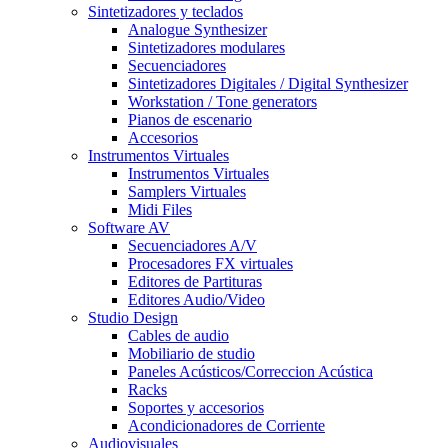
Sintetizadores y teclados
Analogue Synthesizer
Sintetizadores modulares
Secuenciadores
Sintetizadores Digitales / Digital Synthesizer
Workstation / Tone generators
Pianos de escenario
Accesorios
Instrumentos Virtuales
Instrumentos Virtuales
Samplers Virtuales
Midi Files
Software AV
Secuenciadores A/V
Procesadores FX virtuales
Editores de Partituras
Editores Audio/Video
Studio Design
Cables de audio
Mobiliario de studio
Paneles Acústicos/Correccion Acústica
Racks
Soportes y accesorios
Acondicionadores de Corriente
Audiovisuales