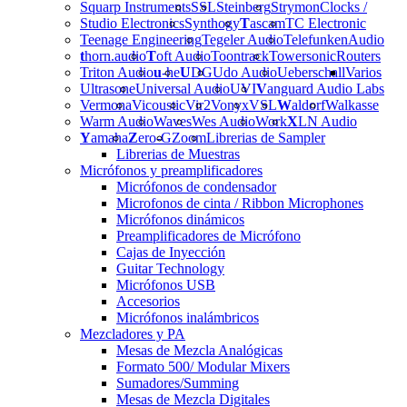
Squarp Instruments
SSL
Steinberg
Strymon
Clocks /
Studio Electronics
Synthogy
T
ascam
TC Electronic
Teenage Engineering
Tegeler Audio
Telefunken
Audio
t
horn.audio
T
oft Audio
Toontrack
Towersonic
Routers
Triton Audio
u
-he
U
DG
Udo Audio
Ueberschall
Varios
Ultrasone
Universal Audio
UVI
V
anguard Audio Labs
Vermona
Vicoustic
Vir2
Vonyx
VSL
W
aldorf
Walkasse
Warm Audio
Waves
Wes Audio
Work
X
LN Audio
Y
amaha
Z
ero-G
Zoom
Librerias de Sampler
Librerias de Muestras
Micrófonos y preamplificadores
Micrófonos de condensador
Microfonos de cinta / Ribbon Microphones
Micrófonos dinámicos
Preamplificadores de Micrófono
Cajas de Inyección
Guitar Technology
Micrófonos USB
Accesorios
Micrófonos inalámbricos
Mezcladores y PA
Mesas de Mezcla Analógicas
Formato 500/ Modular Mixers
Sumadores/Summing
Mesas de Mezcla Digitales