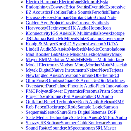
Electro Harmonix
Electrodyne
Elektron
Elysia
Endorphin.es
Eowave
Erica Synths
Eventide
Expressive
EZ Acoustics
F
abfilter
Fable Sounds
Ferrofish
Flame
Focusrite
Fostex
Furman
G
arritan
Gator
Ghost Note
Golden Age Project
Gravity
Groove Synthesis
H
eavyocity
Hexinverter
HK Audio
Hotone
I
con
i
Connectivity
I
GS Audio
IK Multimedia
Isovox
Izotope
J
BL
Jomox
K
eith McMillen
Klotz
Kodamo
Coversores
Konig & Meyer
Korg
L
D Systems
Lexicon
AD/DA
Lindell Audio
M
-Audio
Macbeth
Mackie
Controladores
Mad Rooster Lab
Make Music
Malekko
Manley
Mark
Mayer EMI
Mellotron
Meris
MFB
Midas
Midi Interface
Modal Electronics
Modson
Moog
Mordax
Motu
Musiclab
Mytek Digital
N
ative Instruments
Nektar
Neve
Tarjetas
Newfangled Audio
Novation
Numark
O
berheim
PCI
Ohm Force
Omnirax
Oqan
OS Acoustics
Oto Machines
Overstayer
P
ace
Palmer
Phoenix Audio
Pitch Innovations
PMC
Polyend
Power Dynamics
Presonus
Prism Sound
Project Sam
Prominy
PSI Audio
Pultec
Q
2 Audio
Quik Lok
R
ebel Technology
Red5 Audio
Reloop
RME
Rob Papen
Rockruepel
Rode
S
ample Logic
Samson
Sequential
Serato
Shure
Slate Digital
Sistemas DSP
Slate Media Technology
Slate Pro Audio
SM Pro Audio
Snazzy FX
Softube
Sommer Cable
Sonicware
Sonnox
Sound Radix
Soundcraft
Spectrasonics
SPL
Master