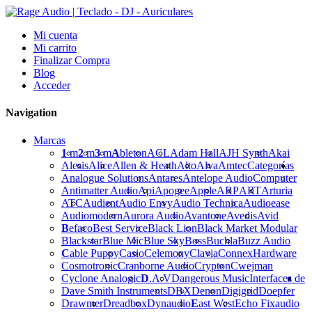
Mi cuenta
Mi carrito
Finalizar Compra
Blog
Acceder
Navigation
Marcas
1
m
2
m
3
m
A
bleton
ACL
Adam Hall
AJH Synth
Akai
Alesis
Alice
Allen & Heath
Alto
Alva
Amtec
Categorías
Analogue Solutions
Antares
Antelope Audio
Computer
Antimatter Audio
Api
Apogee
Apple
ARP
ART
Arturia
ATC
Audient
Audio Envy
Audio Technica
Audioease
Audiomodern
Aurora Audio
Avantone
Avedis
Avid
B
efaco
Best Service
Black Lion
Black Market Modular
Blackstar
Blue Mic
Blue Sky
Boss
Buchla
Buzz Audio
C
able Puppy
Casio
Celemony
Clavia
Connex
Hardware
Cosmotronic
Cranborne Audio
Crypton
Cwejman
Cyclone Analogic
D
.A.V
Dangerous Music
Interfaces de
Dave Smith Instruments
DBX
Denon
Digigrid
Doepfer
Drawmer
Dreadbox
Dynaudio
E
ast West
Echo Fix
audio