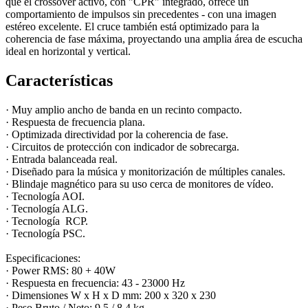
que el crossover activo, con "CPR" integrado, ofrece un
comportamiento de impulsos sin precedentes - con una imagen
estéreo excelente. El cruce también está optimizado para la
coherencia de fase máxima, proyectando una amplia área de escucha
ideal en horizontal y vertical.
Características
· Muy amplio ancho de banda en un recinto compacto.
· Respuesta de frecuencia plana.
· Optimizada directividad por la coherencia de fase.
· Circuitos de protección con indicador de sobrecarga.
· Entrada balanceada real.
· Diseñado para la música y monitorización de múltiples canales.
· Blindaje magnético para su uso cerca de monitores de vídeo.
· Tecnología AOI.
· Tecnología ALG.
· Tecnología RCP.
· Tecnología PSC.
Especificaciones:
· Power RMS: 80 + 40W
· Respuesta en frecuencia: 43 - 23000 Hz
· Dimensiones W x H x D mm: 200 x 320 x 230
· Peso Bruto / Neto: 9,5 / 8,4 kg