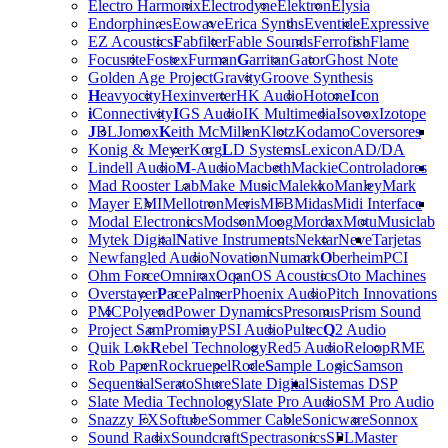
Electro Harmonix
Electrodyne
Elektron
Elysia
Endorphin.es
Eowave
Erica Synths
Eventide
Expressive
EZ Acoustics
F
abfilter
Fable Sounds
Ferrofish
Flame
Focusrite
Fostex
Furman
G
arritan
Gator
Ghost Note
Golden Age Project
Gravity
Groove Synthesis
H
eavyocity
Hexinverter
HK Audio
Hotone
I
con
i
Connectivity
I
GS Audio
IK Multimedia
Isovox
Izotope
J
BL
Jomox
K
eith McMillen
Klotz
Kodamo
Coversores
Konig & Meyer
Korg
L
D Systems
Lexicon
AD/DA
Lindell Audio
M
-Audio
Macbeth
Mackie
Controladores
Mad Rooster Lab
Make Music
Malekko
Manley
Mark
Mayer EMI
Mellotron
Meris
MFB
Midas
Midi Interface
Modal Electronics
Modson
Moog
Mordax
Motu
Musiclab
Mytek Digital
N
ative Instruments
Nektar
Neve
Tarjetas
Newfangled Audio
Novation
Numark
O
berheim
PCI
Ohm Force
Omnirax
Oqan
OS Acoustics
Oto Machines
Overstayer
P
ace
Palmer
Phoenix Audio
Pitch Innovations
PMC
Polyend
Power Dynamics
Presonus
Prism Sound
Project Sam
Prominy
PSI Audio
Pultec
Q
2 Audio
Quik Lok
R
ebel Technology
Red5 Audio
Reloop
RME
Rob Papen
Rockruepel
Rode
S
ample Logic
Samson
Sequential
Serato
Shure
Slate Digital
Sistemas DSP
Slate Media Technology
Slate Pro Audio
SM Pro Audio
Snazzy FX
Softube
Sommer Cable
Sonicware
Sonnox
Sound Radix
Soundcraft
Spectrasonics
SPL
Master