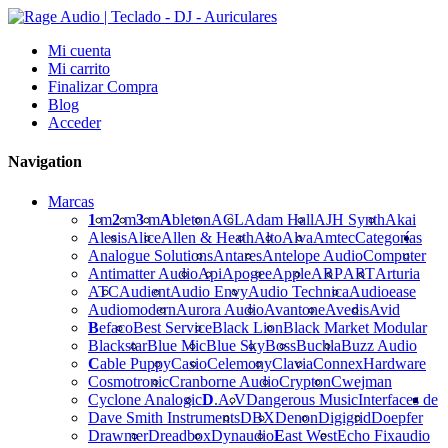
Mi cuenta
Mi carrito
Finalizar Compra
Blog
Acceder
Navigation
Marcas
1
m
2
m
3
m
A
bleton
ACL
Adam Hall
AJH Synth
Akai
Alesis
Alice
Allen & Heath
Alto
Alva
Amtec
Categorías
Analogue Solutions
Antares
Antelope Audio
Computer
Antimatter Audio
Api
Apogee
Apple
ARP
ART
Arturia
ATC
Audient
Audio Envy
Audio Technica
Audioease
Audiomodern
Aurora Audio
Avantone
Avedis
Avid
B
efaco
Best Service
Black Lion
Black Market Modular
Blackstar
Blue Mic
Blue Sky
Boss
Buchla
Buzz Audio
C
able Puppy
Casio
Celemony
Clavia
Connex
Hardware
Cosmotronic
Cranborne Audio
Crypton
Cwejman
Cyclone Analogic
D
.A.V
Dangerous Music
Interfaces de
Dave Smith Instruments
DBX
Denon
Digigrid
Doepfer
Drawmer
Dreadbox
Dynaudio
E
ast West
Echo Fix
audio