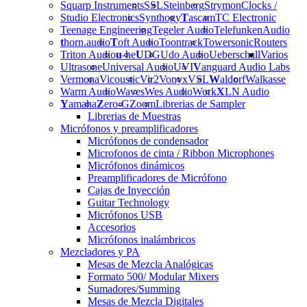
Squarp Instruments
SSL
Steinberg
Strymon
Clocks /
Studio Electronics
Synthogy
T
ascam
TC Electronic
Teenage Engineering
Tegeler Audio
Telefunken
Audio
t
horn.audio
T
oft Audio
Toontrack
Towersonic
Routers
Triton Audio
u
-he
U
DG
Udo Audio
Ueberschall
Varios
Ultrasone
Universal Audio
UVI
V
anguard Audio Labs
Vermona
Vicoustic
Vir2
Vonyx
VSL
W
aldorf
Walkasse
Warm Audio
Waves
Wes Audio
Work
X
LN Audio
Y
amaha
Z
ero-G
Zoom
Librerias de Sampler
Librerias de Muestras
Micrófonos y preamplificadores
Micrófonos de condensador
Microfonos de cinta / Ribbon Microphones
Micrófonos dinámicos
Preamplificadores de Micrófono
Cajas de Inyección
Guitar Technology
Micrófonos USB
Accesorios
Micrófonos inalámbricos
Mezcladores y PA
Mesas de Mezcla Analógicas
Formato 500/ Modular Mixers
Sumadores/Summing
Mesas de Mezcla Digitales