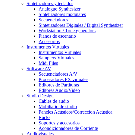
Sintetizadores y teclados
Analogue Synthesizer
Sintetizadores modulares
Secuenciadores
Sintetizadores Digitales / Digital Synthesizer
Workstation / Tone generators
Pianos de escenario
Accesorios
Instrumentos Virtuales
Instrumentos Virtuales
Samplers Virtuales
Midi Files
Software AV
Secuenciadores A/V
Procesadores FX virtuales
Editores de Partituras
Editores Audio/Video
Studio Design
Cables de audio
Mobiliario de studio
Paneles Acústicos/Correccion Acústica
Racks
Soportes y accesorios
Acondicionadores de Corriente
Audiovisuales