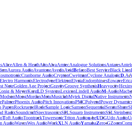
is
Alice
Allen & Heath
Alto
Alva
Amtec
Analogue Solutions
Antares
Antel
dern
Aurora Audio
Avantone
Avedis
Avid
B
efaco
Best Service
Black Lion
osmotronic
Cranborne Audio
Crypton
Cwejman
Cyclone Analogic
D
.A.
Electro Harmonix
Electrodyne
Elektron
Elysia
Endorphin.es
Eowave
Eric
st Note
Golden Age Project
Gravity
Groove Synthesis
H
eavyocity
Hexinv
onig & Meyer
Korg
L
D Systems
Lexicon
Lindell Audio
M
-Audio
Macbe
Modson
Moog
Mordax
Motu
Musiclab
Mytek Digital
N
ative Instruments
N
e
Palmer
Phoenix Audio
Pitch Innovations
PMC
Polyend
Power Dynamic
b Papen
Rockruepel
Rode
S
ample Logic
Samson
Sequential
Serato
Shure
Sl
nd Radix
Soundcraft
Spectrasonics
SPL
Squarp Instruments
SSL
Steinberg
io
T
oft Audio
Toontrack
Towersonic
Triton Audio
u
-he
U
DG
Udo Audio
Ue
m Audio
Waves
Wes Audio
Work
X
LN Audio
Y
amaha
Z
ero-G
Zoom
Comp