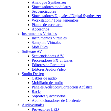
Analogue Synthesizer
Sintetizadores modulares
Secuenciadores
Sintetizadores Digitales / Digital Synthesizer
Workstation / Tone generators
Pianos de escenario
Accesorios
Instrumentos Virtuales
Instrumentos Virtuales
Samplers Virtuales
Midi Files
Software AV
Secuenciadores A/V
Procesadores FX virtuales
Editores de Partituras
Editores Audio/Video
Studio Design
Cables de audio
Mobiliario de studio
Paneles Acústicos/Correccion Acústica
Racks
Soportes y accesorios
Acondicionadores de Corriente
Audiovisuales
Proyectores LED