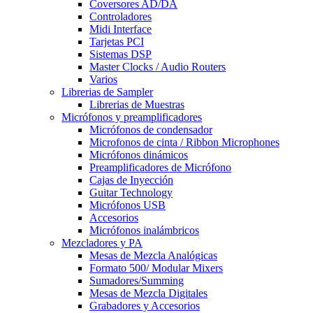
Coversores AD/DA
Controladores
Midi Interface
Tarjetas PCI
Sistemas DSP
Master Clocks / Audio Routers
Varios
Librerias de Sampler
Librerias de Muestras
Micrófonos y preamplificadores
Micrófonos de condensador
Microfonos de cinta / Ribbon Microphones
Micrófonos dinámicos
Preamplificadores de Micrófono
Cajas de Inyección
Guitar Technology
Micrófonos USB
Accesorios
Micrófonos inalámbricos
Mezcladores y PA
Mesas de Mezcla Analógicas
Formato 500/ Modular Mixers
Sumadores/Summing
Mesas de Mezcla Digitales
Grabadores y Accesorios