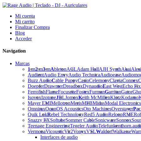
Mi cuenta
Mi carrito
Finalizar Compra
Blog
Acceder
Navigation
Marcas
1
m
2
m
3
m
A
bleton
ACL
Adam Hall
AJH Synth
Akai
Ales
Audient
Audio Envy
Audio Technica
Audioease
Audiomo
Buzz Audio
C
able Puppy
Casio
Celemony
Clavia
Connex
C
Doepfer
Drawmer
Dreadbox
Dynaudio
E
ast West
Echo Fix
Ferrofish
Flame
Focusrite
Fostex
Furman
G
arritan
Gator
Gho
Isovox
Izotope
J
BL
Jomox
K
eith McMillen
Klotz
Kodamo
K
Mayer EMI
Mellotron
Meris
MFB
Midas
Modal Electronics
Omnirax
Oqan
OS Acoustics
Oto Machines
Overstayer
P
ac
Quik Lok
R
ebel Technology
Red5 Audio
Reloop
RME
Ro
Snazzy FX
Softube
Sommer Cable
Sonicware
Sonnox
Sou
Teenage Engineering
Tegeler Audio
Telefunken
t
horn.aud
Vermona
Vicoustic
Vir2
Vonyx
VSL
W
aldorf
Walkasse
War
Interfaces de audio