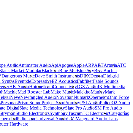
ope Audio
Antimatter Audio
Api
Apogee
Apple
ARP
ART
Arturia
ATC
Black Market Modular
Blackstar
Blue Mic
Blue Sky
Boss
Buchla
V
Dangerous Music
Dave Smith Instruments
DBX
Denon
Digigrid
a Synths
Eventide
Expressive
EZ Acoustics
F
abfilter
Fable Sounds
erter
HK Audio
Hotone
I
con
i
Connectivity
I
GS Audio
IK Multimedia
th
Mackie
Mad Rooster Lab
Make Music
Malekko
Manley
Mark
ektar
Neve
Newfangled Audio
Novation
Numark
O
berheim
Ohm Force
s
Presonus
Prism Sound
Project Sam
Prominy
PSI Audio
Pultec
Q
2 Audio
ate Digital
Slate Media Technology
Slate Pro Audio
SM Pro Audio
Strymon
Studio Electronics
Synthogy
T
ascam
TC Electronic
Categorías
berschall
Ultrasone
Universal Audio
UVI
V
anguard Audio Labs
uter Hardware