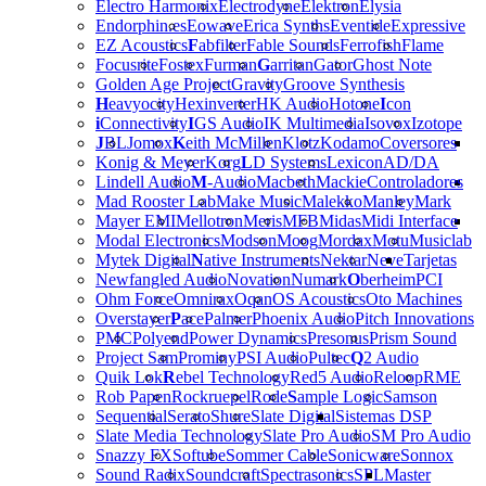
Electro Harmonix
Electrodyne
Elektron
Elysia
Endorphin.es
Eowave
Erica Synths
Eventide
Expressive
EZ Acoustics
F
abfilter
Fable Sounds
Ferrofish
Flame
Focusrite
Fostex
Furman
G
arritan
Gator
Ghost Note
Golden Age Project
Gravity
Groove Synthesis
H
eavyocity
Hexinverter
HK Audio
Hotone
I
con
i
Connectivity
I
GS Audio
IK Multimedia
Isovox
Izotope
J
BL
Jomox
K
eith McMillen
Klotz
Kodamo
Coversores
Konig & Meyer
Korg
L
D Systems
Lexicon
AD/DA
Lindell Audio
M
-Audio
Macbeth
Mackie
Controladores
Mad Rooster Lab
Make Music
Malekko
Manley
Mark
Mayer EMI
Mellotron
Meris
MFB
Midas
Midi Interface
Modal Electronics
Modson
Moog
Mordax
Motu
Musiclab
Mytek Digital
N
ative Instruments
Nektar
Neve
Tarjetas
Newfangled Audio
Novation
Numark
O
berheim
PCI
Ohm Force
Omnirax
Oqan
OS Acoustics
Oto Machines
Overstayer
P
ace
Palmer
Phoenix Audio
Pitch Innovations
PMC
Polyend
Power Dynamics
Presonus
Prism Sound
Project Sam
Prominy
PSI Audio
Pultec
Q
2 Audio
Quik Lok
R
ebel Technology
Red5 Audio
Reloop
RME
Rob Papen
Rockruepel
Rode
S
ample Logic
Samson
Sequential
Serato
Shure
Slate Digital
Sistemas DSP
Slate Media Technology
Slate Pro Audio
SM Pro Audio
Snazzy FX
Softube
Sommer Cable
Sonicware
Sonnox
Sound Radix
Soundcraft
Spectrasonics
SPL
Master