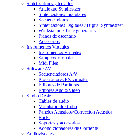
Sintetizadores y teclados
Analogue Synthesizer
Sintetizadores modulares
Secuenciadores
Sintetizadores Digitales / Digital Synthesizer
Workstation / Tone generators
Pianos de escenario
Accesorios
Instrumentos Virtuales
Instrumentos Virtuales
Samplers Virtuales
Midi Files
Software AV
Secuenciadores A/V
Procesadores FX virtuales
Editores de Partituras
Editores Audio/Video
Studio Design
Cables de audio
Mobiliario de studio
Paneles Acústicos/Correccion Acústica
Racks
Soportes y accesorios
Acondicionadores de Corriente
Audiovisuales