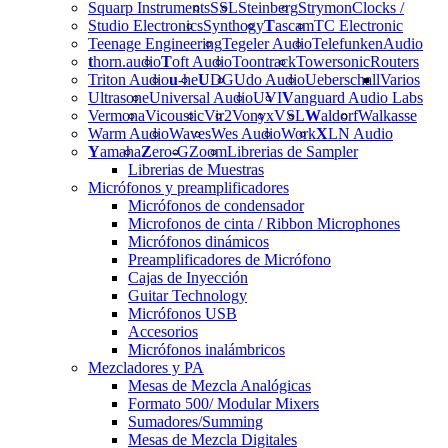
Squarp Instruments
SSL
Steinberg
Strymon
Clocks /
Studio Electronics
Synthogy
T
ascam
TC Electronic
Teenage Engineering
Tegeler Audio
Telefunken
Audio
t
horn.audio
T
oft Audio
Toontrack
Towersonic
Routers
Triton Audio
u
-he
U
DG
Udo Audio
Ueberschall
Varios
Ultrasone
Universal Audio
UVI
V
anguard Audio Labs
Vermona
Vicoustic
Vir2
Vonyx
VSL
W
aldorf
Walkasse
Warm Audio
Waves
Wes Audio
Work
X
LN Audio
Y
amaha
Z
ero-G
Zoom
Librerias de Sampler
Librerias de Muestras
Micrófonos y preamplificadores
Micrófonos de condensador
Microfonos de cinta / Ribbon Microphones
Micrófonos dinámicos
Preamplificadores de Micrófono
Cajas de Inyección
Guitar Technology
Micrófonos USB
Accesorios
Micrófonos inalámbricos
Mezcladores y PA
Mesas de Mezcla Analógicas
Formato 500/ Modular Mixers
Sumadores/Summing
Mesas de Mezcla Digitales