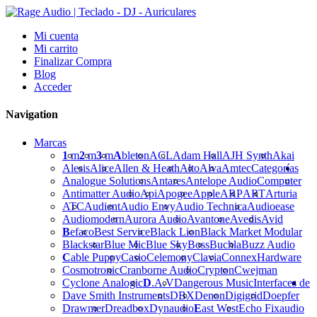
Mi cuenta
Mi carrito
Finalizar Compra
Blog
Acceder
Navigation
Marcas
1
m
2
m
3
m
A
bleton
ACL
Adam Hall
AJH Synth
Akai
Alesis
Alice
Allen & Heath
Alto
Alva
Amtec
Categorías
Analogue Solutions
Antares
Antelope Audio
Computer
Antimatter Audio
Api
Apogee
Apple
ARP
ART
Arturia
ATC
Audient
Audio Envy
Audio Technica
Audioease
Audiomodern
Aurora Audio
Avantone
Avedis
Avid
B
efaco
Best Service
Black Lion
Black Market Modular
Blackstar
Blue Mic
Blue Sky
Boss
Buchla
Buzz Audio
C
able Puppy
Casio
Celemony
Clavia
Connex
Hardware
Cosmotronic
Cranborne Audio
Crypton
Cwejman
Cyclone Analogic
D
.A.V
Dangerous Music
Interfaces de
Dave Smith Instruments
DBX
Denon
Digigrid
Doepfer
Drawmer
Dreadbox
Dynaudio
E
ast West
Echo Fix
audio