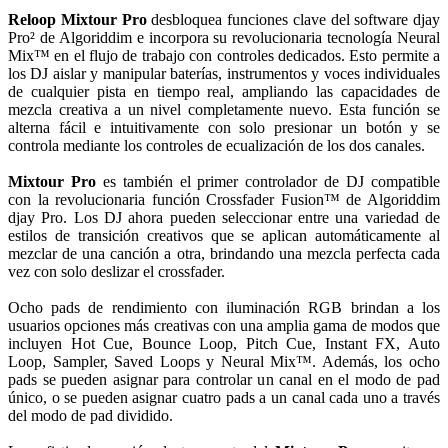
Reloop Mixtour Pro
desbloquea funciones clave del software djay
Pro² de Algoriddim e incorpora su revolucionaria tecnología Neural
Mix™ en el flujo de trabajo con controles dedicados. Esto permite a
los DJ aislar y manipular baterías, instrumentos y voces individuales
de cualquier pista en tiempo real, ampliando las capacidades de
mezcla creativa a un nivel completamente nuevo. Esta función se
alterna fácil e intuitivamente con solo presionar un botón y se
controla mediante los controles de ecualización de los dos canales.
Mixtour Pro
es también el primer controlador de DJ compatible
con la revolucionaria función Crossfader Fusion™ de Algoriddim
djay Pro. Los DJ ahora pueden seleccionar entre una variedad de
estilos de tr
ansición creativos que se aplican automáticamente al
mezclar de una canción a otra, brindando una mezcla perfecta cada
vez con solo deslizar el crossfader.
Ocho pads de rendimiento con iluminación RGB brindan a los
usuarios opciones más creativas con una amplia gama de modos que
incluyen Hot Cue, Bounce Loop, Pitch Cue, Instant FX, Auto
Loop, Sampler, Saved Loops y Neural Mix™. Además, los ocho
pads se pueden asignar para controlar un canal en el modo de pad
único, o se pueden asignar cuatro pads a un canal cada uno a través
del modo de pad dividido.