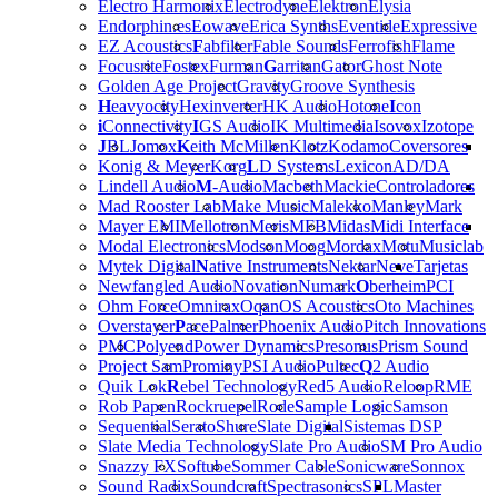
Electro Harmonix
Electrodyne
Elektron
Elysia
Endorphin.es
Eowave
Erica Synths
Eventide
Expressive
EZ Acoustics
F
abfilter
Fable Sounds
Ferrofish
Flame
Focusrite
Fostex
Furman
G
arritan
Gator
Ghost Note
Golden Age Project
Gravity
Groove Synthesis
H
eavyocity
Hexinverter
HK Audio
Hotone
I
con
i
Connectivity
I
GS Audio
IK Multimedia
Isovox
Izotope
J
BL
Jomox
K
eith McMillen
Klotz
Kodamo
Coversores
Konig & Meyer
Korg
L
D Systems
Lexicon
AD/DA
Lindell Audio
M
-Audio
Macbeth
Mackie
Controladores
Mad Rooster Lab
Make Music
Malekko
Manley
Mark
Mayer EMI
Mellotron
Meris
MFB
Midas
Midi Interface
Modal Electronics
Modson
Moog
Mordax
Motu
Musiclab
Mytek Digital
N
ative Instruments
Nektar
Neve
Tarjetas
Newfangled Audio
Novation
Numark
O
berheim
PCI
Ohm Force
Omnirax
Oqan
OS Acoustics
Oto Machines
Overstayer
P
ace
Palmer
Phoenix Audio
Pitch Innovations
PMC
Polyend
Power Dynamics
Presonus
Prism Sound
Project Sam
Prominy
PSI Audio
Pultec
Q
2 Audio
Quik Lok
R
ebel Technology
Red5 Audio
Reloop
RME
Rob Papen
Rockruepel
Rode
S
ample Logic
Samson
Sequential
Serato
Shure
Slate Digital
Sistemas DSP
Slate Media Technology
Slate Pro Audio
SM Pro Audio
Snazzy FX
Softube
Sommer Cable
Sonicware
Sonnox
Sound Radix
Soundcraft
Spectrasonics
SPL
Master