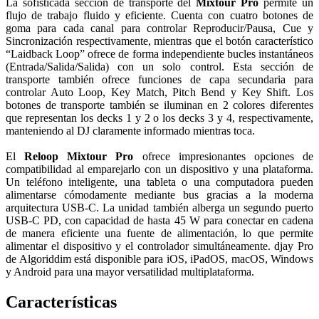
La sofisticada sección de transporte del
Mixtour Pro
permite un
flujo de trabajo fluido y eficiente. Cuenta con cuatro botones de
goma para cada canal para controlar Reproducir/Pausa, Cue y
Sincronización respectivamente, mientras que el botón característico
“Laidback Loop” ofrece de forma independiente bucles instantáneos
(Entrada/Salida/Salida) con un solo control. Esta sección de
transporte también ofrece funciones de capa secundaria para
controlar Auto Loop, Key Match, Pitch Bend y Key Shift. Los
botones de transporte también se iluminan en 2 colores diferentes
que representan los decks 1 y 2 o los decks 3 y 4, respectivamente,
manteniendo al DJ claramente informado mientras toca.
El
Reloop Mixtour Pro
ofrece impresionantes opciones de
compatibilidad al emparejarlo con un dispositivo y una plataforma.
Un teléfono inteligente, una tableta o una computadora pueden
alimentarse cómodamente mediante bus gracias a la moderna
arquitectura USB-C. La unidad también alberga un segundo puerto
USB-C PD, con capacidad de hasta 45 W para conectar en cadena
de manera eficiente una fuente de alimentación, lo que permite
alimentar el dispositivo y el controlador simultáneamente. djay Pro
de Algoriddim está disponible para iOS, iPadOS, macOS, Windows
y Android para una mayor versatilidad multiplataforma.
Características