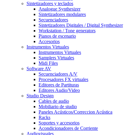
Sintetizadores y teclados
Analogue Synthesizer
Sintetizadores modulares
Secuenciadores
Sintetizadores Digitales / Digital Synthesizer
Workstation / Tone generators
Pianos de escenario
Accesorios
Instrumentos Virtuales
Instrumentos Virtuales
Samplers Virtuales
Midi Files
Software AV
Secuenciadores A/V
Procesadores FX virtuales
Editores de Partituras
Editores Audio/Video
Studio Design
Cables de audio
Mobiliario de studio
Paneles Acústicos/Correccion Acústica
Racks
Soportes y accesorios
Acondicionadores de Corriente
Audiovisuales