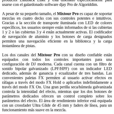
usarse con el galardonado software djay Pro de Algoriddim.
A pesar de su pequeño tamaño, el
Mixtour Pro
es capaz de soportar
mezclas en cuatro decks con sus controles potentes e intuitivos.
Gracias a la sección de transporte iluminada con LED de colores
específicos, los usuarios siempre están informados de si las cubiertas
1 y 2 o las cubiertas 3 y 4 están actualmente activas. El codificador
de navegación de aluminio y los botones de carga designados
permiten una navegación eficiente en la biblioteca y la carga
instantánea de pistas.
Los dos canales del
Mixtour Pro
con su diseño confiable están
equipados con todos los controles importantes para una
configuración de DJ moderna. Cada canal cuenta con un filtro de
sonido bipolar galvanizado (LPF/HPF) con un indicador LED
dedicado, además de ganancia y ecualizador de tres bandas. Las
convenientes paletas FX permiten al usuario activar efectos en
ráfagas a través del modo FX Hold o aplicarlos indefinidamente a
través del modo FX On. Una gran perilla seca/húmeda galvanizada
controla la intensidad del efecto, mientras que los dos botones de
parámetros dedicados ofrecen un control completo sobre los
parámetros del efecto. El área de rendimiento inferior está equipada
con un crossfader Ultra Glide de 45 mm y faders de línea, para un
funcionamiento más suave en la mezcla.