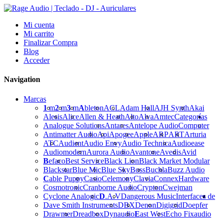
Mi cuenta
Mi carrito
Finalizar Compra
Blog
Acceder
Navigation
Marcas
1
m
2
m
3
m
A
bleton
ACL
Adam Hall
AJH Synth
Akai
Alesis
Alice
Allen & Heath
Alto
Alva
Amtec
Categorías
Analogue Solutions
Antares
Antelope Audio
Computer
Antimatter Audio
Api
Apogee
Apple
ARP
ART
Arturia
ATC
Audient
Audio Envy
Audio Technica
Audioease
Audiomodern
Aurora Audio
Avantone
Avedis
Avid
B
efaco
Best Service
Black Lion
Black Market Modular
Blackstar
Blue Mic
Blue Sky
Boss
Buchla
Buzz Audio
C
able Puppy
Casio
Celemony
Clavia
Connex
Hardware
Cosmotronic
Cranborne Audio
Crypton
Cwejman
Cyclone Analogic
D
.A.V
Dangerous Music
Interfaces de
Dave Smith Instruments
DBX
Denon
Digigrid
Doepfer
Drawmer
Dreadbox
Dynaudio
E
ast West
Echo Fix
audio