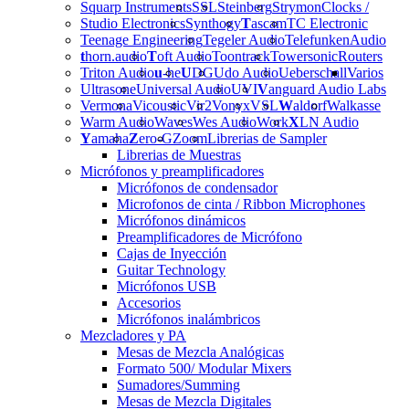
Squarp Instruments
SSL
Steinberg
Strymon
Clocks /
Studio Electronics
Synthogy
T
ascam
TC Electronic
Teenage Engineering
Tegeler Audio
Telefunken
Audio
t
horn.audio
T
oft Audio
Toontrack
Towersonic
Routers
Triton Audio
u
-he
U
DG
Udo Audio
Ueberschall
Varios
Ultrasone
Universal Audio
UVI
V
anguard Audio Labs
Vermona
Vicoustic
Vir2
Vonyx
VSL
W
aldorf
Walkasse
Warm Audio
Waves
Wes Audio
Work
X
LN Audio
Y
amaha
Z
ero-G
Zoom
Librerias de Sampler
Librerias de Muestras
Micrófonos y preamplificadores
Micrófonos de condensador
Microfonos de cinta / Ribbon Microphones
Micrófonos dinámicos
Preamplificadores de Micrófono
Cajas de Inyección
Guitar Technology
Micrófonos USB
Accesorios
Micrófonos inalámbricos
Mezcladores y PA
Mesas de Mezcla Analógicas
Formato 500/ Modular Mixers
Sumadores/Summing
Mesas de Mezcla Digitales