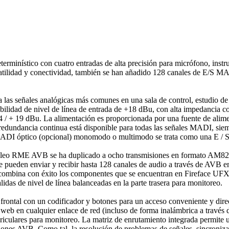
inístico con cuatro entradas de alta precisión para micrófono, instrum
tilidad y conectividad, también se han añadido 128 canales de E/S MA
ta las señales analógicas más comunes en una sala de control, estudio 
bilidad de nivel de línea de entrada de +18 dBu, con alta impedancia co
+ 4 / + 19 dBu. La alimentación es proporcionada por una fuente de alim
a redundancia continua está disponible para todas las señales MADI, si
 MADI óptico (opcional) monomodo o multimodo se trata como una E /
l núcleo RME AVB se ha duplicado a ocho transmisiones en formato AM
ueden enviar y recibir hasta 128 canales de audio a través de AVB en 
: combina con éxito los componentes que se encuentran en Fireface UF
idas de nivel de línea balanceadas en la parte trasera para monitoreo.
 frontal con un codificador y botones para un acceso conveniente y dire
 web en cualquier enlace de red (incluso de forma inalámbrica a través 
iculares para monitoreo. La matriz de enrutamiento integrada permite u
misiones AVB. Como tal, la resolución de problemas de señales, sincroniz