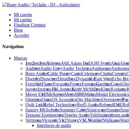
Mi cuenta
Mi carrito
Finalizar Compra
Blog
Acceder
Navigation
Marcas
1
m
2
m
3
m
A
bleton
ACL
Adam Hall
AJH Synth
Akai
Ales
Audient
Audio Envy
Audio Technica
Audioease
Audiomo
Buzz Audio
C
able Puppy
Casio
Celemony
Clavia
Connex
C
Doepfer
Drawmer
Dreadbox
Dynaudio
E
ast West
Echo Fix
Ferrofish
Flame
Focusrite
Fostex
Furman
G
arritan
Gator
Gho
Isovox
Izotope
J
BL
Jomox
K
eith McMillen
Klotz
Kodamo
K
Mayer EMI
Mellotron
Meris
MFB
Midas
Modal Electronics
Omnirax
Oqan
OS Acoustics
Oto Machines
Overstayer
P
ac
Quik Lok
R
ebel Technology
Red5 Audio
Reloop
RME
Ro
Snazzy FX
Softube
Sommer Cable
Sonicware
Sonnox
Sou
Teenage Engineering
Tegeler Audio
Telefunken
t
horn.aud
Vermona
Vicoustic
Vir2
Vonyx
VSL
W
aldorf
Walkasse
War
Interfaces de audio