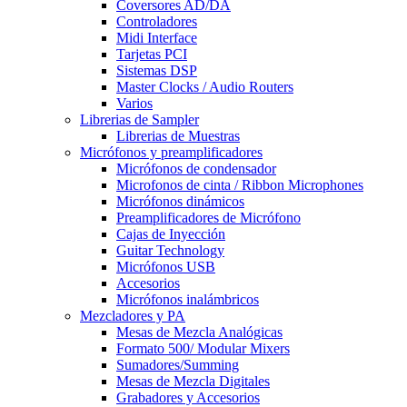
Coversores AD/DA
Controladores
Midi Interface
Tarjetas PCI
Sistemas DSP
Master Clocks / Audio Routers
Varios
Librerias de Sampler
Librerias de Muestras
Micrófonos y preamplificadores
Micrófonos de condensador
Microfonos de cinta / Ribbon Microphones
Micrófonos dinámicos
Preamplificadores de Micrófono
Cajas de Inyección
Guitar Technology
Micrófonos USB
Accesorios
Micrófonos inalámbricos
Mezcladores y PA
Mesas de Mezcla Analógicas
Formato 500/ Modular Mixers
Sumadores/Summing
Mesas de Mezcla Digitales
Grabadores y Accesorios