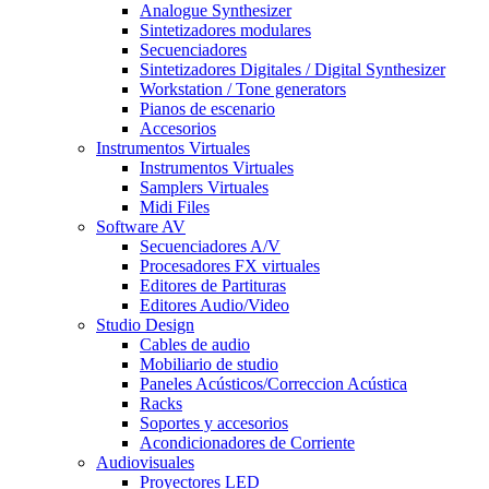
Analogue Synthesizer
Sintetizadores modulares
Secuenciadores
Sintetizadores Digitales / Digital Synthesizer
Workstation / Tone generators
Pianos de escenario
Accesorios
Instrumentos Virtuales
Instrumentos Virtuales
Samplers Virtuales
Midi Files
Software AV
Secuenciadores A/V
Procesadores FX virtuales
Editores de Partituras
Editores Audio/Video
Studio Design
Cables de audio
Mobiliario de studio
Paneles Acústicos/Correccion Acústica
Racks
Soportes y accesorios
Acondicionadores de Corriente
Audiovisuales
Proyectores LED