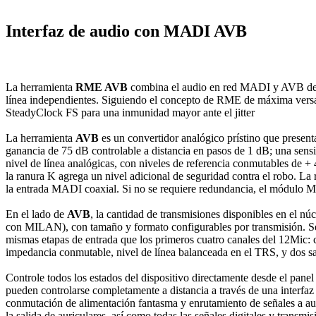
Interfaz de audio con MADI AVB
La herramienta
RME AVB
combina el audio en red MADI y AVB determ
línea independientes. Siguiendo el concepto de RME de máxima versa
SteadyClock FS para una inmunidad mayor ante el jitter
La herramienta
AVB
es un convertidor analógico prístino que presen
ganancia de 75 dB controlable a distancia en pasos de 1 dB; una sensi
nivel de línea analógicas, con niveles de referencia conmutables de 
la ranura K agrega un nivel adicional de seguridad contra el robo. L
la entrada MADI coaxial. Si no se requiere redundancia, el módulo
En el lado de
AVB
, la cantidad de transmisiones disponibles en e
con MILAN), con tamaño y formato configurables por transmisión. Se p
mismas etapas de entrada que los primeros cuatro canales del 12Mic
impedancia conmutable, nivel de línea balanceada en el TRS, y dos sal
Controle todos los estados del dispositivo directamente desde el panel
pueden controlarse completamente a distancia a través de una interfaz
conmutación de alimentación fantasma y enrutamiento de señales a aur
la salida de auriculares, así como todas las señales digitales y trans