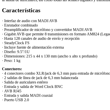
Características
· Interfaz de audio con MADI AVB
· Enrutador combinado
· Preamplificador de micrófono y convertidor MADI AVB
· Gigabit AVB que permite 8 transmisiones en formato AM824 (Le
· Hasta 128 canales de audio de envío y recepción
· SteadyClock FS
· Incluye fuente de alimentación externa
· Diseño: 9.5"/1U
· Dimensiones: 215 x 44 x 130 mm (ancho x alto x profundo)
· Peso: 1 kg
Conectores:
· 4 conectores combo XLR/jack de 6,3 mm para entrada de micrófono
· 2 salidas de línea de jack de 6,3 mm balanceada
· Salida de auriculares estéreo
· Entrada y salida de Word Clock BNC
· AVB RJ45
· Entrada y salida MADI coaxial
· Puerto USB 2.0