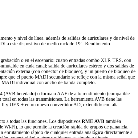
ento y nivel de línea, además de salidas de auriculares y de nivel de
DI a este dispositivo de medio rack de 19". Rendimiento
de grabación o en el escenario: cuatro entradas combo XLR-TRS, con
nmutable en cada canal; salida de auriculares estéreo y dos salidas de
entación externa (con conector de bloqueo), y un puerto de bloqueo de
empre que el puerto MADI secundario se refleje con la misma señal que
 S MADI individual con ancho de banda completo.
824 (AVB heredado) o formato AAF de alto rendimiento (compatible
total en todas las transmisiones. La herramienta AVB tiene las
X II y UFX + en un nuevo convertidor AD, extendido con alta
cto a todas las funciones. Los dispositivos
RME AVB
también
de Wi-Fi), lo que permite la creación rápida de grupos de ganancia,
n enrutamiento rápido de cualquier entrada analógica directamente a
ación, conectividad u otros problemas es simple y directo.