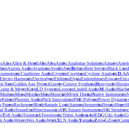
is
Alice
Allen & Heath
Alto
Alva
Amtec
Analogue Solutions
Antares
Antel
dern
Aurora Audio
Avantone
Avedis
Avid
B
efaco
Best Service
Black Lion
osmotronic
Cranborne Audio
Crypton
Cwejman
Cyclone Analogic
D
.A.
Electro Harmonix
Electrodyne
Elektron
Elysia
Endorphin.es
Eowave
Eric
st Note
Golden Age Project
Gravity
Groove Synthesis
H
eavyocity
Hexinv
onig & Meyer
Korg
L
D Systems
Lexicon
Lindell Audio
M
-Audio
Macbe
Modson
Moog
Mordax
Motu
Musiclab
Mytek Digital
N
ative Instruments
N
e
Palmer
Phoenix Audio
Pitch Innovations
PMC
Polyend
Power Dynamic
b Papen
Rockruepel
Rode
S
ample Logic
Samson
Sequential
Serato
Shure
Sl
nd Radix
Soundcraft
Spectrasonics
SPL
Squarp Instruments
SSL
Steinberg
io
T
oft Audio
Toontrack
Towersonic
Triton Audio
u
-he
U
DG
Udo Audio
Ue
m Audio
Waves
Wes Audio
Work
X
LN Audio
Y
amaha
Z
ero-G
Zoom
Comp