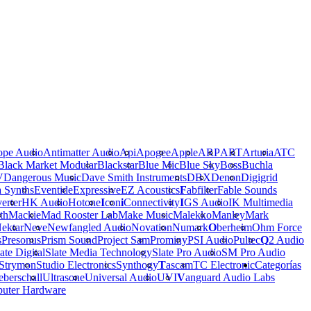
ope Audio
Antimatter Audio
Api
Apogee
Apple
ARP
ART
Arturia
ATC
Black Market Modular
Blackstar
Blue Mic
Blue Sky
Boss
Buchla
V
Dangerous Music
Dave Smith Instruments
DBX
Denon
Digigrid
a Synths
Eventide
Expressive
EZ Acoustics
F
abfilter
Fable Sounds
erter
HK Audio
Hotone
I
con
i
Connectivity
I
GS Audio
IK Multimedia
th
Mackie
Mad Rooster Lab
Make Music
Malekko
Manley
Mark
ektar
Neve
Newfangled Audio
Novation
Numark
O
berheim
Ohm Force
s
Presonus
Prism Sound
Project Sam
Prominy
PSI Audio
Pultec
Q
2 Audio
ate Digital
Slate Media Technology
Slate Pro Audio
SM Pro Audio
Strymon
Studio Electronics
Synthogy
T
ascam
TC Electronic
Categorías
berschall
Ultrasone
Universal Audio
UVI
V
anguard Audio Labs
uter Hardware