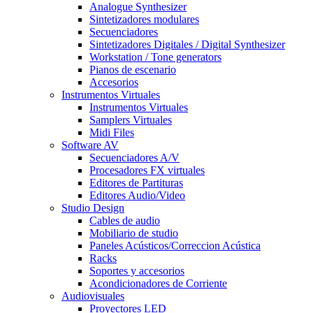
Analogue Synthesizer
Sintetizadores modulares
Secuenciadores
Sintetizadores Digitales / Digital Synthesizer
Workstation / Tone generators
Pianos de escenario
Accesorios
Instrumentos Virtuales
Instrumentos Virtuales
Samplers Virtuales
Midi Files
Software AV
Secuenciadores A/V
Procesadores FX virtuales
Editores de Partituras
Editores Audio/Video
Studio Design
Cables de audio
Mobiliario de studio
Paneles Acústicos/Correccion Acústica
Racks
Soportes y accesorios
Acondicionadores de Corriente
Audiovisuales
Proyectores LED