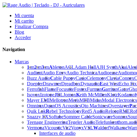
Mi cuenta
Mi carrito
Finalizar Compra
Blog
Acceder
Navigation
Marcas
1
m
2
m
3
m
A
bleton
ACL
Adam Hall
AJH Synth
Akai
Ales
Audient
Audio Envy
Audio Technica
Audioease
Audiomo
Buzz Audio
C
able Puppy
Casio
Celemony
Clavia
Connex
C
Doepfer
Drawmer
Dreadbox
Dynaudio
E
ast West
Echo Fix
Ferrofish
Flame
Focusrite
Fostex
Furman
G
arritan
Gator
Gho
Isovox
Izotope
J
BL
Jomox
K
eith McMillen
Klotz
Kodamo
K
Mayer EMI
Mellotron
Meris
MFB
Midas
Modal Electronics
Omnirax
Oqan
OS Acoustics
Oto Machines
Overstayer
P
ac
Quik Lok
R
ebel Technology
Red5 Audio
Reloop
RME
Ro
Snazzy FX
Softube
Sommer Cable
Sonicware
Sonnox
Sou
Teenage Engineering
Tegeler Audio
Telefunken
t
horn.aud
Vermona
Vicoustic
Vir2
Vonyx
VSL
W
aldorf
Walkasse
War
Interfaces de audio