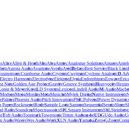
is
Alice
Allen & Heath
Alto
Alva
Amtec
Analogue Solutions
Antares
Antel
dern
Aurora Audio
Avantone
Avedis
Avid
B
efaco
Best Service
Black Lion
osmotronic
Cranborne Audio
Crypton
Cwejman
Cyclone Analogic
D
.A.
Electro Harmonix
Electrodyne
Elektron
Elysia
Endorphin.es
Eowave
Eric
st Note
Golden Age Project
Gravity
Groove Synthesis
H
eavyocity
Hexinv
onig & Meyer
Korg
L
D Systems
Lexicon
Lindell Audio
M
-Audio
Macbe
Modson
Moog
Mordax
Motu
Musiclab
Mytek Digital
N
ative Instruments
N
e
Palmer
Phoenix Audio
Pitch Innovations
PMC
Polyend
Power Dynamic
b Papen
Rockruepel
Rode
S
ample Logic
Samson
Sequential
Serato
Shure
Sl
nd Radix
Soundcraft
Spectrasonics
SPL
Squarp Instruments
SSL
Steinberg
io
T
oft Audio
Toontrack
Towersonic
Triton Audio
u
-he
U
DG
Udo Audio
Ue
m Audio
Waves
Wes Audio
Work
X
LN Audio
Y
amaha
Z
ero-G
Zoom
Comp