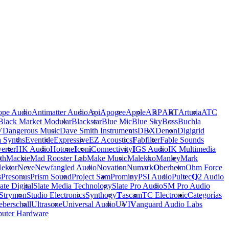
ope Audio
Antimatter Audio
Api
Apogee
Apple
ARP
ART
Arturia
ATC
Black Market Modular
Blackstar
Blue Mic
Blue Sky
Boss
Buchla
V
Dangerous Music
Dave Smith Instruments
DBX
Denon
Digigrid
a Synths
Eventide
Expressive
EZ Acoustics
F
abfilter
Fable Sounds
erter
HK Audio
Hotone
I
con
i
Connectivity
I
GS Audio
IK Multimedia
th
Mackie
Mad Rooster Lab
Make Music
Malekko
Manley
Mark
ektar
Neve
Newfangled Audio
Novation
Numark
O
berheim
Ohm Force
s
Presonus
Prism Sound
Project Sam
Prominy
PSI Audio
Pultec
Q
2 Audio
ate Digital
Slate Media Technology
Slate Pro Audio
SM Pro Audio
Strymon
Studio Electronics
Synthogy
T
ascam
TC Electronic
Categorías
berschall
Ultrasone
Universal Audio
UVI
V
anguard Audio Labs
uter Hardware