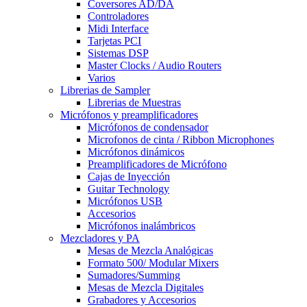
Coversores AD/DA
Controladores
Midi Interface
Tarjetas PCI
Sistemas DSP
Master Clocks / Audio Routers
Varios
Librerias de Sampler
Librerias de Muestras
Micrófonos y preamplificadores
Micrófonos de condensador
Microfonos de cinta / Ribbon Microphones
Micrófonos dinámicos
Preamplificadores de Micrófono
Cajas de Inyección
Guitar Technology
Micrófonos USB
Accesorios
Micrófonos inalámbricos
Mezcladores y PA
Mesas de Mezcla Analógicas
Formato 500/ Modular Mixers
Sumadores/Summing
Mesas de Mezcla Digitales
Grabadores y Accesorios