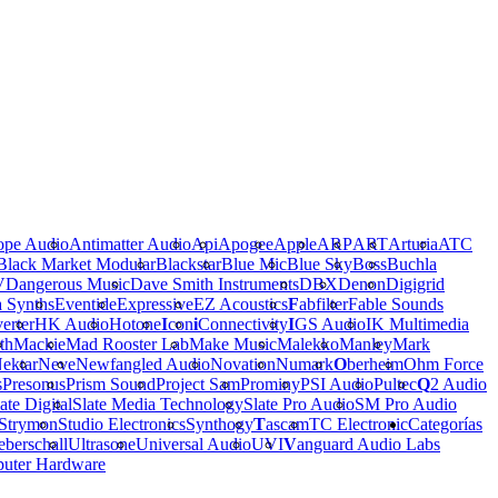
ope Audio
Antimatter Audio
Api
Apogee
Apple
ARP
ART
Arturia
ATC
Black Market Modular
Blackstar
Blue Mic
Blue Sky
Boss
Buchla
V
Dangerous Music
Dave Smith Instruments
DBX
Denon
Digigrid
a Synths
Eventide
Expressive
EZ Acoustics
F
abfilter
Fable Sounds
erter
HK Audio
Hotone
I
con
i
Connectivity
I
GS Audio
IK Multimedia
th
Mackie
Mad Rooster Lab
Make Music
Malekko
Manley
Mark
ektar
Neve
Newfangled Audio
Novation
Numark
O
berheim
Ohm Force
s
Presonus
Prism Sound
Project Sam
Prominy
PSI Audio
Pultec
Q
2 Audio
ate Digital
Slate Media Technology
Slate Pro Audio
SM Pro Audio
Strymon
Studio Electronics
Synthogy
T
ascam
TC Electronic
Categorías
berschall
Ultrasone
Universal Audio
UVI
V
anguard Audio Labs
uter Hardware