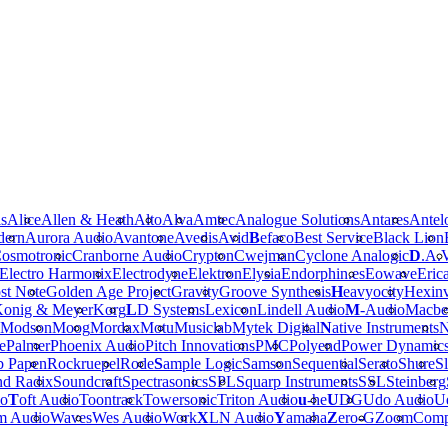
is
Alice
Allen & Heath
Alto
Alva
Amtec
Analogue Solutions
Antares
Antel
dern
Aurora Audio
Avantone
Avedis
Avid
B
efaco
Best Service
Black Lion
osmotronic
Cranborne Audio
Crypton
Cwejman
Cyclone Analogic
D
.A.
Electro Harmonix
Electrodyne
Elektron
Elysia
Endorphin.es
Eowave
Eric
st Note
Golden Age Project
Gravity
Groove Synthesis
H
eavyocity
Hexinv
onig & Meyer
Korg
L
D Systems
Lexicon
Lindell Audio
M
-Audio
Macbe
Modson
Moog
Mordax
Motu
Musiclab
Mytek Digital
N
ative Instruments
N
e
Palmer
Phoenix Audio
Pitch Innovations
PMC
Polyend
Power Dynamic
b Papen
Rockruepel
Rode
S
ample Logic
Samson
Sequential
Serato
Shure
Sl
nd Radix
Soundcraft
Spectrasonics
SPL
Squarp Instruments
SSL
Steinberg
io
T
oft Audio
Toontrack
Towersonic
Triton Audio
u
-he
U
DG
Udo Audio
Ue
m Audio
Waves
Wes Audio
Work
X
LN Audio
Y
amaha
Z
ero-G
Zoom
Comp