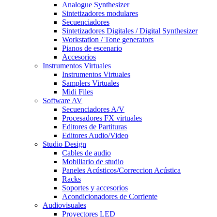
Analogue Synthesizer
Sintetizadores modulares
Secuenciadores
Sintetizadores Digitales / Digital Synthesizer
Workstation / Tone generators
Pianos de escenario
Accesorios
Instrumentos Virtuales
Instrumentos Virtuales
Samplers Virtuales
Midi Files
Software AV
Secuenciadores A/V
Procesadores FX virtuales
Editores de Partituras
Editores Audio/Video
Studio Design
Cables de audio
Mobiliario de studio
Paneles Acústicos/Correccion Acústica
Racks
Soportes y accesorios
Acondicionadores de Corriente
Audiovisuales
Proyectores LED