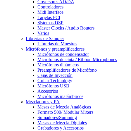
Coversores AD/DA
Controladores
Midi Interface
Tarjetas PCI
Sistemas DSP
Master Clocks / Audio Routers
Varios
Librerias de Sampler
Librerias de Muestras
Micrófonos y preamplificadores
Micrófonos de condensador
Microfonos de cinta / Ribbon Microphones
Micrófonos dinámicos
Preamplificadores de Micrófono
Cajas de Inyección
Guitar Technology
Micrófonos USB
Accesorios
Micrófonos inalámbricos
Mezcladores y PA
Mesas de Mezcla Analógicas
Formato 500/ Modular Mixers
Sumadores/Summing
Mesas de Mezcla Digitales
Grabadores y Accesorios