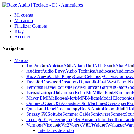
Mi cuenta
Mi carrito
Finalizar Compra
Blog
Acceder
Navigation
Marcas
1
m
2
m
3
m
A
bleton
ACL
Adam Hall
AJH Synth
Akai
Ales
Audient
Audio Envy
Audio Technica
Audioease
Audiomo
Buzz Audio
C
able Puppy
Casio
Celemony
Clavia
Connex
C
Doepfer
Drawmer
Dreadbox
Dynaudio
E
ast West
Echo Fix
Ferrofish
Flame
Focusrite
Fostex
Furman
G
arritan
Gator
Gho
Isovox
Izotope
J
BL
Jomox
K
eith McMillen
Klotz
Kodamo
K
Mayer EMI
Mellotron
Meris
MFB
Midas
Modal Electronics
Omnirax
Oqan
OS Acoustics
Oto Machines
Overstayer
P
ac
Quik Lok
R
ebel Technology
Red5 Audio
Reloop
RME
Ro
Snazzy FX
Softube
Sommer Cable
Sonicware
Sonnox
Sou
Teenage Engineering
Tegeler Audio
Telefunken
t
horn.aud
Vermona
Vicoustic
Vir2
Vonyx
VSL
W
aldorf
Walkasse
War
Interfaces de audio