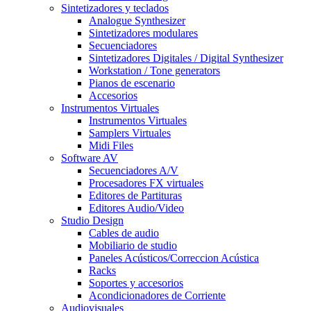
Sintetizadores y teclados
Analogue Synthesizer
Sintetizadores modulares
Secuenciadores
Sintetizadores Digitales / Digital Synthesizer
Workstation / Tone generators
Pianos de escenario
Accesorios
Instrumentos Virtuales
Instrumentos Virtuales
Samplers Virtuales
Midi Files
Software AV
Secuenciadores A/V
Procesadores FX virtuales
Editores de Partituras
Editores Audio/Video
Studio Design
Cables de audio
Mobiliario de studio
Paneles Acústicos/Correccion Acústica
Racks
Soportes y accesorios
Acondicionadores de Corriente
Audiovisuales