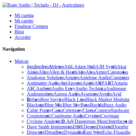
Mi cuenta
Mi carrito
Finalizar Compra
Blog
Acceder
Navigation
Marcas
1
m
2
m
3
m
A
bleton
ACL
Adam Hall
AJH Synth
Akai
Alesis
Alice
Allen & Heath
Alto
Alva
Amtec
Categorías
Analogue Solutions
Antares
Antelope Audio
Computer
Antimatter Audio
Api
Apogee
Apple
ARP
ART
Arturia
ATC
Audient
Audio Envy
Audio Technica
Audioease
Audiomodern
Aurora Audio
Avantone
Avedis
Avid
B
efaco
Best Service
Black Lion
Black Market Modular
Blackstar
Blue Mic
Blue Sky
Boss
Buchla
Buzz Audio
C
able Puppy
Casio
Celemony
Clavia
Connex
Hardware
Cosmotronic
Cranborne Audio
Crypton
Cwejman
Cyclone Analogic
D
.A.V
Dangerous Music
Interfaces de
Dave Smith Instruments
DBX
Denon
Digigrid
Doepfer
Drawmer
Dreadbox
Dynaudio
E
ast West
Echo Fix
audio