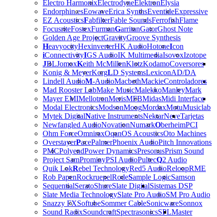
Electro Harmonix
Electrodyne
Elektron
Elysia
Endorphin.es
Eowave
Erica Synths
Eventide
Expressive
EZ Acoustics
F
abfilter
Fable Sounds
Ferrofish
Flame
Focusrite
Fostex
Furman
G
arritan
Gator
Ghost Note
Golden Age Project
Gravity
Groove Synthesis
H
eavyocity
Hexinverter
HK Audio
Hotone
I
con
i
Connectivity
I
GS Audio
IK Multimedia
Isovox
Izotope
J
BL
Jomox
K
eith McMillen
Klotz
Kodamo
Coversores
Konig & Meyer
Korg
L
D Systems
Lexicon
AD/DA
Lindell Audio
M
-Audio
Macbeth
Mackie
Controladores
Mad Rooster Lab
Make Music
Malekko
Manley
Mark
Mayer EMI
Mellotron
Meris
MFB
Midas
Midi Interface
Modal Electronics
Modson
Moog
Mordax
Motu
Musiclab
Mytek Digital
N
ative Instruments
Nektar
Neve
Tarjetas
Newfangled Audio
Novation
Numark
O
berheim
PCI
Ohm Force
Omnirax
Oqan
OS Acoustics
Oto Machines
Overstayer
P
ace
Palmer
Phoenix Audio
Pitch Innovations
PMC
Polyend
Power Dynamics
Presonus
Prism Sound
Project Sam
Prominy
PSI Audio
Pultec
Q
2 Audio
Quik Lok
R
ebel Technology
Red5 Audio
Reloop
RME
Rob Papen
Rockruepel
Rode
S
ample Logic
Samson
Sequential
Serato
Shure
Slate Digital
Sistemas DSP
Slate Media Technology
Slate Pro Audio
SM Pro Audio
Snazzy FX
Softube
Sommer Cable
Sonicware
Sonnox
Sound Radix
Soundcraft
Spectrasonics
SPL
Master