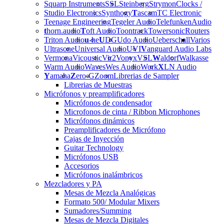
Squarp Instruments
SSL
Steinberg
Strymon
Clocks /
Studio Electronics
Synthogy
T
ascam
TC Electronic
Teenage Engineering
Tegeler Audio
Telefunken
Audio
t
horn.audio
T
oft Audio
Toontrack
Towersonic
Routers
Triton Audio
u
-he
U
DG
Udo Audio
Ueberschall
Varios
Ultrasone
Universal Audio
UVI
V
anguard Audio Labs
Vermona
Vicoustic
Vir2
Vonyx
VSL
W
aldorf
Walkasse
Warm Audio
Waves
Wes Audio
Work
X
LN Audio
Y
amaha
Z
ero-G
Zoom
Librerias de Sampler
Librerias de Muestras
Micrófonos y preamplificadores
Micrófonos de condensador
Microfonos de cinta / Ribbon Microphones
Micrófonos dinámicos
Preamplificadores de Micrófono
Cajas de Inyección
Guitar Technology
Micrófonos USB
Accesorios
Micrófonos inalámbricos
Mezcladores y PA
Mesas de Mezcla Analógicas
Formato 500/ Modular Mixers
Sumadores/Summing
Mesas de Mezcla Digitales