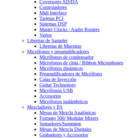
Coversores AD/DA
Controladores
Midi Interface
Tarjetas PCI
Sistemas DSP
Master Clocks / Audio Routers
Varios
Librerias de Sampler
Librerias de Muestras
Micrófonos y preamplificadores
Micrófonos de condensador
Microfonos de cinta / Ribbon Microphones
Micrófonos dinámicos
Preamplificadores de Micrófono
Cajas de Inyección
Guitar Technology
Micrófonos USB
Accesorios
Micrófonos inalámbricos
Mezcladores y PA
Mesas de Mezcla Analógicas
Formato 500/ Modular Mixers
Sumadores/Summing
Mesas de Mezcla Digitales
Grabadores y Accesorios