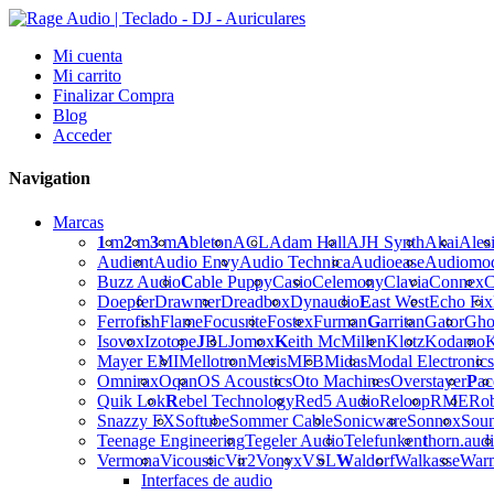
Mi cuenta
Mi carrito
Finalizar Compra
Blog
Acceder
Navigation
Marcas
1
m
2
m
3
m
A
bleton
ACL
Adam Hall
AJH Synth
Akai
Ales
Audient
Audio Envy
Audio Technica
Audioease
Audiomo
Buzz Audio
C
able Puppy
Casio
Celemony
Clavia
Connex
C
Doepfer
Drawmer
Dreadbox
Dynaudio
E
ast West
Echo Fix
Ferrofish
Flame
Focusrite
Fostex
Furman
G
arritan
Gator
Gho
Isovox
Izotope
J
BL
Jomox
K
eith McMillen
Klotz
Kodamo
K
Mayer EMI
Mellotron
Meris
MFB
Midas
Modal Electronics
Omnirax
Oqan
OS Acoustics
Oto Machines
Overstayer
P
ac
Quik Lok
R
ebel Technology
Red5 Audio
Reloop
RME
Ro
Snazzy FX
Softube
Sommer Cable
Sonicware
Sonnox
Sou
Teenage Engineering
Tegeler Audio
Telefunken
t
horn.aud
Vermona
Vicoustic
Vir2
Vonyx
VSL
W
aldorf
Walkasse
War
Interfaces de audio