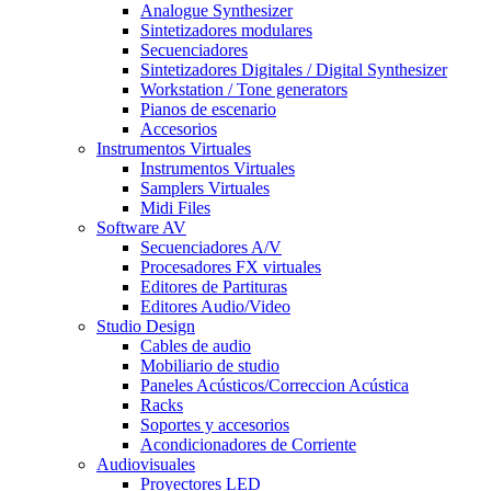
Analogue Synthesizer
Sintetizadores modulares
Secuenciadores
Sintetizadores Digitales / Digital Synthesizer
Workstation / Tone generators
Pianos de escenario
Accesorios
Instrumentos Virtuales
Instrumentos Virtuales
Samplers Virtuales
Midi Files
Software AV
Secuenciadores A/V
Procesadores FX virtuales
Editores de Partituras
Editores Audio/Video
Studio Design
Cables de audio
Mobiliario de studio
Paneles Acústicos/Correccion Acústica
Racks
Soportes y accesorios
Acondicionadores de Corriente
Audiovisuales
Proyectores LED