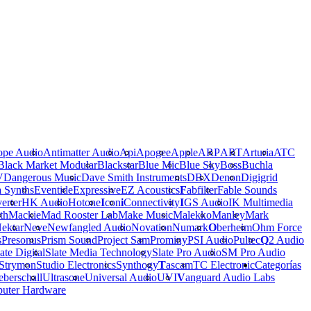
ope Audio
Antimatter Audio
Api
Apogee
Apple
ARP
ART
Arturia
ATC
Black Market Modular
Blackstar
Blue Mic
Blue Sky
Boss
Buchla
V
Dangerous Music
Dave Smith Instruments
DBX
Denon
Digigrid
a Synths
Eventide
Expressive
EZ Acoustics
F
abfilter
Fable Sounds
erter
HK Audio
Hotone
I
con
i
Connectivity
I
GS Audio
IK Multimedia
th
Mackie
Mad Rooster Lab
Make Music
Malekko
Manley
Mark
ektar
Neve
Newfangled Audio
Novation
Numark
O
berheim
Ohm Force
s
Presonus
Prism Sound
Project Sam
Prominy
PSI Audio
Pultec
Q
2 Audio
ate Digital
Slate Media Technology
Slate Pro Audio
SM Pro Audio
Strymon
Studio Electronics
Synthogy
T
ascam
TC Electronic
Categorías
berschall
Ultrasone
Universal Audio
UVI
V
anguard Audio Labs
uter Hardware