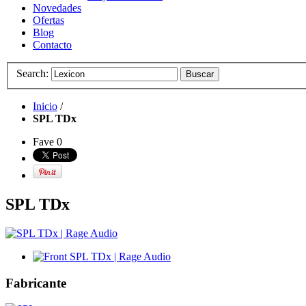
Novedades
Ofertas
Blog
Contacto
Search:
Buscar
Inicio
/
SPL TDx
Fave
0
SPL TDx
Fabricante