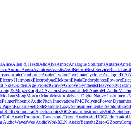
is
Alice
Allen & Heath
Alto
Alva
Amtec
Analogue Solutions
Antares
Antel
dern
Aurora Audio
Avantone
Avedis
Avid
B
efaco
Best Service
Black Lion
osmotronic
Cranborne Audio
Crypton
Cwejman
Cyclone Analogic
D
.A.
Electro Harmonix
Electrodyne
Elektron
Elysia
Endorphin.es
Eowave
Eric
st Note
Golden Age Project
Gravity
Groove Synthesis
H
eavyocity
Hexinv
onig & Meyer
Korg
L
D Systems
Lexicon
Lindell Audio
M
-Audio
Macbe
Modson
Moog
Mordax
Motu
Musiclab
Mytek Digital
N
ative Instruments
N
e
Palmer
Phoenix Audio
Pitch Innovations
PMC
Polyend
Power Dynamic
b Papen
Rockruepel
Rode
S
ample Logic
Samson
Sequential
Serato
Shure
Sl
nd Radix
Soundcraft
Spectrasonics
SPL
Squarp Instruments
SSL
Steinberg
io
T
oft Audio
Toontrack
Towersonic
Triton Audio
u
-he
U
DG
Udo Audio
Ue
m Audio
Waves
Wes Audio
Work
X
LN Audio
Y
amaha
Z
ero-G
Zoom
Comp