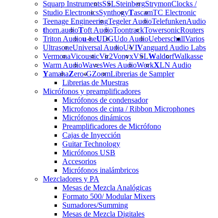
Squarp Instruments
SSL
Steinberg
Strymon
Clocks /
Studio Electronics
Synthogy
T
ascam
TC Electronic
Teenage Engineering
Tegeler Audio
Telefunken
Audio
t
horn.audio
T
oft Audio
Toontrack
Towersonic
Routers
Triton Audio
u
-he
U
DG
Udo Audio
Ueberschall
Varios
Ultrasone
Universal Audio
UVI
V
anguard Audio Labs
Vermona
Vicoustic
Vir2
Vonyx
VSL
W
aldorf
Walkasse
Warm Audio
Waves
Wes Audio
Work
X
LN Audio
Y
amaha
Z
ero-G
Zoom
Librerias de Sampler
Librerias de Muestras
Micrófonos y preamplificadores
Micrófonos de condensador
Microfonos de cinta / Ribbon Microphones
Micrófonos dinámicos
Preamplificadores de Micrófono
Cajas de Inyección
Guitar Technology
Micrófonos USB
Accesorios
Micrófonos inalámbricos
Mezcladores y PA
Mesas de Mezcla Analógicas
Formato 500/ Modular Mixers
Sumadores/Summing
Mesas de Mezcla Digitales