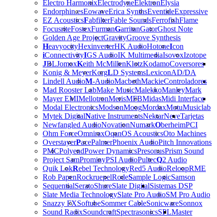
Electro Harmonix
Electrodyne
Elektron
Elysia
Endorphin.es
Eowave
Erica Synths
Eventide
Expressive
EZ Acoustics
F
abfilter
Fable Sounds
Ferrofish
Flame
Focusrite
Fostex
Furman
G
arritan
Gator
Ghost Note
Golden Age Project
Gravity
Groove Synthesis
H
eavyocity
Hexinverter
HK Audio
Hotone
I
con
i
Connectivity
I
GS Audio
IK Multimedia
Isovox
Izotope
J
BL
Jomox
K
eith McMillen
Klotz
Kodamo
Coversores
Konig & Meyer
Korg
L
D Systems
Lexicon
AD/DA
Lindell Audio
M
-Audio
Macbeth
Mackie
Controladores
Mad Rooster Lab
Make Music
Malekko
Manley
Mark
Mayer EMI
Mellotron
Meris
MFB
Midas
Midi Interface
Modal Electronics
Modson
Moog
Mordax
Motu
Musiclab
Mytek Digital
N
ative Instruments
Nektar
Neve
Tarjetas
Newfangled Audio
Novation
Numark
O
berheim
PCI
Ohm Force
Omnirax
Oqan
OS Acoustics
Oto Machines
Overstayer
P
ace
Palmer
Phoenix Audio
Pitch Innovations
PMC
Polyend
Power Dynamics
Presonus
Prism Sound
Project Sam
Prominy
PSI Audio
Pultec
Q
2 Audio
Quik Lok
R
ebel Technology
Red5 Audio
Reloop
RME
Rob Papen
Rockruepel
Rode
S
ample Logic
Samson
Sequential
Serato
Shure
Slate Digital
Sistemas DSP
Slate Media Technology
Slate Pro Audio
SM Pro Audio
Snazzy FX
Softube
Sommer Cable
Sonicware
Sonnox
Sound Radix
Soundcraft
Spectrasonics
SPL
Master