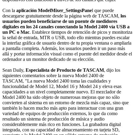
Con la
aplicación ModelMixer_SettingsPane
l que puede
descargarse gratuitamente desde la página web de TASCAM,
los
usuarios pueden beneficiarse de un puente de medidores
digitales en los 24 canales conectando la Model 2400 vía USB a
un PC o Mac
. Establece tiempos de retención de picos y monitoriza
la señal de entrada, MTR o USB, todo ello mientras puedes escalar
la interfaz gráfica de usuario dentro de tu propia ventana o ampliarla
a pantalla completa. Además, los usuarios pueden ir un paso más
allá y portar información visual como el puente del medidor desde el
ordenador a un monitor dedicado de su elección.
Sean Daily,
Especialista de Producto de TASCAM
, dijo los
siguientes comentarios sobre la nueva Model 2400 de
TASCAM, "La nueva Model 2400 toma las cualidades y
funcionalidad de Model 12, Model 16 y Model 24 y eleva esas
capacidades a un nivel completamente nuevo. El mezclador de
Model 2400 ha sido objeto de numerosas mejoras que no sólo
convierten al sistema en un entorno de mezcla más capaz, sino que
también lo hacen mucho más apto para interactuar con una gran
variedad de equipos de producción externos, lo que da como
resultado un sistema de producción de música y audio
considerablemente más rico en funciones. La grabadora digital
integrada, con su capacidad de almacenamiento en tarjeta SD,