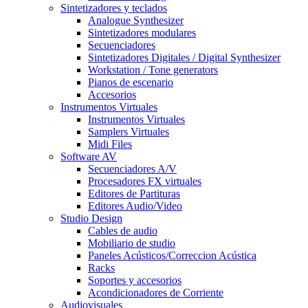
Sintetizadores y teclados
Analogue Synthesizer
Sintetizadores modulares
Secuenciadores
Sintetizadores Digitales / Digital Synthesizer
Workstation / Tone generators
Pianos de escenario
Accesorios
Instrumentos Virtuales
Instrumentos Virtuales
Samplers Virtuales
Midi Files
Software AV
Secuenciadores A/V
Procesadores FX virtuales
Editores de Partituras
Editores Audio/Video
Studio Design
Cables de audio
Mobiliario de studio
Paneles Acústicos/Correccion Acústica
Racks
Soportes y accesorios
Acondicionadores de Corriente
Audiovisuales