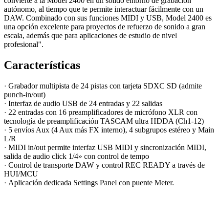
convierte a la Model 2400 en un sólido entorno de grabación
autónomo, al tiempo que te permite interactuar fácilmente con un
DAW. Combinado con sus funciones MIDI y USB, Model 2400 es
una opción excelente para proyectos de refuerzo de sonido a gran
escala, además que para aplicaciones de estudio de nivel
profesional".
Características
· Grabador multipista de 24 pistas con tarjeta SDXC SD (admite
punch-in/out)
· Interfaz de audio USB de 24 entradas y 22 salidas
· 22 entradas con 16 preamplificadores de micrófono XLR con
tecnología de preamplificación TASCAM ultra HDDA (Ch1-12)
· 5 envíos Aux (4 Aux más FX interno), 4 subgrupos estéreo y Main
L/R
· MIDI in/out permite interfaz USB MIDI y sincronización MIDI,
salida de audio click 1/4» con control de tempo
· Control de transporte DAW y control REC READY a través de
HUI/MCU
· Aplicación dedicada Settings Panel con puente Meter.