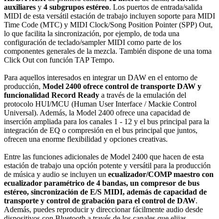
auxiliares
y
4 subgrupos estéreo
. Los puertos de entrada/salida
MIDI de esta versátil estación de trabajo incluyen soporte para MIDI
Time Code (MTC) y MIDI Clock/Song Position Pointer (SPP) Out,
lo que facilita la sincronización, por ejemplo, de toda una
configuración de teclado/sampler MIDI como parte de los
componentes generales de la mezcla. También dispone de una toma
Click Out con función TAP Tempo.
Para aquellos interesados en integrar un DAW en el entorno de
producción,
Model 2400 ofrece control de transporte DAW y
funcionalidad Record Ready
a través de la emulación del
protocolo HUI/MCU (Human User Interface / Mackie Control
Universal). Además, la Model 2400 ofrece una capacidad de
inserción ampliada para los canales 1 - 12 y el bus principal para la
integración de EQ o compresión en el bus principal que juntos,
ofrecen una enorme flexibilidad y opciones creativas.
Entre las funciones adicionales de Model 2400 que hacen de esta
estación de trabajo una opción potente y versátil para la producción
de música y audio se incluyen un
ecualizador/COMP maestro con
ecualizador paramétrico de 4 bandas, un compresor de bus
estéreo, sincronización de E/S MIDI, además de capacidad de
transporte y control de grabación para el control de DAW
.
Además, puedes reproducir y direccionar fácilmente audio desde
dispositivos con Bluetooth a través de los canales que elijas.