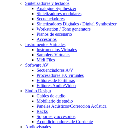
Sintetizadores y teclados
Analogue Synthesizer
Sintetizadores modulares
Secuenciadores
Sintetizadores Digitales / Digital Synthesizer
Workstation / Tone generators
Pianos de escenario
Accesorios
Instrumentos Virtuales
Instrumentos Virtuales
Samplers Virtuales
Midi Files
Software AV
Secuenciadores A/V
Procesadores FX virtuales
Editores de Partituras
Editores Audio/Video
Studio Design
Cables de audio
Mobiliario de studio
Paneles Acústicos/Correccion Acústica
Racks
Soportes y accesorios
Acondicionadores de Corriente
Audiovisuales