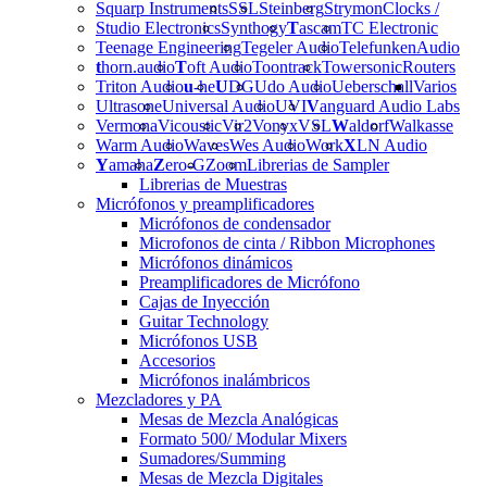
Squarp Instruments
SSL
Steinberg
Strymon
Clocks /
Studio Electronics
Synthogy
T
ascam
TC Electronic
Teenage Engineering
Tegeler Audio
Telefunken
Audio
t
horn.audio
T
oft Audio
Toontrack
Towersonic
Routers
Triton Audio
u
-he
U
DG
Udo Audio
Ueberschall
Varios
Ultrasone
Universal Audio
UVI
V
anguard Audio Labs
Vermona
Vicoustic
Vir2
Vonyx
VSL
W
aldorf
Walkasse
Warm Audio
Waves
Wes Audio
Work
X
LN Audio
Y
amaha
Z
ero-G
Zoom
Librerias de Sampler
Librerias de Muestras
Micrófonos y preamplificadores
Micrófonos de condensador
Microfonos de cinta / Ribbon Microphones
Micrófonos dinámicos
Preamplificadores de Micrófono
Cajas de Inyección
Guitar Technology
Micrófonos USB
Accesorios
Micrófonos inalámbricos
Mezcladores y PA
Mesas de Mezcla Analógicas
Formato 500/ Modular Mixers
Sumadores/Summing
Mesas de Mezcla Digitales