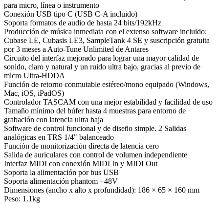
para micro, línea o instrumento
Conexión USB tipo C (USB C-A incluido)
Soporta formatos de audio de hasta 24 bits/192kHz
Producción de música inmediata con el extenso software incluido:
Cubase LE, Cubasis LE3, SampleTank 4 SE y suscripción gratuita
por 3 meses a Auto-Tune Unlimited de Antares
Circuito del interfaz mejorado para lograr una mayor calidad de
sonido, claro y natural y un ruido ultra bajo, gracias al previo de
micro Ultra-HDDA
Función de retorno conmutable estéreo/mono equipado (Windows,
Mac, iOS, iPadOS)
Controlador TASCAM con una mejor estabilidad y facilidad de uso
Tamaño mínimo del búfer hasta 4 muestras para entorno de
grabación con latencia ultra baja
Software de control funcional y de diseño simple. 2 Salidas
analógicas en TRS 1/4" balanceado
Función de monitorización directa de latencia cero
Salida de auriculares con control de volumen independiente
Interfaz MIDI con conexión MIDI In y MIDI Out
Soporta la alimentación por bus USB
Soporta alimentación phantom +48V
Dimensiones (ancho x alto x profundidad): 186 × 65 × 160 mm
Peso: 1.1kg