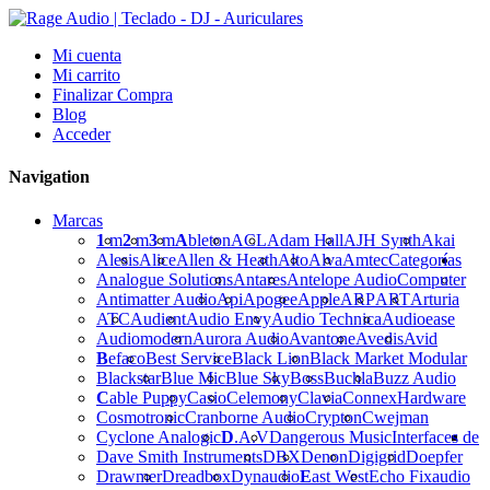
Mi cuenta
Mi carrito
Finalizar Compra
Blog
Acceder
Navigation
Marcas
1
m
2
m
3
m
A
bleton
ACL
Adam Hall
AJH Synth
Akai
Alesis
Alice
Allen & Heath
Alto
Alva
Amtec
Categorías
Analogue Solutions
Antares
Antelope Audio
Computer
Antimatter Audio
Api
Apogee
Apple
ARP
ART
Arturia
ATC
Audient
Audio Envy
Audio Technica
Audioease
Audiomodern
Aurora Audio
Avantone
Avedis
Avid
B
efaco
Best Service
Black Lion
Black Market Modular
Blackstar
Blue Mic
Blue Sky
Boss
Buchla
Buzz Audio
C
able Puppy
Casio
Celemony
Clavia
Connex
Hardware
Cosmotronic
Cranborne Audio
Crypton
Cwejman
Cyclone Analogic
D
.A.V
Dangerous Music
Interfaces de
Dave Smith Instruments
DBX
Denon
Digigrid
Doepfer
Drawmer
Dreadbox
Dynaudio
E
ast West
Echo Fix
audio