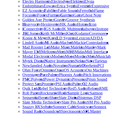
Electro Harmonix
Electrodyne
Elektron
Elysia
Endorphin.es
Eowave
Erica Synths
Eventide
Expressive
EZ Acoustics
F
abfilter
Fable Sounds
Ferrofish
Flame
Focusrite
Fostex
Furman
G
arritan
Gator
Ghost Note
Golden Age Project
Gravity
Groove Synthesis
H
eavyocity
Hexinverter
HK Audio
Hotone
I
con
i
Connectivity
I
GS Audio
IK Multimedia
Isovox
Izotope
J
BL
Jomox
K
eith McMillen
Klotz
Kodamo
Coversores
Konig & Meyer
Korg
L
D Systems
Lexicon
AD/DA
Lindell Audio
M
-Audio
Macbeth
Mackie
Controladores
Mad Rooster Lab
Make Music
Malekko
Manley
Mark
Mayer EMI
Mellotron
Meris
MFB
Midas
Midi Interface
Modal Electronics
Modson
Moog
Mordax
Motu
Musiclab
Mytek Digital
N
ative Instruments
Nektar
Neve
Tarjetas
Newfangled Audio
Novation
Numark
O
berheim
PCI
Ohm Force
Omnirax
Oqan
OS Acoustics
Oto Machines
Overstayer
P
ace
Palmer
Phoenix Audio
Pitch Innovations
PMC
Polyend
Power Dynamics
Presonus
Prism Sound
Project Sam
Prominy
PSI Audio
Pultec
Q
2 Audio
Quik Lok
R
ebel Technology
Red5 Audio
Reloop
RME
Rob Papen
Rockruepel
Rode
S
ample Logic
Samson
Sequential
Serato
Shure
Slate Digital
Sistemas DSP
Slate Media Technology
Slate Pro Audio
SM Pro Audio
Snazzy FX
Softube
Sommer Cable
Sonicware
Sonnox
Sound Radix
Soundcraft
Spectrasonics
SPL
Master