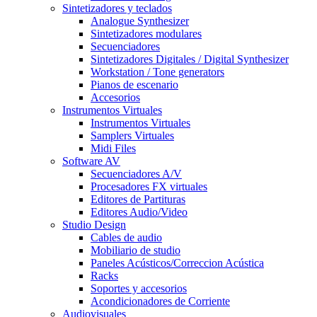
Sintetizadores y teclados
Analogue Synthesizer
Sintetizadores modulares
Secuenciadores
Sintetizadores Digitales / Digital Synthesizer
Workstation / Tone generators
Pianos de escenario
Accesorios
Instrumentos Virtuales
Instrumentos Virtuales
Samplers Virtuales
Midi Files
Software AV
Secuenciadores A/V
Procesadores FX virtuales
Editores de Partituras
Editores Audio/Video
Studio Design
Cables de audio
Mobiliario de studio
Paneles Acústicos/Correccion Acústica
Racks
Soportes y accesorios
Acondicionadores de Corriente
Audiovisuales