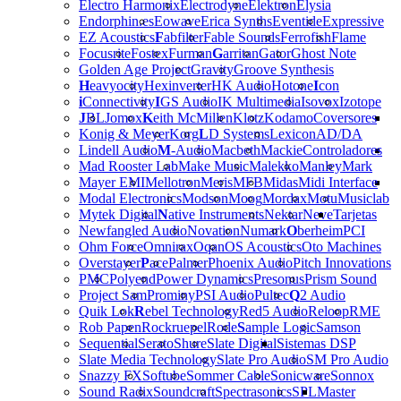
Electro Harmonix
Electrodyne
Elektron
Elysia
Endorphin.es
Eowave
Erica Synths
Eventide
Expressive
EZ Acoustics
F
abfilter
Fable Sounds
Ferrofish
Flame
Focusrite
Fostex
Furman
G
arritan
Gator
Ghost Note
Golden Age Project
Gravity
Groove Synthesis
H
eavyocity
Hexinverter
HK Audio
Hotone
I
con
i
Connectivity
I
GS Audio
IK Multimedia
Isovox
Izotope
J
BL
Jomox
K
eith McMillen
Klotz
Kodamo
Coversores
Konig & Meyer
Korg
L
D Systems
Lexicon
AD/DA
Lindell Audio
M
-Audio
Macbeth
Mackie
Controladores
Mad Rooster Lab
Make Music
Malekko
Manley
Mark
Mayer EMI
Mellotron
Meris
MFB
Midas
Midi Interface
Modal Electronics
Modson
Moog
Mordax
Motu
Musiclab
Mytek Digital
N
ative Instruments
Nektar
Neve
Tarjetas
Newfangled Audio
Novation
Numark
O
berheim
PCI
Ohm Force
Omnirax
Oqan
OS Acoustics
Oto Machines
Overstayer
P
ace
Palmer
Phoenix Audio
Pitch Innovations
PMC
Polyend
Power Dynamics
Presonus
Prism Sound
Project Sam
Prominy
PSI Audio
Pultec
Q
2 Audio
Quik Lok
R
ebel Technology
Red5 Audio
Reloop
RME
Rob Papen
Rockruepel
Rode
S
ample Logic
Samson
Sequential
Serato
Shure
Slate Digital
Sistemas DSP
Slate Media Technology
Slate Pro Audio
SM Pro Audio
Snazzy FX
Softube
Sommer Cable
Sonicware
Sonnox
Sound Radix
Soundcraft
Spectrasonics
SPL
Master