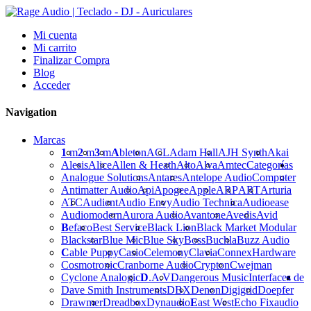
Mi cuenta
Mi carrito
Finalizar Compra
Blog
Acceder
Navigation
Marcas
1
m
2
m
3
m
A
bleton
ACL
Adam Hall
AJH Synth
Akai
Alesis
Alice
Allen & Heath
Alto
Alva
Amtec
Categorías
Analogue Solutions
Antares
Antelope Audio
Computer
Antimatter Audio
Api
Apogee
Apple
ARP
ART
Arturia
ATC
Audient
Audio Envy
Audio Technica
Audioease
Audiomodern
Aurora Audio
Avantone
Avedis
Avid
B
efaco
Best Service
Black Lion
Black Market Modular
Blackstar
Blue Mic
Blue Sky
Boss
Buchla
Buzz Audio
C
able Puppy
Casio
Celemony
Clavia
Connex
Hardware
Cosmotronic
Cranborne Audio
Crypton
Cwejman
Cyclone Analogic
D
.A.V
Dangerous Music
Interfaces de
Dave Smith Instruments
DBX
Denon
Digigrid
Doepfer
Drawmer
Dreadbox
Dynaudio
E
ast West
Echo Fix
audio