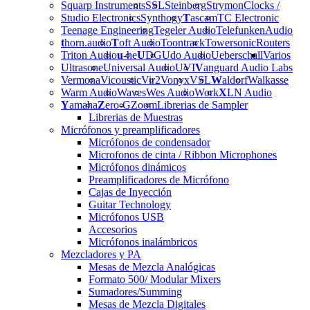
Squarp Instruments
SSL
Steinberg
Strymon
Clocks /
Studio Electronics
Synthogy
T
ascam
TC Electronic
Teenage Engineering
Tegeler Audio
Telefunken
Audio
t
horn.audio
T
oft Audio
Toontrack
Towersonic
Routers
Triton Audio
u
-he
U
DG
Udo Audio
Ueberschall
Varios
Ultrasone
Universal Audio
UVI
V
anguard Audio Labs
Vermona
Vicoustic
Vir2
Vonyx
VSL
W
aldorf
Walkasse
Warm Audio
Waves
Wes Audio
Work
X
LN Audio
Y
amaha
Z
ero-G
Zoom
Librerias de Sampler
Librerias de Muestras
Micrófonos y preamplificadores
Micrófonos de condensador
Microfonos de cinta / Ribbon Microphones
Micrófonos dinámicos
Preamplificadores de Micrófono
Cajas de Inyección
Guitar Technology
Micrófonos USB
Accesorios
Micrófonos inalámbricos
Mezcladores y PA
Mesas de Mezcla Analógicas
Formato 500/ Modular Mixers
Sumadores/Summing
Mesas de Mezcla Digitales