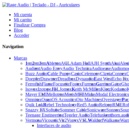
Mi cuenta
Mi carrito
Finalizar Compra
Blog
Acceder
Navigation
Marcas
1
m
2
m
3
m
A
bleton
ACL
Adam Hall
AJH Synth
Akai
Ales
Audient
Audio Envy
Audio Technica
Audioease
Audiomo
Buzz Audio
C
able Puppy
Casio
Celemony
Clavia
Connex
C
Doepfer
Drawmer
Dreadbox
Dynaudio
E
ast West
Echo Fix
Ferrofish
Flame
Focusrite
Fostex
Furman
G
arritan
Gator
Gho
Isovox
Izotope
J
BL
Jomox
K
eith McMillen
Klotz
Kodamo
K
Mayer EMI
Mellotron
Meris
MFB
Midas
Modal Electronics
Omnirax
Oqan
OS Acoustics
Oto Machines
Overstayer
P
ac
Quik Lok
R
ebel Technology
Red5 Audio
Reloop
RME
Ro
Snazzy FX
Softube
Sommer Cable
Sonicware
Sonnox
Sou
Teenage Engineering
Tegeler Audio
Telefunken
t
horn.aud
Vermona
Vicoustic
Vir2
Vonyx
VSL
W
aldorf
Walkasse
War
Interfaces de audio