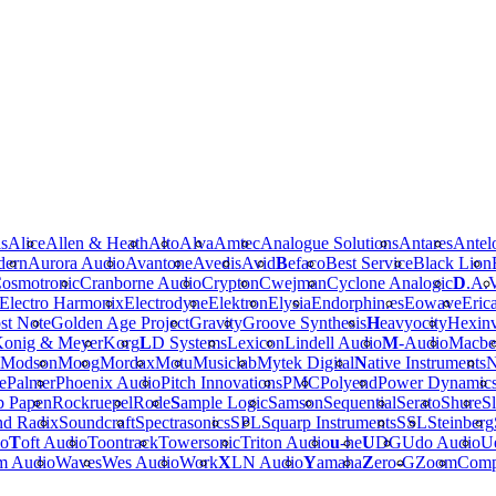
is
Alice
Allen & Heath
Alto
Alva
Amtec
Analogue Solutions
Antares
Antel
dern
Aurora Audio
Avantone
Avedis
Avid
B
efaco
Best Service
Black Lion
osmotronic
Cranborne Audio
Crypton
Cwejman
Cyclone Analogic
D
.A.
Electro Harmonix
Electrodyne
Elektron
Elysia
Endorphin.es
Eowave
Eric
st Note
Golden Age Project
Gravity
Groove Synthesis
H
eavyocity
Hexinv
onig & Meyer
Korg
L
D Systems
Lexicon
Lindell Audio
M
-Audio
Macbe
Modson
Moog
Mordax
Motu
Musiclab
Mytek Digital
N
ative Instruments
N
e
Palmer
Phoenix Audio
Pitch Innovations
PMC
Polyend
Power Dynamic
b Papen
Rockruepel
Rode
S
ample Logic
Samson
Sequential
Serato
Shure
Sl
nd Radix
Soundcraft
Spectrasonics
SPL
Squarp Instruments
SSL
Steinberg
io
T
oft Audio
Toontrack
Towersonic
Triton Audio
u
-he
U
DG
Udo Audio
Ue
m Audio
Waves
Wes Audio
Work
X
LN Audio
Y
amaha
Z
ero-G
Zoom
Comp