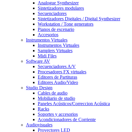
Analogue Synthesizer
Sintetizadores modulares
Secuenciadores
Sintetizadores Digitales / Digital Synthesizer
Workstation / Tone generators
Pianos de escenario
Accesorios
Instrumentos Virtuales
Instrumentos Virtuales
Samplers Virtuales
Midi Files
Software AV
Secuenciadores A/V
Procesadores FX virtuales
Editores de Partituras
Editores Audio/Video
Studio Design
Cables de audio
Mobiliario de studio
Paneles Acústicos/Correccion Acústica
Racks
Soportes y accesorios
Acondicionadores de Corriente
Audiovisuales
Proyectores LED