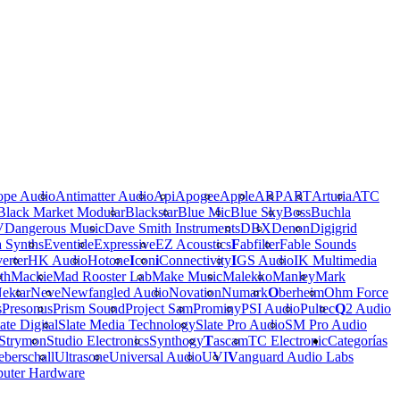
ope Audio
Antimatter Audio
Api
Apogee
Apple
ARP
ART
Arturia
ATC
Black Market Modular
Blackstar
Blue Mic
Blue Sky
Boss
Buchla
V
Dangerous Music
Dave Smith Instruments
DBX
Denon
Digigrid
a Synths
Eventide
Expressive
EZ Acoustics
F
abfilter
Fable Sounds
erter
HK Audio
Hotone
I
con
i
Connectivity
I
GS Audio
IK Multimedia
th
Mackie
Mad Rooster Lab
Make Music
Malekko
Manley
Mark
ektar
Neve
Newfangled Audio
Novation
Numark
O
berheim
Ohm Force
s
Presonus
Prism Sound
Project Sam
Prominy
PSI Audio
Pultec
Q
2 Audio
ate Digital
Slate Media Technology
Slate Pro Audio
SM Pro Audio
Strymon
Studio Electronics
Synthogy
T
ascam
TC Electronic
Categorías
berschall
Ultrasone
Universal Audio
UVI
V
anguard Audio Labs
uter Hardware