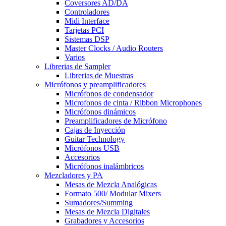
Coversores AD/DA
Controladores
Midi Interface
Tarjetas PCI
Sistemas DSP
Master Clocks / Audio Routers
Varios
Librerias de Sampler
Librerias de Muestras
Micrófonos y preamplificadores
Micrófonos de condensador
Microfonos de cinta / Ribbon Microphones
Micrófonos dinámicos
Preamplificadores de Micrófono
Cajas de Inyección
Guitar Technology
Micrófonos USB
Accesorios
Micrófonos inalámbricos
Mezcladores y PA
Mesas de Mezcla Analógicas
Formato 500/ Modular Mixers
Sumadores/Summing
Mesas de Mezcla Digitales
Grabadores y Accesorios