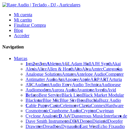
Mi cuenta
Mi carrito
Finalizar Compra
Blog
Acceder
Navigation
Marcas
1
m
2
m
3
m
A
bleton
ACL
Adam Hall
AJH Synth
Akai
Alesis
Alice
Allen & Heath
Alto
Alva
Amtec
Categorías
Analogue Solutions
Antares
Antelope Audio
Computer
Antimatter Audio
Api
Apogee
Apple
ARP
ART
Arturia
ATC
Audient
Audio Envy
Audio Technica
Audioease
Audiomodern
Aurora Audio
Avantone
Avedis
Avid
B
efaco
Best Service
Black Lion
Black Market Modular
Blackstar
Blue Mic
Blue Sky
Boss
Buchla
Buzz Audio
C
able Puppy
Casio
Celemony
Clavia
Connex
Hardware
Cosmotronic
Cranborne Audio
Crypton
Cwejman
Cyclone Analogic
D
.A.V
Dangerous Music
Interfaces de
Dave Smith Instruments
DBX
Denon
Digigrid
Doepfer
Drawmer
Dreadbox
Dynaudio
E
ast West
Echo Fix
audio