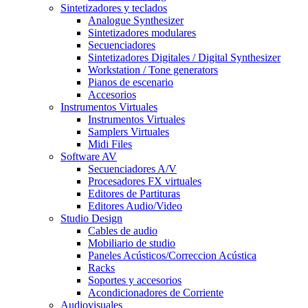
Sintetizadores y teclados
Analogue Synthesizer
Sintetizadores modulares
Secuenciadores
Sintetizadores Digitales / Digital Synthesizer
Workstation / Tone generators
Pianos de escenario
Accesorios
Instrumentos Virtuales
Instrumentos Virtuales
Samplers Virtuales
Midi Files
Software AV
Secuenciadores A/V
Procesadores FX virtuales
Editores de Partituras
Editores Audio/Video
Studio Design
Cables de audio
Mobiliario de studio
Paneles Acústicos/Correccion Acústica
Racks
Soportes y accesorios
Acondicionadores de Corriente
Audiovisuales