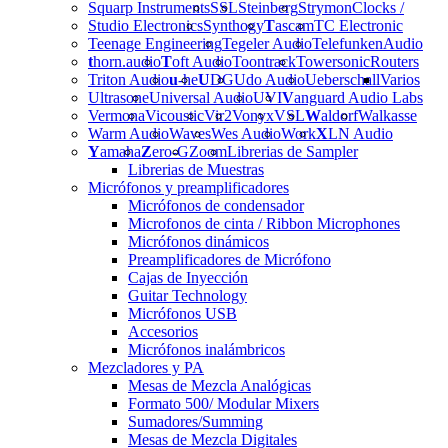
Squarp Instruments
SSL
Steinberg
Strymon
Clocks /
Studio Electronics
Synthogy
T
ascam
TC Electronic
Teenage Engineering
Tegeler Audio
Telefunken
Audio
t
horn.audio
T
oft Audio
Toontrack
Towersonic
Routers
Triton Audio
u
-he
U
DG
Udo Audio
Ueberschall
Varios
Ultrasone
Universal Audio
UVI
V
anguard Audio Labs
Vermona
Vicoustic
Vir2
Vonyx
VSL
W
aldorf
Walkasse
Warm Audio
Waves
Wes Audio
Work
X
LN Audio
Y
amaha
Z
ero-G
Zoom
Librerias de Sampler
Librerias de Muestras
Micrófonos y preamplificadores
Micrófonos de condensador
Microfonos de cinta / Ribbon Microphones
Micrófonos dinámicos
Preamplificadores de Micrófono
Cajas de Inyección
Guitar Technology
Micrófonos USB
Accesorios
Micrófonos inalámbricos
Mezcladores y PA
Mesas de Mezcla Analógicas
Formato 500/ Modular Mixers
Sumadores/Summing
Mesas de Mezcla Digitales