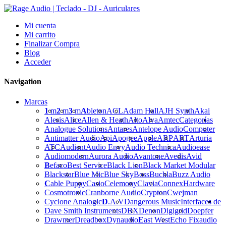
Mi cuenta
Mi carrito
Finalizar Compra
Blog
Acceder
Navigation
Marcas
1
m
2
m
3
m
A
bleton
ACL
Adam Hall
AJH Synth
Akai
Alesis
Alice
Allen & Heath
Alto
Alva
Amtec
Categorías
Analogue Solutions
Antares
Antelope Audio
Computer
Antimatter Audio
Api
Apogee
Apple
ARP
ART
Arturia
ATC
Audient
Audio Envy
Audio Technica
Audioease
Audiomodern
Aurora Audio
Avantone
Avedis
Avid
B
efaco
Best Service
Black Lion
Black Market Modular
Blackstar
Blue Mic
Blue Sky
Boss
Buchla
Buzz Audio
C
able Puppy
Casio
Celemony
Clavia
Connex
Hardware
Cosmotronic
Cranborne Audio
Crypton
Cwejman
Cyclone Analogic
D
.A.V
Dangerous Music
Interfaces de
Dave Smith Instruments
DBX
Denon
Digigrid
Doepfer
Drawmer
Dreadbox
Dynaudio
E
ast West
Echo Fix
audio