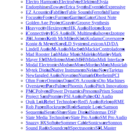
Electro Harmonix
Electrodyne
Elektron
Elysia
Endorphin.es
Eowave
Erica Synths
Eventide
Expressive
EZ Acoustics
F
abfilter
Fable Sounds
Ferrofish
Flame
Focusrite
Fostex
Furman
G
arritan
Gator
Ghost Note
Golden Age Project
Gravity
Groove Synthesis
H
eavyocity
Hexinverter
HK Audio
Hotone
I
con
i
Connectivity
I
GS Audio
IK Multimedia
Isovox
Izotope
J
BL
Jomox
K
eith McMillen
Klotz
Kodamo
Coversores
Konig & Meyer
Korg
L
D Systems
Lexicon
AD/DA
Lindell Audio
M
-Audio
Macbeth
Mackie
Controladores
Mad Rooster Lab
Make Music
Malekko
Manley
Mark
Mayer EMI
Mellotron
Meris
MFB
Midas
Midi Interface
Modal Electronics
Modson
Moog
Mordax
Motu
Musiclab
Mytek Digital
N
ative Instruments
Nektar
Neve
Tarjetas
Newfangled Audio
Novation
Numark
O
berheim
PCI
Ohm Force
Omnirax
Oqan
OS Acoustics
Oto Machines
Overstayer
P
ace
Palmer
Phoenix Audio
Pitch Innovations
PMC
Polyend
Power Dynamics
Presonus
Prism Sound
Project Sam
Prominy
PSI Audio
Pultec
Q
2 Audio
Quik Lok
R
ebel Technology
Red5 Audio
Reloop
RME
Rob Papen
Rockruepel
Rode
S
ample Logic
Samson
Sequential
Serato
Shure
Slate Digital
Sistemas DSP
Slate Media Technology
Slate Pro Audio
SM Pro Audio
Snazzy FX
Softube
Sommer Cable
Sonicware
Sonnox
Sound Radix
Soundcraft
Spectrasonics
SPL
Master