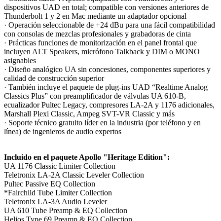
dispositivos UAD en total; compatible con versiones anteriores de
Thunderbolt 1 y 2 en Mac mediante un adaptador opcional
· Operación seleccionable de +24 dBu para una fácil compatibilidad
con consolas de mezclas profesionales y grabadoras de cinta
· Prácticas funciones de monitorización en el panel frontal que
incluyen ALT Speakers, micrófono Talkback y DIM o MONO
asignables
· Diseño analógico UA sin concesiones, componentes superiores y
calidad de construcción superior
· También incluye el paquete de plug-ins UAD “Realtime Analog
Classics Plus” con preamplificador de válvulas UA 610-B,
ecualizador Pultec Legacy, compresores LA-2A y 1176 adicionales,
Marshall Plexi Classic, Ampeg SVT-VR Classic y más
· Soporte técnico gratuito líder en la industria (por teléfono y en
línea) de ingenieros de audio expertos
Incluido en el paquete Apollo "Heritage Edition":
UA 1176 Classic Limiter Collection
Teletronix LA-2A Classic Leveler Collection
Pultec Passive EQ Collection
*Fairchild Tube Limiter Collection
Teletronix LA-3A Audio Leveler
UA 610 Tube Preamp & EQ Collection
Helios Type 69 Preamp & EQ Collection