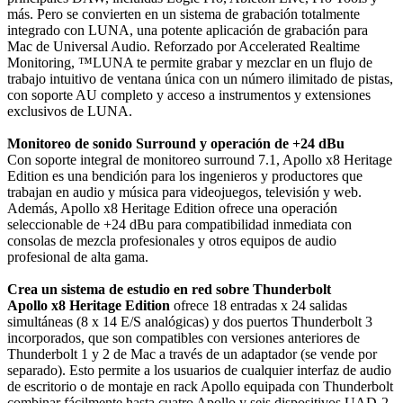
más. Pero se convierten en un sistema de grabación totalmente
integrado con LUNA, una potente aplicación de grabación para
Mac de Universal Audio. Reforzado por Accelerated Realtime
Monitoring, ™LUNA te permite grabar y mezclar en un flujo de
trabajo intuitivo de ventana única con un número ilimitado de pistas,
con soporte AU completo y acceso a instrumentos y extensiones
exclusivos de LUNA.
Monitoreo de sonido Surround y operación de +24 dBu
Con soporte integral de monitoreo surround 7.1, Apollo x8 Heritage
Edition es una bendición para los ingenieros y productores que
trabajan en audio y música para videojuegos, televisión y web.
Además, Apollo x8 Heritage Edition ofrece una operación
seleccionable de +24 dBu para compatibilidad inmediata con
consolas de mezcla profesionales y otros equipos de audio
profesional de alta gama.
Crea un sistema de estudio en red sobre Thunderbolt
Apollo x8 Heritage Edition
ofrece 18 entradas x 24 salidas
simultáneas (8 x 14 E/S analógicas) y dos puertos Thunderbolt 3
incorporados, que son compatibles con versiones anteriores de
Thunderbolt 1 y 2 de Mac a través de un adaptador (se vende por
separado). Esto permite a los usuarios de cualquier interfaz de audio
de escritorio o de montaje en rack Apollo equipada con Thunderbolt
combinar fácilmente hasta cuatro Apollo y seis dispositivos UAD-2