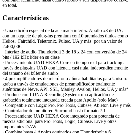
en total.
Características
· Una edición especial de la aclamada interfaz Apollo x8 de UA,
con un paquete de plug-ins premium con10 premiados títulos como
Helios, Fairchild, Teletronix, Pultec, UA y más, por un valor de
2.400,00€
· Interfaz de audio Thunderbolt 3 de 18 x 24 con conversión de 24
bits / 192 kHz líder en su clase
· Procesamiento UAD HEXA Core en tiempo real para tracking a
través de plug-ins UAD con latencia casi nula, independientemente
del tamaño del búfer de audio
· 4 preamplificadores de micrófono / línea habilitados para Unison:
graba a través de emulaciones de preamplificador totalmente
auténticas de Neve, API, SSL, Manley, Avalon, Helios, UA y más*
· Produce con LUNA Recording System: una aplicación de
grabación totalmente integrada creada para Apollo (solo Mac)
· Compatible con Logic Pro, Pro Tools, Cubase, Ableton Live y más
· Controlador de monitoreo Surround hasta formato 7.1
· Procesamiento UAD HEXA Core integrado para potencia de
mezcla adicional para Pro Tools, Logic, Cubase, Live y otras
importantes DAW
· Combina hasta 4 Apolos equipados con Thunderbolt y 6