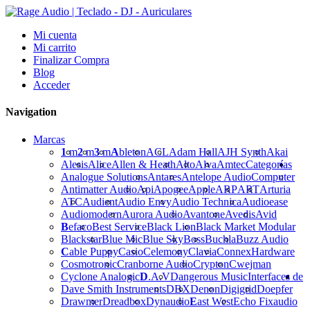
Mi cuenta
Mi carrito
Finalizar Compra
Blog
Acceder
Navigation
Marcas
1
m
2
m
3
m
A
bleton
ACL
Adam Hall
AJH Synth
Akai
Alesis
Alice
Allen & Heath
Alto
Alva
Amtec
Categorías
Analogue Solutions
Antares
Antelope Audio
Computer
Antimatter Audio
Api
Apogee
Apple
ARP
ART
Arturia
ATC
Audient
Audio Envy
Audio Technica
Audioease
Audiomodern
Aurora Audio
Avantone
Avedis
Avid
B
efaco
Best Service
Black Lion
Black Market Modular
Blackstar
Blue Mic
Blue Sky
Boss
Buchla
Buzz Audio
C
able Puppy
Casio
Celemony
Clavia
Connex
Hardware
Cosmotronic
Cranborne Audio
Crypton
Cwejman
Cyclone Analogic
D
.A.V
Dangerous Music
Interfaces de
Dave Smith Instruments
DBX
Denon
Digigrid
Doepfer
Drawmer
Dreadbox
Dynaudio
E
ast West
Echo Fix
audio