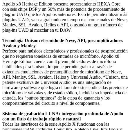
Apollo x8 Heritage Edition presenta procesamiento HEXA Core,
con seis chips DSP y un 50% más de potencia de procesamiento de
plug-in UAD que los Apollos anteriores. Esto te permite utilizar más
plug-ins UAD, ya sea grabando en tiempo real con canales de Neve,
Manley, SSL, Avalon, Helios o API, o usando un gran número de
plug-ins UAD al mezclar en tu DAW.
Tecnología Unison: el sonido de Neve, API, preamplificadores
Avalon y Manley
Perfecto para músicos electrónicos y profesionales de posproducción
que no requieren toneladas de entradas de micrófono, Apollo x8
Heritage Edition cuenta con 4 preamplificadores de micrófono
habilitados para Unison, lo que te permite grabar a través de
exigentes emulaciones de preamplificador de micrófono de Neve,
API, Manley, SSL, Avalon, Helios y Universal Audio. *Unison, una
patente exclusiva de Universal Audio, es una integración de
hardware y software que logra el tono de estos codiciadas previos de
micrófono de válvulas y de estado sólido, incluida su impedancia de
entrada, los "puntos óptimos" de la etapa de ganancia y los
comportamientos del circuito a nivel de componentes.
Sistema de grabación LUNA: integración profunda de Apollo
con un flujo de trabajo rápido y natural
Todas las interfaces de la serie Apollo X funcionan con las
principales DAW, incluidas Logic Pro, Ableton Live, Pro Tools y