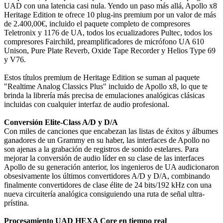
UAD con una latencia casi nula. Yendo un paso más allá, Apollo x8
Heritage Edition te ofrece 10 plug-ins premium por un valor de más
de 2.400,00€, incluido el paquete completo de compresores
Teletronix y 1176 de UA, todos los ecualizadores Pultec, todos los
compresores Fairchild, preamplificadores de micrófono UA 610
Unison, Pure Plate Reverb, Oxide Tape Recorder y Helios Type 69
y V76.
Estos títulos premium de Heritage Edition se suman al paquete
"Realtime Analog Classics Plus" incluido de Apollo x8, lo que te
brinda la librería más precisa de emulaciones analógicas clásicas
incluidas con cualquier interfaz de audio profesional.
Conversión Elite-Class A/D y D/A
Con miles de canciones que encabezan las listas de éxitos y álbumes
ganadores de un Grammy en su haber, las interfaces de Apollo no
son ajenas a la grabación de registros de sonido estelares. Para
mejorar la conversión de audio líder en su clase de las interfaces
Apollo de su generación anterior, los ingenieros de UA audicionaron
obsesivamente los últimos convertidores A/D y D/A, combinando
finalmente convertidores de clase élite de 24 bits/192 kHz con una
nueva circuitería analógica consiguiendo una ruta de señal ultra-
prístina.
Procesamiento UAD HEXA Core en tiempo real