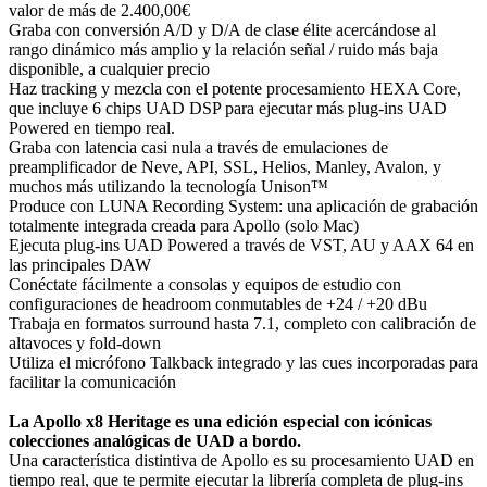
valor de más de 2.400,00€
Graba con conversión A/D y D/A de clase élite acercándose al
rango dinámico más amplio y la relación señal / ruido más baja
disponible, a cualquier precio
Haz tracking y mezcla con el potente procesamiento HEXA Core,
que incluye 6 chips UAD DSP para ejecutar más plug-ins UAD
Powered en tiempo real.
Graba con latencia casi nula a través de emulaciones de
preamplificador de Neve, ​​API, SSL, Helios, Manley, Avalon, y
muchos más utilizando la tecnología Unison™
Produce con LUNA Recording System: una aplicación de grabación
totalmente integrada creada para Apollo (solo Mac)
Ejecuta plug-ins UAD Powered a través de VST, AU y AAX 64 en
las principales DAW
Conéctate fácilmente a consolas y equipos de estudio con
configuraciones de headroom conmutables de +24 / +20 dBu
Trabaja en formatos surround hasta 7.1, completo con calibración de
altavoces y fold-down
Utiliza el micrófono Talkback integrado y las cues incorporadas para
facilitar la comunicación
La Apollo x8 Heritage es una edición especial con icónicas
colecciones analógicas de UAD a bordo.
Una característica distintiva de Apollo es su procesamiento UAD en
tiempo real, que te permite ejecutar la librería completa de plug-ins