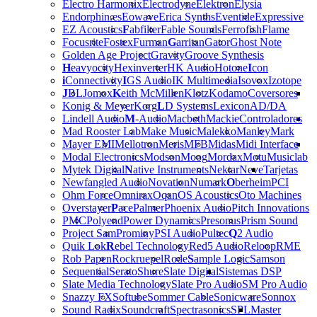
Electro Harmonix
Electrodyne
Elektron
Elysia
Endorphin.es
Eowave
Erica Synths
Eventide
Expressive
EZ Acoustics
F
abfilter
Fable Sounds
Ferrofish
Flame
Focusrite
Fostex
Furman
G
arritan
Gator
Ghost Note
Golden Age Project
Gravity
Groove Synthesis
H
eavyocity
Hexinverter
HK Audio
Hotone
I
con
i
Connectivity
I
GS Audio
IK Multimedia
Isovox
Izotope
J
BL
Jomox
K
eith McMillen
Klotz
Kodamo
Coversores
Konig & Meyer
Korg
L
D Systems
Lexicon
AD/DA
Lindell Audio
M
-Audio
Macbeth
Mackie
Controladores
Mad Rooster Lab
Make Music
Malekko
Manley
Mark
Mayer EMI
Mellotron
Meris
MFB
Midas
Midi Interface
Modal Electronics
Modson
Moog
Mordax
Motu
Musiclab
Mytek Digital
N
ative Instruments
Nektar
Neve
Tarjetas
Newfangled Audio
Novation
Numark
O
berheim
PCI
Ohm Force
Omnirax
Oqan
OS Acoustics
Oto Machines
Overstayer
P
ace
Palmer
Phoenix Audio
Pitch Innovations
PMC
Polyend
Power Dynamics
Presonus
Prism Sound
Project Sam
Prominy
PSI Audio
Pultec
Q
2 Audio
Quik Lok
R
ebel Technology
Red5 Audio
Reloop
RME
Rob Papen
Rockruepel
Rode
S
ample Logic
Samson
Sequential
Serato
Shure
Slate Digital
Sistemas DSP
Slate Media Technology
Slate Pro Audio
SM Pro Audio
Snazzy FX
Softube
Sommer Cable
Sonicware
Sonnox
Sound Radix
Soundcraft
Spectrasonics
SPL
Master