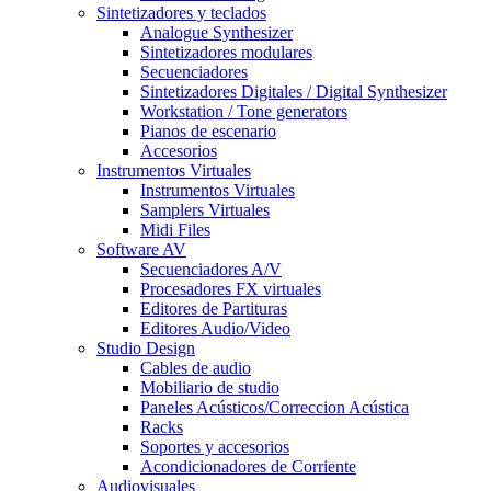
Sintetizadores y teclados
Analogue Synthesizer
Sintetizadores modulares
Secuenciadores
Sintetizadores Digitales / Digital Synthesizer
Workstation / Tone generators
Pianos de escenario
Accesorios
Instrumentos Virtuales
Instrumentos Virtuales
Samplers Virtuales
Midi Files
Software AV
Secuenciadores A/V
Procesadores FX virtuales
Editores de Partituras
Editores Audio/Video
Studio Design
Cables de audio
Mobiliario de studio
Paneles Acústicos/Correccion Acústica
Racks
Soportes y accesorios
Acondicionadores de Corriente
Audiovisuales