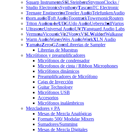
Squarp Instruments
SSL
Steinberg
Strymon
Clocks /
Studio Electronics
Synthogy
T
ascam
TC Electronic
Teenage Engineering
Tegeler Audio
Telefunken
Audio
t
horn.audio
T
oft Audio
Toontrack
Towersonic
Routers
Triton Audio
u
-he
U
DG
Udo Audio
Ueberschall
Varios
Ultrasone
Universal Audio
UVI
V
anguard Audio Labs
Vermona
Vicoustic
Vir2
Vonyx
VSL
W
aldorf
Walkasse
Warm Audio
Waves
Wes Audio
Work
X
LN Audio
Y
amaha
Z
ero-G
Zoom
Librerias de Sampler
Librerias de Muestras
Micrófonos y preamplificadores
Micrófonos de condensador
Microfonos de cinta / Ribbon Microphones
Micrófonos dinámicos
Preamplificadores de Micrófono
Cajas de Inyección
Guitar Technology
Micrófonos USB
Accesorios
Micrófonos inalámbricos
Mezcladores y PA
Mesas de Mezcla Analógicas
Formato 500/ Modular Mixers
Sumadores/Summing
Mesas de Mezcla Digitales