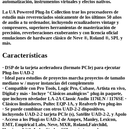
automatización, instrumentos virtuales y efectos nativos.
La UA Powered Plug-In Collection trae los procesadores de
estudio más reverenciados sónicamente de los últimos 50 años
de audio a tu ordenador, incluyendo ecualizadores vintage y
compresores, superiores herramientas de masterización de
precisión, reverberaciones exuberantes y con licencia oficial
emulaciones de hardware clásico de Neve ®, Roland ®, SPL y
más.
Características
· DSP de la tarjeta aceleradora (formato PCIe) para ejecutar
Plug-Ins UAD-2
· Ideal para estudios de proyectos marcha proyectos de tamaño
mediano w / mayor instancias del complemento
· Compatible con Pro Tools, Logic Pro, Cubase, Artista en vivo,
Digital y más · Incluye "Clásicos analógicos" plug-in paquete,
que incluyen nivelador LA-2A Classic Audio 1176LN / 1176SE ·
Clásicos limitadores, Pultec EQP-1A, y Realverb Pro plug-ins
· Se puede combinar con otros UAD-2-2 dispositivos,
incluyendo UAD-2-2 tarjeta PCIe (s), Satélite UAD-2-2, y Apolo
· Acceso a los Plugi-ns UAD-2 de Ampex, Manley, Lexicon,
EMT, Empirical Labs, Neve, MXR, Roland,Fairchild,