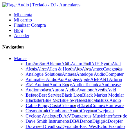
Mi cuenta
Mi carrito
Finalizar Compra
Blog
Acceder
Navigation
Marcas
1
m
2
m
3
m
A
bleton
ACL
Adam Hall
AJH Synth
Akai
Alesis
Alice
Allen & Heath
Alto
Alva
Amtec
Categorías
Analogue Solutions
Antares
Antelope Audio
Computer
Antimatter Audio
Api
Apogee
Apple
ARP
ART
Arturia
ATC
Audient
Audio Envy
Audio Technica
Audioease
Audiomodern
Aurora Audio
Avantone
Avedis
Avid
B
efaco
Best Service
Black Lion
Black Market Modular
Blackstar
Blue Mic
Blue Sky
Boss
Buchla
Buzz Audio
C
able Puppy
Casio
Celemony
Clavia
Connex
Hardware
Cosmotronic
Cranborne Audio
Crypton
Cwejman
Cyclone Analogic
D
.A.V
Dangerous Music
Interfaces de
Dave Smith Instruments
DBX
Denon
Digigrid
Doepfer
Drawmer
Dreadbox
Dynaudio
E
ast West
Echo Fix
audio