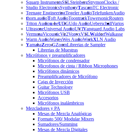
Squarp Instruments
SSL
Steinberg
Strymon
Clocks /
Studio Electronics
Synthogy
T
ascam
TC Electronic
Teenage Engineering
Tegeler Audio
Telefunken
Audio
t
horn.audio
T
oft Audio
Toontrack
Towersonic
Routers
Triton Audio
u
-he
U
DG
Udo Audio
Ueberschall
Varios
Ultrasone
Universal Audio
UVI
V
anguard Audio Labs
Vermona
Vicoustic
Vir2
Vonyx
VSL
W
aldorf
Walkasse
Warm Audio
Waves
Wes Audio
Work
X
LN Audio
Y
amaha
Z
ero-G
Zoom
Librerias de Sampler
Librerias de Muestras
Micrófonos y preamplificadores
Micrófonos de condensador
Microfonos de cinta / Ribbon Microphones
Micrófonos dinámicos
Preamplificadores de Micrófono
Cajas de Inyección
Guitar Technology
Micrófonos USB
Accesorios
Micrófonos inalámbricos
Mezcladores y PA
Mesas de Mezcla Analógicas
Formato 500/ Modular Mixers
Sumadores/Summing
Mesas de Mezcla Digitales