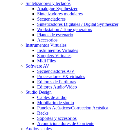
Sintetizadores y teclados
Analogue Synthesizer
Sintetizadores modulares
Secuenciadores
Sintetizadores Digitales / Digital Synthesizer
Workstation / Tone generators
Pianos de escenario
Accesorios
Instrumentos Virtuales
Instrumentos Virtuales
Samplers Virtuales
Midi Files
Software AV
Secuenciadores A/V
Procesadores FX virtuales
Editores de Partituras
Editores Audio/Video
Studio Design
Cables de audio
Mobiliario de studio
Paneles Acústicos/Correccion Acústica
Racks
Soportes y accesorios
Acondicionadores de Corriente
Audiovisuales