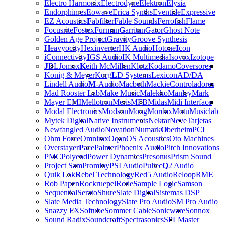
Electro Harmonix
Electrodyne
Elektron
Elysia
Endorphin.es
Eowave
Erica Synths
Eventide
Expressive
EZ Acoustics
F
abfilter
Fable Sounds
Ferrofish
Flame
Focusrite
Fostex
Furman
G
arritan
Gator
Ghost Note
Golden Age Project
Gravity
Groove Synthesis
H
eavyocity
Hexinverter
HK Audio
Hotone
I
con
i
Connectivity
I
GS Audio
IK Multimedia
Isovox
Izotope
J
BL
Jomox
K
eith McMillen
Klotz
Kodamo
Coversores
Konig & Meyer
Korg
L
D Systems
Lexicon
AD/DA
Lindell Audio
M
-Audio
Macbeth
Mackie
Controladores
Mad Rooster Lab
Make Music
Malekko
Manley
Mark
Mayer EMI
Mellotron
Meris
MFB
Midas
Midi Interface
Modal Electronics
Modson
Moog
Mordax
Motu
Musiclab
Mytek Digital
N
ative Instruments
Nektar
Neve
Tarjetas
Newfangled Audio
Novation
Numark
O
berheim
PCI
Ohm Force
Omnirax
Oqan
OS Acoustics
Oto Machines
Overstayer
P
ace
Palmer
Phoenix Audio
Pitch Innovations
PMC
Polyend
Power Dynamics
Presonus
Prism Sound
Project Sam
Prominy
PSI Audio
Pultec
Q
2 Audio
Quik Lok
R
ebel Technology
Red5 Audio
Reloop
RME
Rob Papen
Rockruepel
Rode
S
ample Logic
Samson
Sequential
Serato
Shure
Slate Digital
Sistemas DSP
Slate Media Technology
Slate Pro Audio
SM Pro Audio
Snazzy FX
Softube
Sommer Cable
Sonicware
Sonnox
Sound Radix
Soundcraft
Spectrasonics
SPL
Master