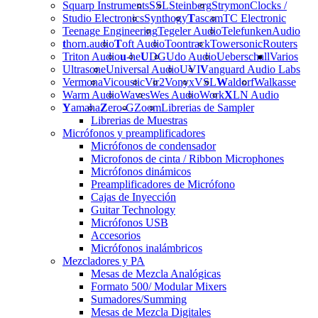
Squarp Instruments
SSL
Steinberg
Strymon
Clocks /
Studio Electronics
Synthogy
T
ascam
TC Electronic
Teenage Engineering
Tegeler Audio
Telefunken
Audio
t
horn.audio
T
oft Audio
Toontrack
Towersonic
Routers
Triton Audio
u
-he
U
DG
Udo Audio
Ueberschall
Varios
Ultrasone
Universal Audio
UVI
V
anguard Audio Labs
Vermona
Vicoustic
Vir2
Vonyx
VSL
W
aldorf
Walkasse
Warm Audio
Waves
Wes Audio
Work
X
LN Audio
Y
amaha
Z
ero-G
Zoom
Librerias de Sampler
Librerias de Muestras
Micrófonos y preamplificadores
Micrófonos de condensador
Microfonos de cinta / Ribbon Microphones
Micrófonos dinámicos
Preamplificadores de Micrófono
Cajas de Inyección
Guitar Technology
Micrófonos USB
Accesorios
Micrófonos inalámbricos
Mezcladores y PA
Mesas de Mezcla Analógicas
Formato 500/ Modular Mixers
Sumadores/Summing
Mesas de Mezcla Digitales