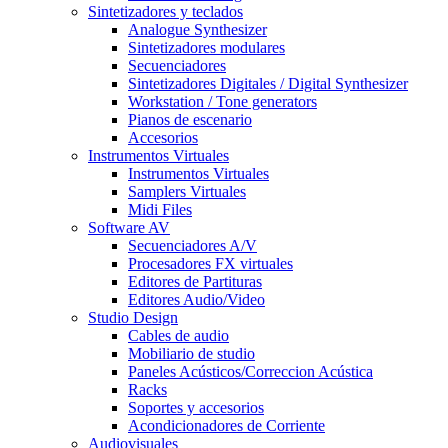
Sintetizadores y teclados
Analogue Synthesizer
Sintetizadores modulares
Secuenciadores
Sintetizadores Digitales / Digital Synthesizer
Workstation / Tone generators
Pianos de escenario
Accesorios
Instrumentos Virtuales
Instrumentos Virtuales
Samplers Virtuales
Midi Files
Software AV
Secuenciadores A/V
Procesadores FX virtuales
Editores de Partituras
Editores Audio/Video
Studio Design
Cables de audio
Mobiliario de studio
Paneles Acústicos/Correccion Acústica
Racks
Soportes y accesorios
Acondicionadores de Corriente
Audiovisuales