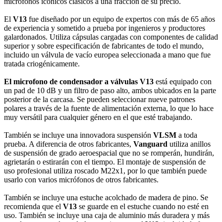
micrófonos icónicos clásicos a una fracción de su precio.
El
V13
fue diseñado por un equipo de expertos con más de 65 años
de experiencia y sometido a prueba por ingenieros y productores
galardonados. Utiliza cápsulas cargadas con componentes de calidad
superior y sobre especificación de fabricantes de todo el mundo,
incluido un válvula de vacío europea seleccionada a mano que fue
tratada criogénicamente.
El microfono de condensador a válvulas
V13
está equipado con
un pad de 10 dB y un filtro de paso alto, ambos ubicados en la parte
posterior de la carcasa. Se pueden seleccionar nueve patrones
polares a través de la fuente de alimentación externa, lo que lo hace
muy versátil para cualquier género en el que esté trabajando.
También se incluye una innovadora suspensión
VLSM
a toda
prueba. A diferencia de otros fabricantes,
Vanguard
utiliza anillos
de suspensión de grado aeroespacial que no se romperán, hundirán,
agrietarán o estirarán con el tiempo. El montaje de suspensión de
uso profesional utiliza roscado M22x1, por lo que también puede
usarlo con varios micrófonos de otros fabricantes.
También se incluye una estuche acolchado de madera de pino. Se
recomienda que el
V13
se guarde en el estuche cuando no esté en
uso. También se incluye una caja de aluminio más duradera y más