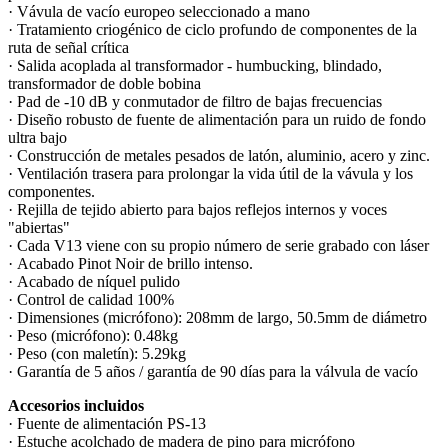
· Vávula de vacío europeo seleccionado a mano
· Tratamiento criogénico de ciclo profundo de componentes de la
ruta de señal crítica
· Salida acoplada al transformador - humbucking, blindado,
transformador de doble bobina
· Pad de -10 dB y conmutador de filtro de bajas frecuencias
· Diseño robusto de fuente de alimentación para un ruido de fondo
ultra bajo
· Construcción de metales pesados de latón, aluminio, acero y zinc.
· Ventilación trasera para prolongar la vida útil de la vávula y los
componentes.
· Rejilla de tejido abierto para bajos reflejos internos y voces
"abiertas"
· Cada V13 viene con su propio número de serie grabado con láser
· Acabado Pinot Noir de brillo intenso.
· Acabado de níquel pulido
· Control de calidad 100%
· Dimensiones (micrófono): 208mm de largo, 50.5mm de diámetro
· Peso (micrófono): 0.48kg
· Peso (con maletín): 5.29kg
· Garantía de 5 años / garantía de 90 días para la válvula de vacío
Accesorios incluidos
· Fuente de alimentación PS-13
· Estuche acolchado de madera de pino para micrófono