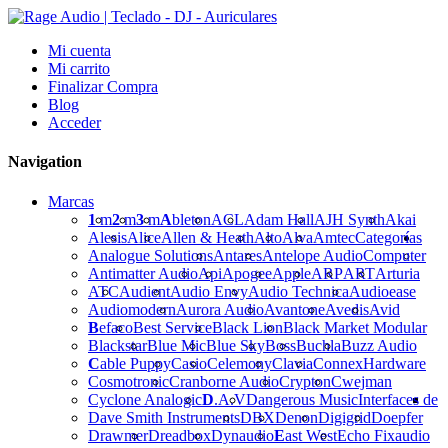
Mi cuenta
Mi carrito
Finalizar Compra
Blog
Acceder
Navigation
Marcas
1
m
2
m
3
m
A
bleton
ACL
Adam Hall
AJH Synth
Akai
Alesis
Alice
Allen & Heath
Alto
Alva
Amtec
Categorías
Analogue Solutions
Antares
Antelope Audio
Computer
Antimatter Audio
Api
Apogee
Apple
ARP
ART
Arturia
ATC
Audient
Audio Envy
Audio Technica
Audioease
Audiomodern
Aurora Audio
Avantone
Avedis
Avid
B
efaco
Best Service
Black Lion
Black Market Modular
Blackstar
Blue Mic
Blue Sky
Boss
Buchla
Buzz Audio
C
able Puppy
Casio
Celemony
Clavia
Connex
Hardware
Cosmotronic
Cranborne Audio
Crypton
Cwejman
Cyclone Analogic
D
.A.V
Dangerous Music
Interfaces de
Dave Smith Instruments
DBX
Denon
Digigrid
Doepfer
Drawmer
Dreadbox
Dynaudio
E
ast West
Echo Fix
audio