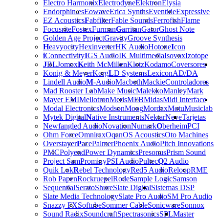
Electro Harmonix
Electrodyne
Elektron
Elysia
Endorphin.es
Eowave
Erica Synths
Eventide
Expressive
EZ Acoustics
F
abfilter
Fable Sounds
Ferrofish
Flame
Focusrite
Fostex
Furman
G
arritan
Gator
Ghost Note
Golden Age Project
Gravity
Groove Synthesis
H
eavyocity
Hexinverter
HK Audio
Hotone
I
con
i
Connectivity
I
GS Audio
IK Multimedia
Isovox
Izotope
J
BL
Jomox
K
eith McMillen
Klotz
Kodamo
Coversores
Konig & Meyer
Korg
L
D Systems
Lexicon
AD/DA
Lindell Audio
M
-Audio
Macbeth
Mackie
Controladores
Mad Rooster Lab
Make Music
Malekko
Manley
Mark
Mayer EMI
Mellotron
Meris
MFB
Midas
Midi Interface
Modal Electronics
Modson
Moog
Mordax
Motu
Musiclab
Mytek Digital
N
ative Instruments
Nektar
Neve
Tarjetas
Newfangled Audio
Novation
Numark
O
berheim
PCI
Ohm Force
Omnirax
Oqan
OS Acoustics
Oto Machines
Overstayer
P
ace
Palmer
Phoenix Audio
Pitch Innovations
PMC
Polyend
Power Dynamics
Presonus
Prism Sound
Project Sam
Prominy
PSI Audio
Pultec
Q
2 Audio
Quik Lok
R
ebel Technology
Red5 Audio
Reloop
RME
Rob Papen
Rockruepel
Rode
S
ample Logic
Samson
Sequential
Serato
Shure
Slate Digital
Sistemas DSP
Slate Media Technology
Slate Pro Audio
SM Pro Audio
Snazzy FX
Softube
Sommer Cable
Sonicware
Sonnox
Sound Radix
Soundcraft
Spectrasonics
SPL
Master