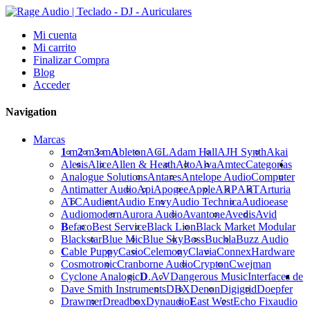
Mi cuenta
Mi carrito
Finalizar Compra
Blog
Acceder
Navigation
Marcas
1
m
2
m
3
m
A
bleton
ACL
Adam Hall
AJH Synth
Akai
Alesis
Alice
Allen & Heath
Alto
Alva
Amtec
Categorías
Analogue Solutions
Antares
Antelope Audio
Computer
Antimatter Audio
Api
Apogee
Apple
ARP
ART
Arturia
ATC
Audient
Audio Envy
Audio Technica
Audioease
Audiomodern
Aurora Audio
Avantone
Avedis
Avid
B
efaco
Best Service
Black Lion
Black Market Modular
Blackstar
Blue Mic
Blue Sky
Boss
Buchla
Buzz Audio
C
able Puppy
Casio
Celemony
Clavia
Connex
Hardware
Cosmotronic
Cranborne Audio
Crypton
Cwejman
Cyclone Analogic
D
.A.V
Dangerous Music
Interfaces de
Dave Smith Instruments
DBX
Denon
Digigrid
Doepfer
Drawmer
Dreadbox
Dynaudio
E
ast West
Echo Fix
audio