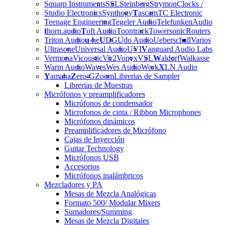
Squarp Instruments
SSL
Steinberg
Strymon
Clocks /
Studio Electronics
Synthogy
T
ascam
TC Electronic
Teenage Engineering
Tegeler Audio
Telefunken
Audio
t
horn.audio
T
oft Audio
Toontrack
Towersonic
Routers
Triton Audio
u
-he
U
DG
Udo Audio
Ueberschall
Varios
Ultrasone
Universal Audio
UVI
V
anguard Audio Labs
Vermona
Vicoustic
Vir2
Vonyx
VSL
W
aldorf
Walkasse
Warm Audio
Waves
Wes Audio
Work
X
LN Audio
Y
amaha
Z
ero-G
Zoom
Librerias de Sampler
Librerias de Muestras
Micrófonos y preamplificadores
Micrófonos de condensador
Microfonos de cinta / Ribbon Microphones
Micrófonos dinámicos
Preamplificadores de Micrófono
Cajas de Inyección
Guitar Technology
Micrófonos USB
Accesorios
Micrófonos inalámbricos
Mezcladores y PA
Mesas de Mezcla Analógicas
Formato 500/ Modular Mixers
Sumadores/Summing
Mesas de Mezcla Digitales