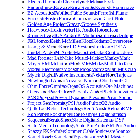
Electro Harmonix
Electrodyne
Elektron
Elysia
Endorphin.es
Eowave
Erica Synths
Eventide
Expressive
EZ Acoustics
F
abfilter
Fable Sounds
Ferrofish
Flame
Focusrite
Fostex
Furman
G
arritan
Gator
Ghost Note
Golden Age Project
Gravity
Groove Synthesis
H
eavyocity
Hexinverter
HK Audio
Hotone
I
con
i
Connectivity
I
GS Audio
IK Multimedia
Isovox
Izotope
J
BL
Jomox
K
eith McMillen
Klotz
Kodamo
Coversores
Konig & Meyer
Korg
L
D Systems
Lexicon
AD/DA
Lindell Audio
M
-Audio
Macbeth
Mackie
Controladores
Mad Rooster Lab
Make Music
Malekko
Manley
Mark
Mayer EMI
Mellotron
Meris
MFB
Midas
Midi Interface
Modal Electronics
Modson
Moog
Mordax
Motu
Musiclab
Mytek Digital
N
ative Instruments
Nektar
Neve
Tarjetas
Newfangled Audio
Novation
Numark
O
berheim
PCI
Ohm Force
Omnirax
Oqan
OS Acoustics
Oto Machines
Overstayer
P
ace
Palmer
Phoenix Audio
Pitch Innovations
PMC
Polyend
Power Dynamics
Presonus
Prism Sound
Project Sam
Prominy
PSI Audio
Pultec
Q
2 Audio
Quik Lok
R
ebel Technology
Red5 Audio
Reloop
RME
Rob Papen
Rockruepel
Rode
S
ample Logic
Samson
Sequential
Serato
Shure
Slate Digital
Sistemas DSP
Slate Media Technology
Slate Pro Audio
SM Pro Audio
Snazzy FX
Softube
Sommer Cable
Sonicware
Sonnox
Sound Radix
Soundcraft
Spectrasonics
SPL
Master