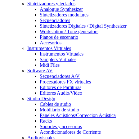
Sintetizadores y teclados
Analogue Synthesizer
Sintetizadores modulares
Secuenciadores
Sintetizadores Digitales / Digital Synthesizer
Workstation / Tone generators
Pianos de escenario
Accesorios
Instrumentos Virtuales
Instrumentos Virtuales
Samplers Virtuales
Midi Files
Software AV
Secuenciadores A/V
Procesadores FX virtuales
Editores de Partituras
Editores Audio/Video
Studio Design
Cables de audio
Mobiliario de studio
Paneles Acústicos/Correccion Acústica
Racks
Soportes y accesorios
Acondicionadores de Corriente
Audiovisuales