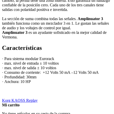
cambio, la perilla tiene una zona muerta. Esto garantiza un hallazgo
confiable de la posición cero. Cada uno de los tres canales tiene
salidas con polaridad positiva e invertida.
La sección de suma combina todas las señales.
Amplinuator 3
también funciona como un mezclador 3 en 1. Le gustan las señales
de audio y los voltajes de control por igual.
Amplinuator 3
es un ayudante sofisticado en la mejor calidad de
Vermona.
Características
· Para sistema modular Eurorack
· max. nivel de entrada ± 10 voltios
· max. nivel de salida ± 10 voltios
· Consumo de corriente: +12 Volts 50 mA –12 Volts 50 mA
· Profundidad: 30mm
· Anchura: 10 HP
Korg KAOSS Replay
Mi carrito
No tiene artículos en su cesta de la compra.