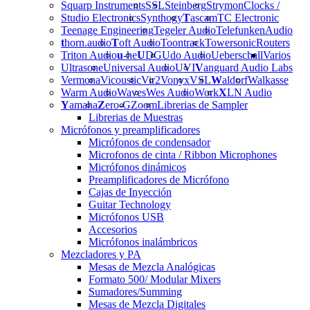
Squarp Instruments
SSL
Steinberg
Strymon
Clocks /
Studio Electronics
Synthogy
T
ascam
TC Electronic
Teenage Engineering
Tegeler Audio
Telefunken
Audio
t
horn.audio
T
oft Audio
Toontrack
Towersonic
Routers
Triton Audio
u
-he
U
DG
Udo Audio
Ueberschall
Varios
Ultrasone
Universal Audio
UVI
V
anguard Audio Labs
Vermona
Vicoustic
Vir2
Vonyx
VSL
W
aldorf
Walkasse
Warm Audio
Waves
Wes Audio
Work
X
LN Audio
Y
amaha
Z
ero-G
Zoom
Librerias de Sampler
Librerias de Muestras
Micrófonos y preamplificadores
Micrófonos de condensador
Microfonos de cinta / Ribbon Microphones
Micrófonos dinámicos
Preamplificadores de Micrófono
Cajas de Inyección
Guitar Technology
Micrófonos USB
Accesorios
Micrófonos inalámbricos
Mezcladores y PA
Mesas de Mezcla Analógicas
Formato 500/ Modular Mixers
Sumadores/Summing
Mesas de Mezcla Digitales