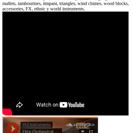
mallets, tambourines, timpani, triangles, wind chimes, wood blocks,
accessories, FX, ethnic y world instruments.