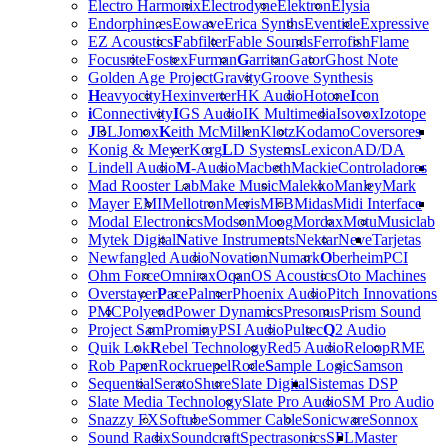
Electro Harmonix
Electrodyne
Elektron
Elysia
Endorphin.es
Eowave
Erica Synths
Eventide
Expressive
EZ Acoustics
F
abfilter
Fable Sounds
Ferrofish
Flame
Focusrite
Fostex
Furman
G
arritan
Gator
Ghost Note
Golden Age Project
Gravity
Groove Synthesis
H
eavyocity
Hexinverter
HK Audio
Hotone
I
con
i
Connectivity
I
GS Audio
IK Multimedia
Isovox
Izotope
J
BL
Jomox
K
eith McMillen
Klotz
Kodamo
Coversores
Konig & Meyer
Korg
L
D Systems
Lexicon
AD/DA
Lindell Audio
M
-Audio
Macbeth
Mackie
Controladores
Mad Rooster Lab
Make Music
Malekko
Manley
Mark
Mayer EMI
Mellotron
Meris
MFB
Midas
Midi Interface
Modal Electronics
Modson
Moog
Mordax
Motu
Musiclab
Mytek Digital
N
ative Instruments
Nektar
Neve
Tarjetas
Newfangled Audio
Novation
Numark
O
berheim
PCI
Ohm Force
Omnirax
Oqan
OS Acoustics
Oto Machines
Overstayer
P
ace
Palmer
Phoenix Audio
Pitch Innovations
PMC
Polyend
Power Dynamics
Presonus
Prism Sound
Project Sam
Prominy
PSI Audio
Pultec
Q
2 Audio
Quik Lok
R
ebel Technology
Red5 Audio
Reloop
RME
Rob Papen
Rockruepel
Rode
S
ample Logic
Samson
Sequential
Serato
Shure
Slate Digital
Sistemas DSP
Slate Media Technology
Slate Pro Audio
SM Pro Audio
Snazzy FX
Softube
Sommer Cable
Sonicware
Sonnox
Sound Radix
Soundcraft
Spectrasonics
SPL
Master