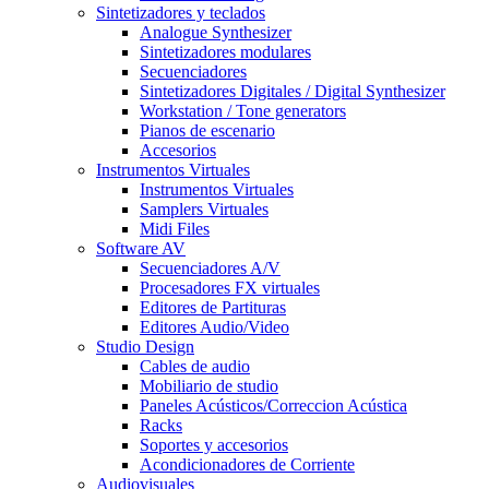
Sintetizadores y teclados
Analogue Synthesizer
Sintetizadores modulares
Secuenciadores
Sintetizadores Digitales / Digital Synthesizer
Workstation / Tone generators
Pianos de escenario
Accesorios
Instrumentos Virtuales
Instrumentos Virtuales
Samplers Virtuales
Midi Files
Software AV
Secuenciadores A/V
Procesadores FX virtuales
Editores de Partituras
Editores Audio/Video
Studio Design
Cables de audio
Mobiliario de studio
Paneles Acústicos/Correccion Acústica
Racks
Soportes y accesorios
Acondicionadores de Corriente
Audiovisuales