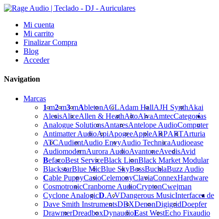
Mi cuenta
Mi carrito
Finalizar Compra
Blog
Acceder
Navigation
Marcas
1
m
2
m
3
m
A
bleton
ACL
Adam Hall
AJH Synth
Akai
Alesis
Alice
Allen & Heath
Alto
Alva
Amtec
Categorías
Analogue Solutions
Antares
Antelope Audio
Computer
Antimatter Audio
Api
Apogee
Apple
ARP
ART
Arturia
ATC
Audient
Audio Envy
Audio Technica
Audioease
Audiomodern
Aurora Audio
Avantone
Avedis
Avid
B
efaco
Best Service
Black Lion
Black Market Modular
Blackstar
Blue Mic
Blue Sky
Boss
Buchla
Buzz Audio
C
able Puppy
Casio
Celemony
Clavia
Connex
Hardware
Cosmotronic
Cranborne Audio
Crypton
Cwejman
Cyclone Analogic
D
.A.V
Dangerous Music
Interfaces de
Dave Smith Instruments
DBX
Denon
Digigrid
Doepfer
Drawmer
Dreadbox
Dynaudio
E
ast West
Echo Fix
audio