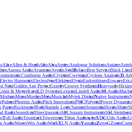
is
Alice
Allen & Heath
Alto
Alva
Amtec
Analogue Solutions
Antares
Antel
dern
Aurora Audio
Avantone
Avedis
Avid
B
efaco
Best Service
Black Lion
osmotronic
Cranborne Audio
Crypton
Cwejman
Cyclone Analogic
D
.A.
Electro Harmonix
Electrodyne
Elektron
Elysia
Endorphin.es
Eowave
Eric
st Note
Golden Age Project
Gravity
Groove Synthesis
H
eavyocity
Hexinv
onig & Meyer
Korg
L
D Systems
Lexicon
Lindell Audio
M
-Audio
Macbe
Modson
Moog
Mordax
Motu
Musiclab
Mytek Digital
N
ative Instruments
N
e
Palmer
Phoenix Audio
Pitch Innovations
PMC
Polyend
Power Dynamic
b Papen
Rockruepel
Rode
S
ample Logic
Samson
Sequential
Serato
Shure
Sl
nd Radix
Soundcraft
Spectrasonics
SPL
Squarp Instruments
SSL
Steinberg
io
T
oft Audio
Toontrack
Towersonic
Triton Audio
u
-he
U
DG
Udo Audio
Ue
m Audio
Waves
Wes Audio
Work
X
LN Audio
Y
amaha
Z
ero-G
Zoom
Comp