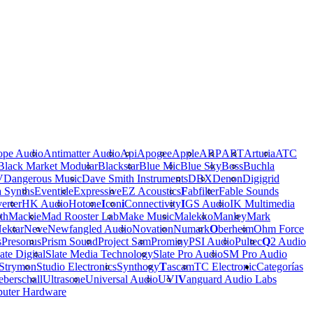
ope Audio
Antimatter Audio
Api
Apogee
Apple
ARP
ART
Arturia
ATC
Black Market Modular
Blackstar
Blue Mic
Blue Sky
Boss
Buchla
V
Dangerous Music
Dave Smith Instruments
DBX
Denon
Digigrid
a Synths
Eventide
Expressive
EZ Acoustics
F
abfilter
Fable Sounds
erter
HK Audio
Hotone
I
con
i
Connectivity
I
GS Audio
IK Multimedia
th
Mackie
Mad Rooster Lab
Make Music
Malekko
Manley
Mark
ektar
Neve
Newfangled Audio
Novation
Numark
O
berheim
Ohm Force
s
Presonus
Prism Sound
Project Sam
Prominy
PSI Audio
Pultec
Q
2 Audio
ate Digital
Slate Media Technology
Slate Pro Audio
SM Pro Audio
Strymon
Studio Electronics
Synthogy
T
ascam
TC Electronic
Categorías
berschall
Ultrasone
Universal Audio
UVI
V
anguard Audio Labs
uter Hardware