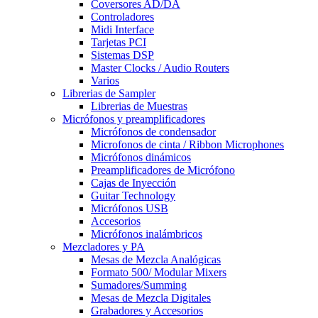
Coversores AD/DA
Controladores
Midi Interface
Tarjetas PCI
Sistemas DSP
Master Clocks / Audio Routers
Varios
Librerias de Sampler
Librerias de Muestras
Micrófonos y preamplificadores
Micrófonos de condensador
Microfonos de cinta / Ribbon Microphones
Micrófonos dinámicos
Preamplificadores de Micrófono
Cajas de Inyección
Guitar Technology
Micrófonos USB
Accesorios
Micrófonos inalámbricos
Mezcladores y PA
Mesas de Mezcla Analógicas
Formato 500/ Modular Mixers
Sumadores/Summing
Mesas de Mezcla Digitales
Grabadores y Accesorios