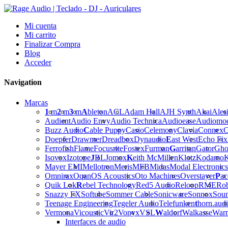
Mi cuenta
Mi carrito
Finalizar Compra
Blog
Acceder
Navigation
Marcas
1
m
2
m
3
m
A
bleton
ACL
Adam Hall
AJH Synth
Akai
Ales
Audient
Audio Envy
Audio Technica
Audioease
Audiomo
Buzz Audio
C
able Puppy
Casio
Celemony
Clavia
Connex
C
Doepfer
Drawmer
Dreadbox
Dynaudio
E
ast West
Echo Fix
Ferrofish
Flame
Focusrite
Fostex
Furman
G
arritan
Gator
Gho
Isovox
Izotope
J
BL
Jomox
K
eith McMillen
Klotz
Kodamo
K
Mayer EMI
Mellotron
Meris
MFB
Midas
Modal Electronics
Omnirax
Oqan
OS Acoustics
Oto Machines
Overstayer
P
ac
Quik Lok
R
ebel Technology
Red5 Audio
Reloop
RME
Ro
Snazzy FX
Softube
Sommer Cable
Sonicware
Sonnox
Sou
Teenage Engineering
Tegeler Audio
Telefunken
t
horn.aud
Vermona
Vicoustic
Vir2
Vonyx
VSL
W
aldorf
Walkasse
War
Interfaces de audio