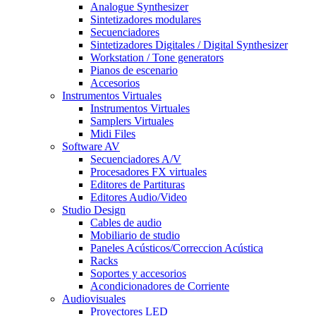
Analogue Synthesizer
Sintetizadores modulares
Secuenciadores
Sintetizadores Digitales / Digital Synthesizer
Workstation / Tone generators
Pianos de escenario
Accesorios
Instrumentos Virtuales
Instrumentos Virtuales
Samplers Virtuales
Midi Files
Software AV
Secuenciadores A/V
Procesadores FX virtuales
Editores de Partituras
Editores Audio/Video
Studio Design
Cables de audio
Mobiliario de studio
Paneles Acústicos/Correccion Acústica
Racks
Soportes y accesorios
Acondicionadores de Corriente
Audiovisuales
Proyectores LED