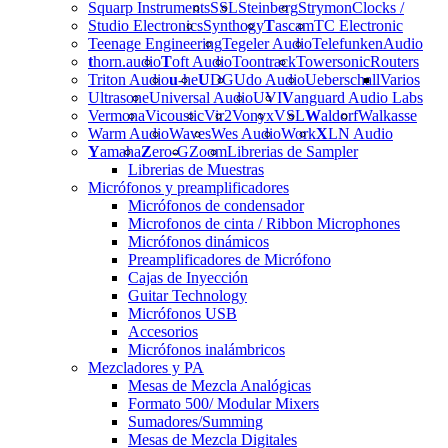
Squarp Instruments
SSL
Steinberg
Strymon
Clocks /
Studio Electronics
Synthogy
T
ascam
TC Electronic
Teenage Engineering
Tegeler Audio
Telefunken
Audio
t
horn.audio
T
oft Audio
Toontrack
Towersonic
Routers
Triton Audio
u
-he
U
DG
Udo Audio
Ueberschall
Varios
Ultrasone
Universal Audio
UVI
V
anguard Audio Labs
Vermona
Vicoustic
Vir2
Vonyx
VSL
W
aldorf
Walkasse
Warm Audio
Waves
Wes Audio
Work
X
LN Audio
Y
amaha
Z
ero-G
Zoom
Librerias de Sampler
Librerias de Muestras
Micrófonos y preamplificadores
Micrófonos de condensador
Microfonos de cinta / Ribbon Microphones
Micrófonos dinámicos
Preamplificadores de Micrófono
Cajas de Inyección
Guitar Technology
Micrófonos USB
Accesorios
Micrófonos inalámbricos
Mezcladores y PA
Mesas de Mezcla Analógicas
Formato 500/ Modular Mixers
Sumadores/Summing
Mesas de Mezcla Digitales