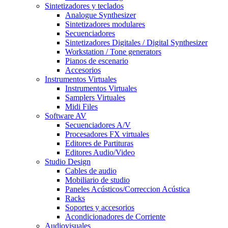
Sintetizadores y teclados
Analogue Synthesizer
Sintetizadores modulares
Secuenciadores
Sintetizadores Digitales / Digital Synthesizer
Workstation / Tone generators
Pianos de escenario
Accesorios
Instrumentos Virtuales
Instrumentos Virtuales
Samplers Virtuales
Midi Files
Software AV
Secuenciadores A/V
Procesadores FX virtuales
Editores de Partituras
Editores Audio/Video
Studio Design
Cables de audio
Mobiliario de studio
Paneles Acústicos/Correccion Acústica
Racks
Soportes y accesorios
Acondicionadores de Corriente
Audiovisuales