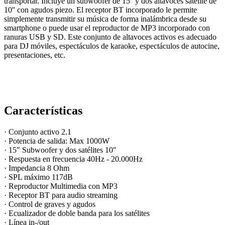
transportar. Incluye un subwoofer de 15'' y dos altavoces satélite de
10'' con agudos piezo. El receptor BT incorporado le permite
simplemente transmitir su música de forma inalámbrica desde su
smartphone o puede usar el reproductor de MP3 incorporado con
ranuras USB y SD. Este conjunto de altavoces activos es adecuado
para DJ móviles, espectáculos de karaoke, espectáculos de autocine,
presentaciones, etc.
Características
·
Conjunto activo 2.1
· Potencia de salida: Max 1000W
· 15″ Subwoofer y dos satélites 10″
· Respuesta en frecuencia 40Hz - 20.000Hz
· Impedancia 8 Ohm
· SPL máximo 117dB
· Reproductor Multimedia con MP3
· Receptor BT para audio streaming
· Control de graves y agudos
· Ecualizador de doble banda para los satélites
· Línea in-/out