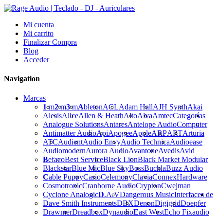
Mi cuenta
Mi carrito
Finalizar Compra
Blog
Acceder
Navigation
Marcas
1
m
2
m
3
m
A
bleton
ACL
Adam Hall
AJH Synth
Akai
Alesis
Alice
Allen & Heath
Alto
Alva
Amtec
Categorías
Analogue Solutions
Antares
Antelope Audio
Computer
Antimatter Audio
Api
Apogee
Apple
ARP
ART
Arturia
ATC
Audient
Audio Envy
Audio Technica
Audioease
Audiomodern
Aurora Audio
Avantone
Avedis
Avid
B
efaco
Best Service
Black Lion
Black Market Modular
Blackstar
Blue Mic
Blue Sky
Boss
Buchla
Buzz Audio
C
able Puppy
Casio
Celemony
Clavia
Connex
Hardware
Cosmotronic
Cranborne Audio
Crypton
Cwejman
Cyclone Analogic
D
.A.V
Dangerous Music
Interfaces de
Dave Smith Instruments
DBX
Denon
Digigrid
Doepfer
Drawmer
Dreadbox
Dynaudio
E
ast West
Echo Fix
audio