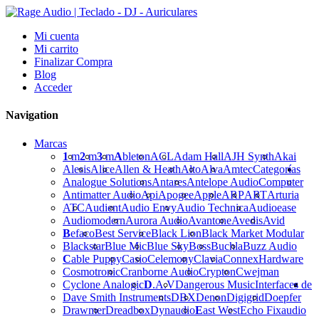
Mi cuenta
Mi carrito
Finalizar Compra
Blog
Acceder
Navigation
Marcas
1
m
2
m
3
m
A
bleton
ACL
Adam Hall
AJH Synth
Akai
Alesis
Alice
Allen & Heath
Alto
Alva
Amtec
Categorías
Analogue Solutions
Antares
Antelope Audio
Computer
Antimatter Audio
Api
Apogee
Apple
ARP
ART
Arturia
ATC
Audient
Audio Envy
Audio Technica
Audioease
Audiomodern
Aurora Audio
Avantone
Avedis
Avid
B
efaco
Best Service
Black Lion
Black Market Modular
Blackstar
Blue Mic
Blue Sky
Boss
Buchla
Buzz Audio
C
able Puppy
Casio
Celemony
Clavia
Connex
Hardware
Cosmotronic
Cranborne Audio
Crypton
Cwejman
Cyclone Analogic
D
.A.V
Dangerous Music
Interfaces de
Dave Smith Instruments
DBX
Denon
Digigrid
Doepfer
Drawmer
Dreadbox
Dynaudio
E
ast West
Echo Fix
audio