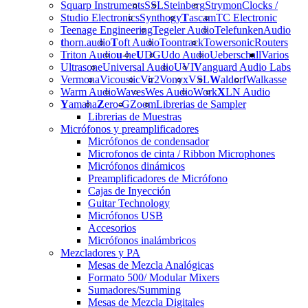
Squarp Instruments
SSL
Steinberg
Strymon
Clocks /
Studio Electronics
Synthogy
T
ascam
TC Electronic
Teenage Engineering
Tegeler Audio
Telefunken
Audio
t
horn.audio
T
oft Audio
Toontrack
Towersonic
Routers
Triton Audio
u
-he
U
DG
Udo Audio
Ueberschall
Varios
Ultrasone
Universal Audio
UVI
V
anguard Audio Labs
Vermona
Vicoustic
Vir2
Vonyx
VSL
W
aldorf
Walkasse
Warm Audio
Waves
Wes Audio
Work
X
LN Audio
Y
amaha
Z
ero-G
Zoom
Librerias de Sampler
Librerias de Muestras
Micrófonos y preamplificadores
Micrófonos de condensador
Microfonos de cinta / Ribbon Microphones
Micrófonos dinámicos
Preamplificadores de Micrófono
Cajas de Inyección
Guitar Technology
Micrófonos USB
Accesorios
Micrófonos inalámbricos
Mezcladores y PA
Mesas de Mezcla Analógicas
Formato 500/ Modular Mixers
Sumadores/Summing
Mesas de Mezcla Digitales