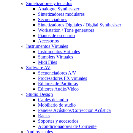
Sintetizadores y teclados
Analogue Synthesizer
Sintetizadores modulares
Secuenciadores
Sintetizadores Digitales / Digital Synthesizer
Workstation / Tone generators
Pianos de escenario
Accesorios
Instrumentos Virtuales
Instrumentos Virtuales
Samplers Virtuales
Midi Files
Software AV
Secuenciadores A/V
Procesadores FX virtuales
Editores de Partituras
Editores Audio/Video
Studio Design
Cables de audio
Mobiliario de studio
Paneles Acústicos/Correccion Acústica
Racks
Soportes y accesorios
Acondicionadores de Corriente
Audiovisuales