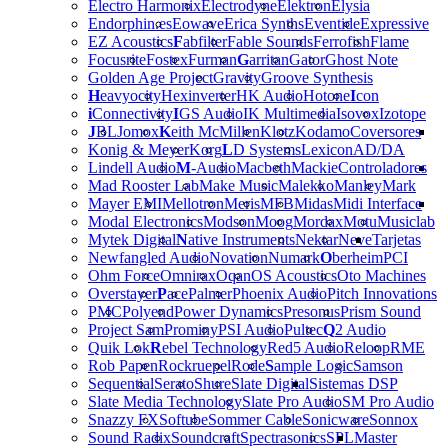
Electro Harmonix
Electrodyne
Elektron
Elysia
Endorphin.es
Eowave
Erica Synths
Eventide
Expressive
EZ Acoustics
F
abfilter
Fable Sounds
Ferrofish
Flame
Focusrite
Fostex
Furman
G
arritan
Gator
Ghost Note
Golden Age Project
Gravity
Groove Synthesis
H
eavyocity
Hexinverter
HK Audio
Hotone
I
con
i
Connectivity
I
GS Audio
IK Multimedia
Isovox
Izotope
J
BL
Jomox
K
eith McMillen
Klotz
Kodamo
Coversores
Konig & Meyer
Korg
L
D Systems
Lexicon
AD/DA
Lindell Audio
M
-Audio
Macbeth
Mackie
Controladores
Mad Rooster Lab
Make Music
Malekko
Manley
Mark
Mayer EMI
Mellotron
Meris
MFB
Midas
Midi Interface
Modal Electronics
Modson
Moog
Mordax
Motu
Musiclab
Mytek Digital
N
ative Instruments
Nektar
Neve
Tarjetas
Newfangled Audio
Novation
Numark
O
berheim
PCI
Ohm Force
Omnirax
Oqan
OS Acoustics
Oto Machines
Overstayer
P
ace
Palmer
Phoenix Audio
Pitch Innovations
PMC
Polyend
Power Dynamics
Presonus
Prism Sound
Project Sam
Prominy
PSI Audio
Pultec
Q
2 Audio
Quik Lok
R
ebel Technology
Red5 Audio
Reloop
RME
Rob Papen
Rockruepel
Rode
S
ample Logic
Samson
Sequential
Serato
Shure
Slate Digital
Sistemas DSP
Slate Media Technology
Slate Pro Audio
SM Pro Audio
Snazzy FX
Softube
Sommer Cable
Sonicware
Sonnox
Sound Radix
Soundcraft
Spectrasonics
SPL
Master