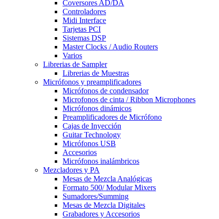
Coversores AD/DA
Controladores
Midi Interface
Tarjetas PCI
Sistemas DSP
Master Clocks / Audio Routers
Varios
Librerias de Sampler
Librerias de Muestras
Micrófonos y preamplificadores
Micrófonos de condensador
Microfonos de cinta / Ribbon Microphones
Micrófonos dinámicos
Preamplificadores de Micrófono
Cajas de Inyección
Guitar Technology
Micrófonos USB
Accesorios
Micrófonos inalámbricos
Mezcladores y PA
Mesas de Mezcla Analógicas
Formato 500/ Modular Mixers
Sumadores/Summing
Mesas de Mezcla Digitales
Grabadores y Accesorios