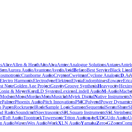
is
Alice
Allen & Heath
Alto
Alva
Amtec
Analogue Solutions
Antares
Antel
dern
Aurora Audio
Avantone
Avedis
Avid
B
efaco
Best Service
Black Lion
osmotronic
Cranborne Audio
Crypton
Cwejman
Cyclone Analogic
D
.A.
Electro Harmonix
Electrodyne
Elektron
Elysia
Endorphin.es
Eowave
Eric
st Note
Golden Age Project
Gravity
Groove Synthesis
H
eavyocity
Hexinv
onig & Meyer
Korg
L
D Systems
Lexicon
Lindell Audio
M
-Audio
Macbe
Modson
Moog
Mordax
Motu
Musiclab
Mytek Digital
N
ative Instruments
N
e
Palmer
Phoenix Audio
Pitch Innovations
PMC
Polyend
Power Dynamic
b Papen
Rockruepel
Rode
S
ample Logic
Samson
Sequential
Serato
Shure
Sl
nd Radix
Soundcraft
Spectrasonics
SPL
Squarp Instruments
SSL
Steinberg
io
T
oft Audio
Toontrack
Towersonic
Triton Audio
u
-he
U
DG
Udo Audio
Ue
m Audio
Waves
Wes Audio
Work
X
LN Audio
Y
amaha
Z
ero-G
Zoom
Comp