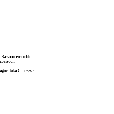
e, Bassoon ensemble
trabassoon
 Wagner tuba Cimbasso