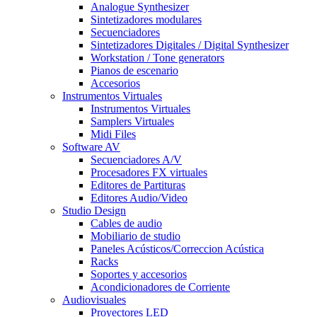
Analogue Synthesizer
Sintetizadores modulares
Secuenciadores
Sintetizadores Digitales / Digital Synthesizer
Workstation / Tone generators
Pianos de escenario
Accesorios
Instrumentos Virtuales
Instrumentos Virtuales
Samplers Virtuales
Midi Files
Software AV
Secuenciadores A/V
Procesadores FX virtuales
Editores de Partituras
Editores Audio/Video
Studio Design
Cables de audio
Mobiliario de studio
Paneles Acústicos/Correccion Acústica
Racks
Soportes y accesorios
Acondicionadores de Corriente
Audiovisuales
Proyectores LED