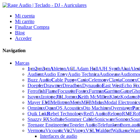
Mi cuenta
Mi carrito
Finalizar Compra
Blog
Acceder
Navigation
Marcas
1
m
2
m
3
m
A
bleton
ACL
Adam Hall
AJH Synth
Akai
Ales
Audient
Audio Envy
Audio Technica
Audioease
Audiomo
Buzz Audio
C
able Puppy
Casio
Celemony
Clavia
Connex
C
Doepfer
Drawmer
Dreadbox
Dynaudio
E
ast West
Echo Fix
Ferrofish
Flame
Focusrite
Fostex
Furman
G
arritan
Gator
Gho
Isovox
Izotope
J
BL
Jomox
K
eith McMillen
Klotz
Kodamo
K
Mayer EMI
Mellotron
Meris
MFB
Midas
Modal Electronics
Omnirax
Oqan
OS Acoustics
Oto Machines
Overstayer
P
ac
Quik Lok
R
ebel Technology
Red5 Audio
Reloop
RME
Ro
Snazzy FX
Softube
Sommer Cable
Sonicware
Sonnox
Sou
Teenage Engineering
Tegeler Audio
Telefunken
t
horn.aud
Vermona
Vicoustic
Vir2
Vonyx
VSL
W
aldorf
Walkasse
War
Interfaces de audio