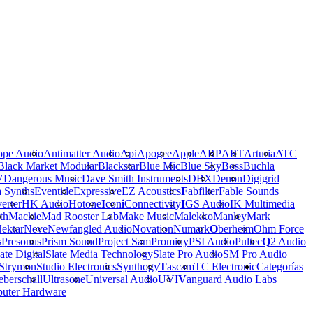
ope Audio
Antimatter Audio
Api
Apogee
Apple
ARP
ART
Arturia
ATC
Black Market Modular
Blackstar
Blue Mic
Blue Sky
Boss
Buchla
V
Dangerous Music
Dave Smith Instruments
DBX
Denon
Digigrid
a Synths
Eventide
Expressive
EZ Acoustics
F
abfilter
Fable Sounds
erter
HK Audio
Hotone
I
con
i
Connectivity
I
GS Audio
IK Multimedia
th
Mackie
Mad Rooster Lab
Make Music
Malekko
Manley
Mark
ektar
Neve
Newfangled Audio
Novation
Numark
O
berheim
Ohm Force
s
Presonus
Prism Sound
Project Sam
Prominy
PSI Audio
Pultec
Q
2 Audio
ate Digital
Slate Media Technology
Slate Pro Audio
SM Pro Audio
Strymon
Studio Electronics
Synthogy
T
ascam
TC Electronic
Categorías
berschall
Ultrasone
Universal Audio
UVI
V
anguard Audio Labs
uter Hardware