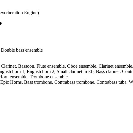
everberation Engine)
XP
, Double bass ensemble
, Clarinet, Bassoon, Flute ensemble, Oboe ensemble, Clarinet ensembl
nglish horn 1, English horn 2, Small clarinet in Eb, Bass clarinet, Con
 ,Horn ensemble, Trombone ensemble
ble/Epic Horns, Bass trombone, Contrabass trombone, Contrabass tuba,