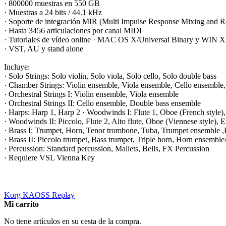
· 800000 muestras en 550 GB
· Muestras a 24 bits / 44.1 kHz
· Soporte de integración MIR (Multi Impulse Response Mixing and R
· Hasta 3456 articulaciones por canal MIDI
· Tutoriales de vídeo online · MAC OS X/Universal Binary y WIN 
· VST, AU y stand alone
Incluye:
· Solo Strings: Solo violin, Solo viola, Solo cello, Solo double bass
· Chamber Strings: Violin ensemble, Viola ensemble, Cello ensemble
· Orchestral Strings I: Violin ensemble, Viola ensemble
· Orchestral Strings II: Cello ensemble, Double bass ensemble
· Harps: Harp 1, Harp 2 · Woodwinds I: Flute 1, Oboe (French style)
· Woodwinds II: Piccolo, Flute 2, Alto flute, Oboe (Viennese style), E
· Brass I: Trumpet, Horn, Tenor trombone, Tuba, Trumpet ensemble
· Brass II: Piccolo trumpet, Bass trumpet, Triple horn, Horn ensem
· Percussion: Standard percussion, Mallets, Bells, FX Percussion
· Requiere VSL Vienna Key
Korg KAOSS Replay
Mi carrito
No tiene artículos en su cesta de la compra.