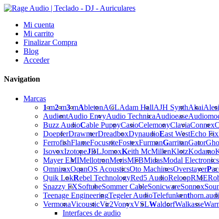
Mi cuenta
Mi carrito
Finalizar Compra
Blog
Acceder
Navigation
Marcas
1
m
2
m
3
m
A
bleton
ACL
Adam Hall
AJH Synth
Akai
Ales
Audient
Audio Envy
Audio Technica
Audioease
Audiomo
Buzz Audio
C
able Puppy
Casio
Celemony
Clavia
Connex
C
Doepfer
Drawmer
Dreadbox
Dynaudio
E
ast West
Echo Fix
Ferrofish
Flame
Focusrite
Fostex
Furman
G
arritan
Gator
Gho
Isovox
Izotope
J
BL
Jomox
K
eith McMillen
Klotz
Kodamo
K
Mayer EMI
Mellotron
Meris
MFB
Midas
Modal Electronics
Omnirax
Oqan
OS Acoustics
Oto Machines
Overstayer
P
ac
Quik Lok
R
ebel Technology
Red5 Audio
Reloop
RME
Ro
Snazzy FX
Softube
Sommer Cable
Sonicware
Sonnox
Sou
Teenage Engineering
Tegeler Audio
Telefunken
t
horn.aud
Vermona
Vicoustic
Vir2
Vonyx
VSL
W
aldorf
Walkasse
War
Interfaces de audio