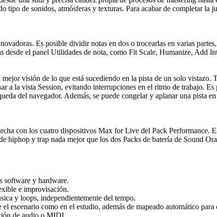
odo tipo de sonidos, atmósferas y texturas. Para acabar de completar la j
novadoras. Es posible dividir notas en dos o trocearlas en varias partes
s desde el panel Utilidades de nota, como Fit Scale, Humanize, Add In
na mejor visión de lo que está sucediendo en la pista de un solo vistazo.
r a la vista Session, evitando interrupciones en el ritmo de trabajo. E
squeda del navegador. Además, se puede congelar y aplanar una pista en 
archa con los cuatro dispositivos Max for Live del Pack Performance. 
s de hiphop y trap nada mejor que los dos Packs de batería de Sound Ora
os software y hardware.
exible e improvisación.
sica y loops, independientemente del tempo.
re el escenario como en el estudio, además de mapeado automático para
ción de audio o MIDI.