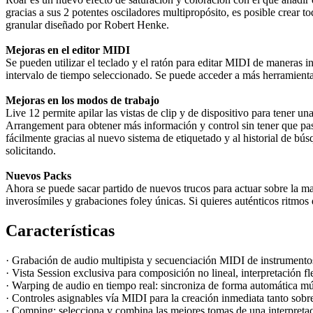
gracias a sus 2 potentes osciladores multipropósito, es posible crear t
granular diseñado por Robert Henke.
Mejoras en el editor MIDI
Se pueden utilizar el teclado y el ratón para editar MIDI de maneras in
intervalo de tiempo seleccionado. Se puede acceder a más herramienta
Mejoras en los modos de trabajo
Live 12 permite apilar las vistas de clip y de dispositivo para tener u
Arrangement para obtener más información y control sin tener que pasa
fácilmente gracias al nuevo sistema de etiquetado y al historial de bú
solicitando.
Nuevos Packs
Ahora se puede sacar partido de nuevos trucos para actuar sobre la m
inverosímiles y grabaciones foley únicas. Si quieres auténticos ritmo
Características
·
Grabación de audio multipista y secuenciación MIDI de instrument
·
Vista Session exclusiva para composición no lineal, interpretación fl
·
Warping de audio en tiempo real: sincroniza de forma automática mú
·
Controles asignables vía MIDI para la creación inmediata tanto sob
·
Comping: selecciona y combina las mejores tomas de una interpreta