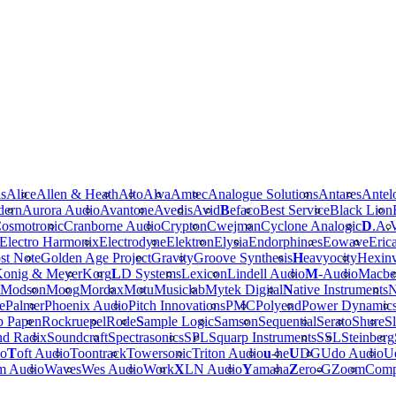
is
Alice
Allen & Heath
Alto
Alva
Amtec
Analogue Solutions
Antares
Antel
dern
Aurora Audio
Avantone
Avedis
Avid
B
efaco
Best Service
Black Lion
osmotronic
Cranborne Audio
Crypton
Cwejman
Cyclone Analogic
D
.A.
Electro Harmonix
Electrodyne
Elektron
Elysia
Endorphin.es
Eowave
Eric
st Note
Golden Age Project
Gravity
Groove Synthesis
H
eavyocity
Hexinv
onig & Meyer
Korg
L
D Systems
Lexicon
Lindell Audio
M
-Audio
Macbe
Modson
Moog
Mordax
Motu
Musiclab
Mytek Digital
N
ative Instruments
N
e
Palmer
Phoenix Audio
Pitch Innovations
PMC
Polyend
Power Dynamic
b Papen
Rockruepel
Rode
S
ample Logic
Samson
Sequential
Serato
Shure
Sl
nd Radix
Soundcraft
Spectrasonics
SPL
Squarp Instruments
SSL
Steinberg
io
T
oft Audio
Toontrack
Towersonic
Triton Audio
u
-he
U
DG
Udo Audio
Ue
m Audio
Waves
Wes Audio
Work
X
LN Audio
Y
amaha
Z
ero-G
Zoom
Comp