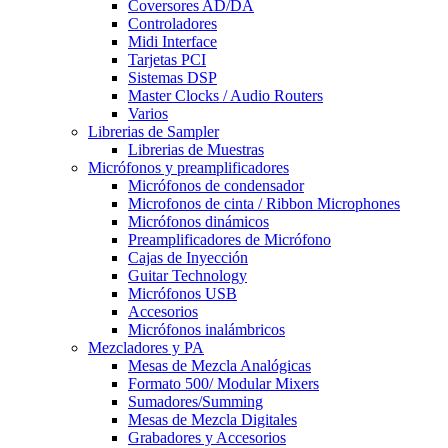
Coversores AD/DA
Controladores
Midi Interface
Tarjetas PCI
Sistemas DSP
Master Clocks / Audio Routers
Varios
Librerias de Sampler
Librerias de Muestras
Micrófonos y preamplificadores
Micrófonos de condensador
Microfonos de cinta / Ribbon Microphones
Micrófonos dinámicos
Preamplificadores de Micrófono
Cajas de Inyección
Guitar Technology
Micrófonos USB
Accesorios
Micrófonos inalámbricos
Mezcladores y PA
Mesas de Mezcla Analógicas
Formato 500/ Modular Mixers
Sumadores/Summing
Mesas de Mezcla Digitales
Grabadores y Accesorios