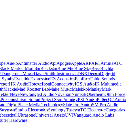
ope Audio
Antimatter Audio
Api
Apogee
Apple
ARP
ART
Arturia
ATC
Black Market Modular
Blackstar
Blue Mic
Blue Sky
Boss
Buchla
V
Dangerous Music
Dave Smith Instruments
DBX
Denon
Digigrid
a Synths
Eventide
Expressive
EZ Acoustics
F
abfilter
Fable Sounds
erter
HK Audio
Hotone
I
con
i
Connectivity
I
GS Audio
IK Multimedia
th
Mackie
Mad Rooster Lab
Make Music
Malekko
Manley
Mark
ektar
Neve
Newfangled Audio
Novation
Numark
O
berheim
Ohm Force
s
Presonus
Prism Sound
Project Sam
Prominy
PSI Audio
Pultec
Q
2 Audio
ate Digital
Slate Media Technology
Slate Pro Audio
SM Pro Audio
Strymon
Studio Electronics
Synthogy
T
ascam
TC Electronic
Categorías
berschall
Ultrasone
Universal Audio
UVI
V
anguard Audio Labs
uter Hardware