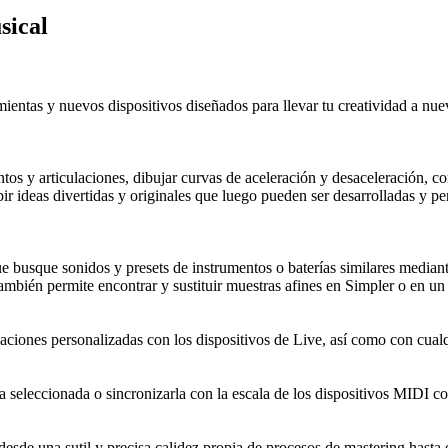
usical
entas y nuevos dispositivos diseñados para llevar tu creatividad a nue
 y articulaciones, dibujar curvas de aceleración y desaceleración, con
ideas divertidas y originales que luego pueden ser desarrolladas y per
 busque sonidos y presets de instrumentos o baterías similares mediant
 también permite encontrar y sustituir muestras afines en Simpler o en 
finaciones personalizadas con los dispositivos de Live, así como con cu
la seleccionada o sincronizarla con la escala de los dispositivos MIDI co
 desde una sutil y precisa calidez propia de procesos de mastering hast