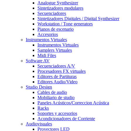
Analogue Synthesizer
Sintetizadores modulares
Secuenciadores
Sintetizadores Digitales / Digital Synthesizer
Workstation / Tone generators
Pianos de escenario
Accesorios
Instrumentos Virtuales
Instrumentos Virtuales
Samplers Virtuales
Midi Files
Software AV
Secuenciadores A/V
Procesadores FX virtuales
Editores de Partituras
Editores Audio/Video
Studio Design
Cables de audio
Mobiliario de studio
Paneles Acústicos/Correccion Acústica
Racks
Soportes y accesorios
Acondicionadores de Corriente
Audiovisuales
Proyectores LED