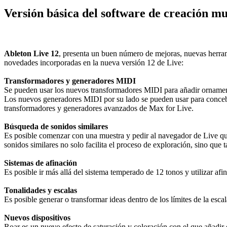
Versión básica del software de creación m
Ableton Live 12
, presenta un buen número de mejoras, nuevas herrami
novedades incorporadas en la nueva versión 12 de Live:
Transformadores y generadores MIDI
Se pueden usar los nuevos transformadores MIDI para añadir ornamentos
Los nuevos generadores MIDI por su lado se pueden usar para concebir 
transformadores y generadores avanzados de Max for Live.
Búsqueda de sonidos similares
Es posible comenzar con una muestra y pedir al navegador de Live que
sonidos similares no solo facilita el proceso de exploración, sino que
Sistemas de afinación
Es posible ir más allá del sistema temperado de 12 tonos y utilizar a
Tonalidades y escalas
Es posible generar o transformar ideas dentro de los límites de la esca
Nuevos dispositivos
Roar es un nuevo efecto de saturación y coloración con el que añadir