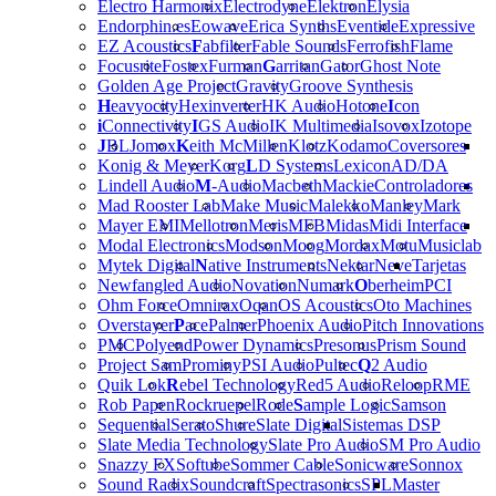
Electro Harmonix
Electrodyne
Elektron
Elysia
Endorphin.es
Eowave
Erica Synths
Eventide
Expressive
EZ Acoustics
F
abfilter
Fable Sounds
Ferrofish
Flame
Focusrite
Fostex
Furman
G
arritan
Gator
Ghost Note
Golden Age Project
Gravity
Groove Synthesis
H
eavyocity
Hexinverter
HK Audio
Hotone
I
con
i
Connectivity
I
GS Audio
IK Multimedia
Isovox
Izotope
J
BL
Jomox
K
eith McMillen
Klotz
Kodamo
Coversores
Konig & Meyer
Korg
L
D Systems
Lexicon
AD/DA
Lindell Audio
M
-Audio
Macbeth
Mackie
Controladores
Mad Rooster Lab
Make Music
Malekko
Manley
Mark
Mayer EMI
Mellotron
Meris
MFB
Midas
Midi Interface
Modal Electronics
Modson
Moog
Mordax
Motu
Musiclab
Mytek Digital
N
ative Instruments
Nektar
Neve
Tarjetas
Newfangled Audio
Novation
Numark
O
berheim
PCI
Ohm Force
Omnirax
Oqan
OS Acoustics
Oto Machines
Overstayer
P
ace
Palmer
Phoenix Audio
Pitch Innovations
PMC
Polyend
Power Dynamics
Presonus
Prism Sound
Project Sam
Prominy
PSI Audio
Pultec
Q
2 Audio
Quik Lok
R
ebel Technology
Red5 Audio
Reloop
RME
Rob Papen
Rockruepel
Rode
S
ample Logic
Samson
Sequential
Serato
Shure
Slate Digital
Sistemas DSP
Slate Media Technology
Slate Pro Audio
SM Pro Audio
Snazzy FX
Softube
Sommer Cable
Sonicware
Sonnox
Sound Radix
Soundcraft
Spectrasonics
SPL
Master