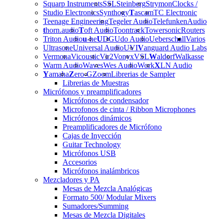
Squarp Instruments
SSL
Steinberg
Strymon
Clocks /
Studio Electronics
Synthogy
T
ascam
TC Electronic
Teenage Engineering
Tegeler Audio
Telefunken
Audio
t
horn.audio
T
oft Audio
Toontrack
Towersonic
Routers
Triton Audio
u
-he
U
DG
Udo Audio
Ueberschall
Varios
Ultrasone
Universal Audio
UVI
V
anguard Audio Labs
Vermona
Vicoustic
Vir2
Vonyx
VSL
W
aldorf
Walkasse
Warm Audio
Waves
Wes Audio
Work
X
LN Audio
Y
amaha
Z
ero-G
Zoom
Librerias de Sampler
Librerias de Muestras
Micrófonos y preamplificadores
Micrófonos de condensador
Microfonos de cinta / Ribbon Microphones
Micrófonos dinámicos
Preamplificadores de Micrófono
Cajas de Inyección
Guitar Technology
Micrófonos USB
Accesorios
Micrófonos inalámbricos
Mezcladores y PA
Mesas de Mezcla Analógicas
Formato 500/ Modular Mixers
Sumadores/Summing
Mesas de Mezcla Digitales