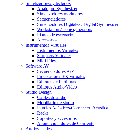
Sintetizadores y teclados
Analogue Synthesizer
Sintetizadores modulares
Secuenciadores
Sintetizadores Digitales / Digital Synthesizer
Workstation / Tone generators
Pianos de escenario
Accesorios
Instrumentos Virtuales
Instrumentos Virtuales
Samplers Virtuales
Midi Files
Software AV
Secuenciadores A/V
Procesadores FX virtuales
Editores de Partituras
Editores Audio/Video
Studio Design
Cables de audio
Mobiliario de studio
Paneles Acústicos/Correccion Acústica
Racks
Soportes y accesorios
Acondicionadores de Corriente
Audiovisuales