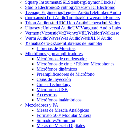
Squarp Instruments
SSL
Steinberg
Strymon
Clocks /
Studio Electronics
Synthogy
T
ascam
TC Electronic
Teenage Engineering
Tegeler Audio
Telefunken
Audio
t
horn.audio
T
oft Audio
Toontrack
Towersonic
Routers
Triton Audio
u
-he
U
DG
Udo Audio
Ueberschall
Varios
Ultrasone
Universal Audio
UVI
V
anguard Audio Labs
Vermona
Vicoustic
Vir2
Vonyx
VSL
W
aldorf
Walkasse
Warm Audio
Waves
Wes Audio
Work
X
LN Audio
Y
amaha
Z
ero-G
Zoom
Librerias de Sampler
Librerias de Muestras
Micrófonos y preamplificadores
Micrófonos de condensador
Microfonos de cinta / Ribbon Microphones
Micrófonos dinámicos
Preamplificadores de Micrófono
Cajas de Inyección
Guitar Technology
Micrófonos USB
Accesorios
Micrófonos inalámbricos
Mezcladores y PA
Mesas de Mezcla Analógicas
Formato 500/ Modular Mixers
Sumadores/Summing
Mesas de Mezcla Digitales