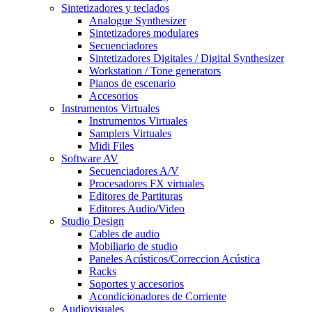
Sintetizadores y teclados
Analogue Synthesizer
Sintetizadores modulares
Secuenciadores
Sintetizadores Digitales / Digital Synthesizer
Workstation / Tone generators
Pianos de escenario
Accesorios
Instrumentos Virtuales
Instrumentos Virtuales
Samplers Virtuales
Midi Files
Software AV
Secuenciadores A/V
Procesadores FX virtuales
Editores de Partituras
Editores Audio/Video
Studio Design
Cables de audio
Mobiliario de studio
Paneles Acústicos/Correccion Acústica
Racks
Soportes y accesorios
Acondicionadores de Corriente
Audiovisuales