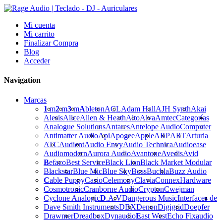
Mi cuenta
Mi carrito
Finalizar Compra
Blog
Acceder
Navigation
Marcas
1
m
2
m
3
m
A
bleton
ACL
Adam Hall
AJH Synth
Akai
Alesis
Alice
Allen & Heath
Alto
Alva
Amtec
Categorías
Analogue Solutions
Antares
Antelope Audio
Computer
Antimatter Audio
Api
Apogee
Apple
ARP
ART
Arturia
ATC
Audient
Audio Envy
Audio Technica
Audioease
Audiomodern
Aurora Audio
Avantone
Avedis
Avid
B
efaco
Best Service
Black Lion
Black Market Modular
Blackstar
Blue Mic
Blue Sky
Boss
Buchla
Buzz Audio
C
able Puppy
Casio
Celemony
Clavia
Connex
Hardware
Cosmotronic
Cranborne Audio
Crypton
Cwejman
Cyclone Analogic
D
.A.V
Dangerous Music
Interfaces de
Dave Smith Instruments
DBX
Denon
Digigrid
Doepfer
Drawmer
Dreadbox
Dynaudio
E
ast West
Echo Fix
audio