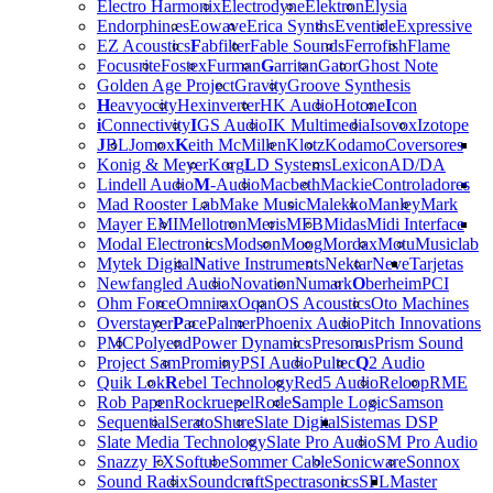
Electro Harmonix
Electrodyne
Elektron
Elysia
Endorphin.es
Eowave
Erica Synths
Eventide
Expressive
EZ Acoustics
F
abfilter
Fable Sounds
Ferrofish
Flame
Focusrite
Fostex
Furman
G
arritan
Gator
Ghost Note
Golden Age Project
Gravity
Groove Synthesis
H
eavyocity
Hexinverter
HK Audio
Hotone
I
con
i
Connectivity
I
GS Audio
IK Multimedia
Isovox
Izotope
J
BL
Jomox
K
eith McMillen
Klotz
Kodamo
Coversores
Konig & Meyer
Korg
L
D Systems
Lexicon
AD/DA
Lindell Audio
M
-Audio
Macbeth
Mackie
Controladores
Mad Rooster Lab
Make Music
Malekko
Manley
Mark
Mayer EMI
Mellotron
Meris
MFB
Midas
Midi Interface
Modal Electronics
Modson
Moog
Mordax
Motu
Musiclab
Mytek Digital
N
ative Instruments
Nektar
Neve
Tarjetas
Newfangled Audio
Novation
Numark
O
berheim
PCI
Ohm Force
Omnirax
Oqan
OS Acoustics
Oto Machines
Overstayer
P
ace
Palmer
Phoenix Audio
Pitch Innovations
PMC
Polyend
Power Dynamics
Presonus
Prism Sound
Project Sam
Prominy
PSI Audio
Pultec
Q
2 Audio
Quik Lok
R
ebel Technology
Red5 Audio
Reloop
RME
Rob Papen
Rockruepel
Rode
S
ample Logic
Samson
Sequential
Serato
Shure
Slate Digital
Sistemas DSP
Slate Media Technology
Slate Pro Audio
SM Pro Audio
Snazzy FX
Softube
Sommer Cable
Sonicware
Sonnox
Sound Radix
Soundcraft
Spectrasonics
SPL
Master