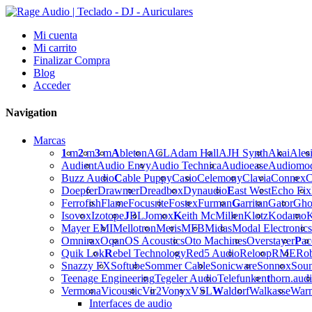
Mi cuenta
Mi carrito
Finalizar Compra
Blog
Acceder
Navigation
Marcas
1
m
2
m
3
m
A
bleton
ACL
Adam Hall
AJH Synth
Akai
Ales
Audient
Audio Envy
Audio Technica
Audioease
Audiomo
Buzz Audio
C
able Puppy
Casio
Celemony
Clavia
Connex
C
Doepfer
Drawmer
Dreadbox
Dynaudio
E
ast West
Echo Fix
Ferrofish
Flame
Focusrite
Fostex
Furman
G
arritan
Gator
Gho
Isovox
Izotope
J
BL
Jomox
K
eith McMillen
Klotz
Kodamo
K
Mayer EMI
Mellotron
Meris
MFB
Midas
Modal Electronics
Omnirax
Oqan
OS Acoustics
Oto Machines
Overstayer
P
ac
Quik Lok
R
ebel Technology
Red5 Audio
Reloop
RME
Ro
Snazzy FX
Softube
Sommer Cable
Sonicware
Sonnox
Sou
Teenage Engineering
Tegeler Audio
Telefunken
t
horn.aud
Vermona
Vicoustic
Vir2
Vonyx
VSL
W
aldorf
Walkasse
War
Interfaces de audio