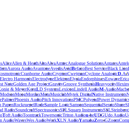
is
Alice
Allen & Heath
Alto
Alva
Amtec
Analogue Solutions
Antares
Antel
dern
Aurora Audio
Avantone
Avedis
Avid
B
efaco
Best Service
Black Lion
osmotronic
Cranborne Audio
Crypton
Cwejman
Cyclone Analogic
D
.A.
Electro Harmonix
Electrodyne
Elektron
Elysia
Endorphin.es
Eowave
Eric
st Note
Golden Age Project
Gravity
Groove Synthesis
H
eavyocity
Hexinv
onig & Meyer
Korg
L
D Systems
Lexicon
Lindell Audio
M
-Audio
Macbe
Modson
Moog
Mordax
Motu
Musiclab
Mytek Digital
N
ative Instruments
N
e
Palmer
Phoenix Audio
Pitch Innovations
PMC
Polyend
Power Dynamic
b Papen
Rockruepel
Rode
S
ample Logic
Samson
Sequential
Serato
Shure
Sl
nd Radix
Soundcraft
Spectrasonics
SPL
Squarp Instruments
SSL
Steinberg
io
T
oft Audio
Toontrack
Towersonic
Triton Audio
u
-he
U
DG
Udo Audio
Ue
m Audio
Waves
Wes Audio
Work
X
LN Audio
Y
amaha
Z
ero-G
Zoom
Comp