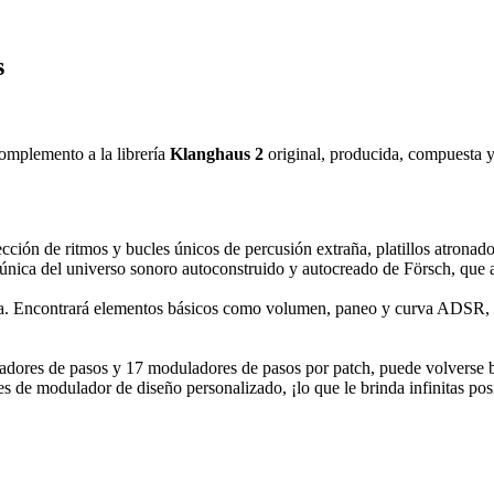
s
complemento a la librería
Klanghaus 2
original, producida, compuesta y
cción de ritmos y bucles únicos de percusión extraña, platillos atrona
nica del universo sonoro autoconstruido y autocreado de Försch, que aú
tiva. Encontrará elementos básicos como volumen, paneo y curva ADSR, 
iadores de pasos y 17 moduladores de pasos por patch, puede volverse b
s de modulador de diseño personalizado, ¡lo que le brinda infinitas pos