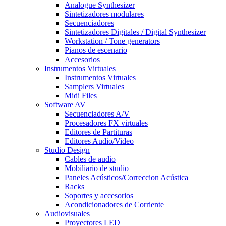
Analogue Synthesizer
Sintetizadores modulares
Secuenciadores
Sintetizadores Digitales / Digital Synthesizer
Workstation / Tone generators
Pianos de escenario
Accesorios
Instrumentos Virtuales
Instrumentos Virtuales
Samplers Virtuales
Midi Files
Software AV
Secuenciadores A/V
Procesadores FX virtuales
Editores de Partituras
Editores Audio/Video
Studio Design
Cables de audio
Mobiliario de studio
Paneles Acústicos/Correccion Acústica
Racks
Soportes y accesorios
Acondicionadores de Corriente
Audiovisuales
Proyectores LED