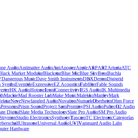
ope Audio
Antimatter Audio
Api
Apogee
Apple
ARP
ART
Arturia
ATC
Black Market Modular
Blackstar
Blue Mic
Blue Sky
Boss
Buchla
V
Dangerous Music
Dave Smith Instruments
DBX
Denon
Digigrid
a Synths
Eventide
Expressive
EZ Acoustics
F
abfilter
Fable Sounds
erter
HK Audio
Hotone
I
con
i
Connectivity
I
GS Audio
IK Multimedia
th
Mackie
Mad Rooster Lab
Make Music
Malekko
Manley
Mark
ektar
Neve
Newfangled Audio
Novation
Numark
O
berheim
Ohm Force
s
Presonus
Prism Sound
Project Sam
Prominy
PSI Audio
Pultec
Q
2 Audio
ate Digital
Slate Media Technology
Slate Pro Audio
SM Pro Audio
Strymon
Studio Electronics
Synthogy
T
ascam
TC Electronic
Categorías
berschall
Ultrasone
Universal Audio
UVI
V
anguard Audio Labs
uter Hardware