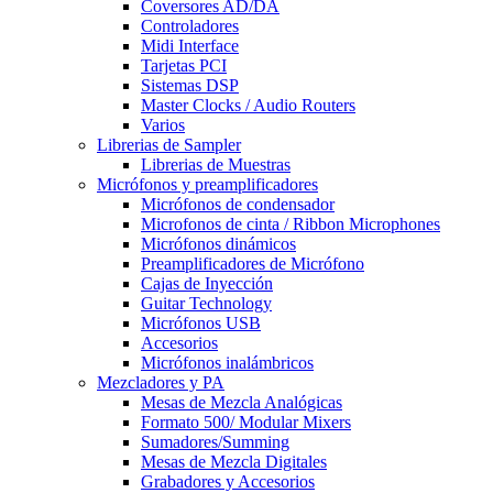
Coversores AD/DA
Controladores
Midi Interface
Tarjetas PCI
Sistemas DSP
Master Clocks / Audio Routers
Varios
Librerias de Sampler
Librerias de Muestras
Micrófonos y preamplificadores
Micrófonos de condensador
Microfonos de cinta / Ribbon Microphones
Micrófonos dinámicos
Preamplificadores de Micrófono
Cajas de Inyección
Guitar Technology
Micrófonos USB
Accesorios
Micrófonos inalámbricos
Mezcladores y PA
Mesas de Mezcla Analógicas
Formato 500/ Modular Mixers
Sumadores/Summing
Mesas de Mezcla Digitales
Grabadores y Accesorios