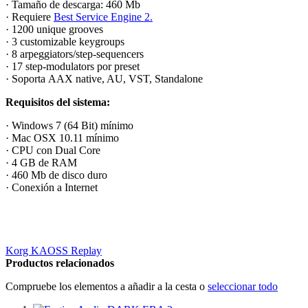
· Tamaño de descarga: 460 Mb
· Requiere
Best Service Engine 2.
· 1200 unique grooves
· 3 customizable keygroups
· 8 arpeggiators/step-sequencers
· 17 step-modulators por preset
· Soporta
AAX native, AU, VST, Standalone
Requisitos del sistema:
· Windows 7 (64 Bit) mínimo
· Mac OSX 10.11 mínimo
· CPU con Dual Core
· 4 GB de RAM
· 460 Mb de disco duro
· Conexión a Internet
Korg KAOSS Replay
Productos relacionados
Compruebe los elementos a añadir a la cesta o
seleccionar todo