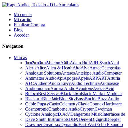
Mi cuenta
Mi carrito
Finalizar Compra
Blog
Acceder
Navigation
Marcas
1
m
2
m
3
m
A
bleton
ACL
Adam Hall
AJH Synth
Akai
Alesis
Alice
Allen & Heath
Alto
Alva
Amtec
Categorías
Analogue Solutions
Antares
Antelope Audio
Computer
Antimatter Audio
Api
Apogee
Apple
ARP
ART
Arturia
ATC
Audient
Audio Envy
Audio Technica
Audioease
Audiomodern
Aurora Audio
Avantone
Avedis
Avid
B
efaco
Best Service
Black Lion
Black Market Modular
Blackstar
Blue Mic
Blue Sky
Boss
Buchla
Buzz Audio
C
able Puppy
Casio
Celemony
Clavia
Connex
Hardware
Cosmotronic
Cranborne Audio
Crypton
Cwejman
Cyclone Analogic
D
.A.V
Dangerous Music
Interfaces de
Dave Smith Instruments
DBX
Denon
Digigrid
Doepfer
Drawmer
Dreadbox
Dynaudio
E
ast West
Echo Fix
audio