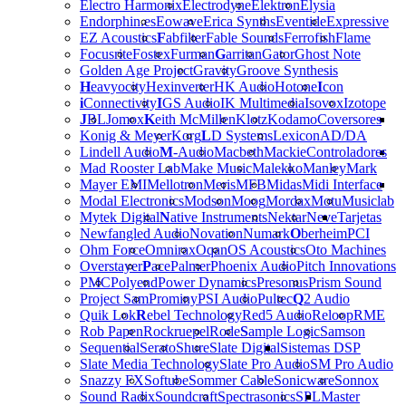
Electro Harmonix
Electrodyne
Elektron
Elysia
Endorphin.es
Eowave
Erica Synths
Eventide
Expressive
EZ Acoustics
F
abfilter
Fable Sounds
Ferrofish
Flame
Focusrite
Fostex
Furman
G
arritan
Gator
Ghost Note
Golden Age Project
Gravity
Groove Synthesis
H
eavyocity
Hexinverter
HK Audio
Hotone
I
con
i
Connectivity
I
GS Audio
IK Multimedia
Isovox
Izotope
J
BL
Jomox
K
eith McMillen
Klotz
Kodamo
Coversores
Konig & Meyer
Korg
L
D Systems
Lexicon
AD/DA
Lindell Audio
M
-Audio
Macbeth
Mackie
Controladores
Mad Rooster Lab
Make Music
Malekko
Manley
Mark
Mayer EMI
Mellotron
Meris
MFB
Midas
Midi Interface
Modal Electronics
Modson
Moog
Mordax
Motu
Musiclab
Mytek Digital
N
ative Instruments
Nektar
Neve
Tarjetas
Newfangled Audio
Novation
Numark
O
berheim
PCI
Ohm Force
Omnirax
Oqan
OS Acoustics
Oto Machines
Overstayer
P
ace
Palmer
Phoenix Audio
Pitch Innovations
PMC
Polyend
Power Dynamics
Presonus
Prism Sound
Project Sam
Prominy
PSI Audio
Pultec
Q
2 Audio
Quik Lok
R
ebel Technology
Red5 Audio
Reloop
RME
Rob Papen
Rockruepel
Rode
S
ample Logic
Samson
Sequential
Serato
Shure
Slate Digital
Sistemas DSP
Slate Media Technology
Slate Pro Audio
SM Pro Audio
Snazzy FX
Softube
Sommer Cable
Sonicware
Sonnox
Sound Radix
Soundcraft
Spectrasonics
SPL
Master