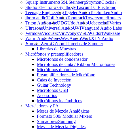
Squarp Instruments
SSL
Steinberg
Strymon
Clocks /
Studio Electronics
Synthogy
T
ascam
TC Electronic
Teenage Engineering
Tegeler Audio
Telefunken
Audio
t
horn.audio
T
oft Audio
Toontrack
Towersonic
Routers
Triton Audio
u
-he
U
DG
Udo Audio
Ueberschall
Varios
Ultrasone
Universal Audio
UVI
V
anguard Audio Labs
Vermona
Vicoustic
Vir2
Vonyx
VSL
W
aldorf
Walkasse
Warm Audio
Waves
Wes Audio
Work
X
LN Audio
Y
amaha
Z
ero-G
Zoom
Librerias de Sampler
Librerias de Muestras
Micrófonos y preamplificadores
Micrófonos de condensador
Microfonos de cinta / Ribbon Microphones
Micrófonos dinámicos
Preamplificadores de Micrófono
Cajas de Inyección
Guitar Technology
Micrófonos USB
Accesorios
Micrófonos inalámbricos
Mezcladores y PA
Mesas de Mezcla Analógicas
Formato 500/ Modular Mixers
Sumadores/Summing
Mesas de Mezcla Digitales