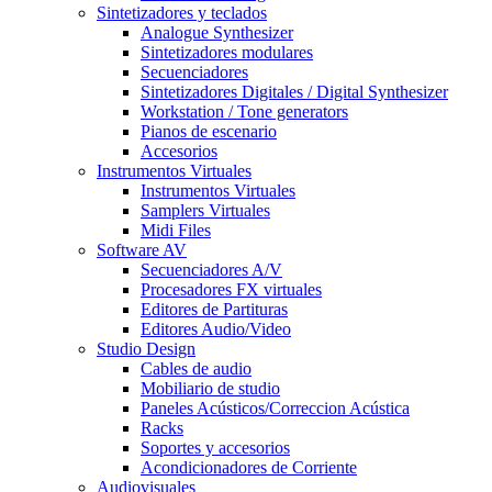
Sintetizadores y teclados
Analogue Synthesizer
Sintetizadores modulares
Secuenciadores
Sintetizadores Digitales / Digital Synthesizer
Workstation / Tone generators
Pianos de escenario
Accesorios
Instrumentos Virtuales
Instrumentos Virtuales
Samplers Virtuales
Midi Files
Software AV
Secuenciadores A/V
Procesadores FX virtuales
Editores de Partituras
Editores Audio/Video
Studio Design
Cables de audio
Mobiliario de studio
Paneles Acústicos/Correccion Acústica
Racks
Soportes y accesorios
Acondicionadores de Corriente
Audiovisuales