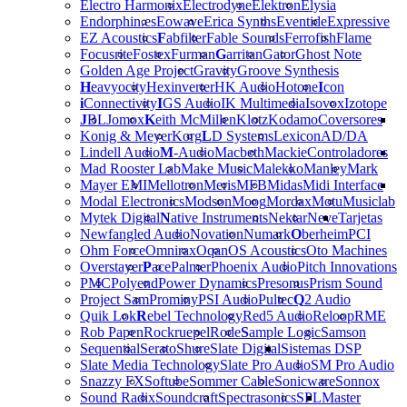
Electro Harmonix
Electrodyne
Elektron
Elysia
Endorphin.es
Eowave
Erica Synths
Eventide
Expressive
EZ Acoustics
F
abfilter
Fable Sounds
Ferrofish
Flame
Focusrite
Fostex
Furman
G
arritan
Gator
Ghost Note
Golden Age Project
Gravity
Groove Synthesis
H
eavyocity
Hexinverter
HK Audio
Hotone
I
con
i
Connectivity
I
GS Audio
IK Multimedia
Isovox
Izotope
J
BL
Jomox
K
eith McMillen
Klotz
Kodamo
Coversores
Konig & Meyer
Korg
L
D Systems
Lexicon
AD/DA
Lindell Audio
M
-Audio
Macbeth
Mackie
Controladores
Mad Rooster Lab
Make Music
Malekko
Manley
Mark
Mayer EMI
Mellotron
Meris
MFB
Midas
Midi Interface
Modal Electronics
Modson
Moog
Mordax
Motu
Musiclab
Mytek Digital
N
ative Instruments
Nektar
Neve
Tarjetas
Newfangled Audio
Novation
Numark
O
berheim
PCI
Ohm Force
Omnirax
Oqan
OS Acoustics
Oto Machines
Overstayer
P
ace
Palmer
Phoenix Audio
Pitch Innovations
PMC
Polyend
Power Dynamics
Presonus
Prism Sound
Project Sam
Prominy
PSI Audio
Pultec
Q
2 Audio
Quik Lok
R
ebel Technology
Red5 Audio
Reloop
RME
Rob Papen
Rockruepel
Rode
S
ample Logic
Samson
Sequential
Serato
Shure
Slate Digital
Sistemas DSP
Slate Media Technology
Slate Pro Audio
SM Pro Audio
Snazzy FX
Softube
Sommer Cable
Sonicware
Sonnox
Sound Radix
Soundcraft
Spectrasonics
SPL
Master