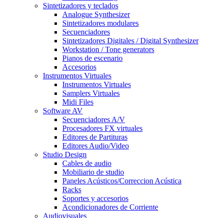
Sintetizadores y teclados
Analogue Synthesizer
Sintetizadores modulares
Secuenciadores
Sintetizadores Digitales / Digital Synthesizer
Workstation / Tone generators
Pianos de escenario
Accesorios
Instrumentos Virtuales
Instrumentos Virtuales
Samplers Virtuales
Midi Files
Software AV
Secuenciadores A/V
Procesadores FX virtuales
Editores de Partituras
Editores Audio/Video
Studio Design
Cables de audio
Mobiliario de studio
Paneles Acústicos/Correccion Acústica
Racks
Soportes y accesorios
Acondicionadores de Corriente
Audiovisuales