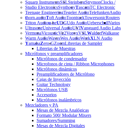
Squarp Instruments
SSL
Steinberg
Strymon
Clocks /
Studio Electronics
Synthogy
T
ascam
TC Electronic
Teenage Engineering
Tegeler Audio
Telefunken
Audio
t
horn.audio
T
oft Audio
Toontrack
Towersonic
Routers
Triton Audio
u
-he
U
DG
Udo Audio
Ueberschall
Varios
Ultrasone
Universal Audio
UVI
V
anguard Audio Labs
Vermona
Vicoustic
Vir2
Vonyx
VSL
W
aldorf
Walkasse
Warm Audio
Waves
Wes Audio
Work
X
LN Audio
Y
amaha
Z
ero-G
Zoom
Librerias de Sampler
Librerias de Muestras
Micrófonos y preamplificadores
Micrófonos de condensador
Microfonos de cinta / Ribbon Microphones
Micrófonos dinámicos
Preamplificadores de Micrófono
Cajas de Inyección
Guitar Technology
Micrófonos USB
Accesorios
Micrófonos inalámbricos
Mezcladores y PA
Mesas de Mezcla Analógicas
Formato 500/ Modular Mixers
Sumadores/Summing
Mesas de Mezcla Digitales