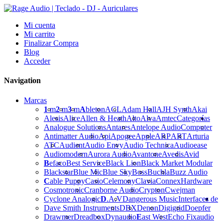
Mi cuenta
Mi carrito
Finalizar Compra
Blog
Acceder
Navigation
Marcas
1
m
2
m
3
m
A
bleton
ACL
Adam Hall
AJH Synth
Akai
Alesis
Alice
Allen & Heath
Alto
Alva
Amtec
Categorías
Analogue Solutions
Antares
Antelope Audio
Computer
Antimatter Audio
Api
Apogee
Apple
ARP
ART
Arturia
ATC
Audient
Audio Envy
Audio Technica
Audioease
Audiomodern
Aurora Audio
Avantone
Avedis
Avid
B
efaco
Best Service
Black Lion
Black Market Modular
Blackstar
Blue Mic
Blue Sky
Boss
Buchla
Buzz Audio
C
able Puppy
Casio
Celemony
Clavia
Connex
Hardware
Cosmotronic
Cranborne Audio
Crypton
Cwejman
Cyclone Analogic
D
.A.V
Dangerous Music
Interfaces de
Dave Smith Instruments
DBX
Denon
Digigrid
Doepfer
Drawmer
Dreadbox
Dynaudio
E
ast West
Echo Fix
audio