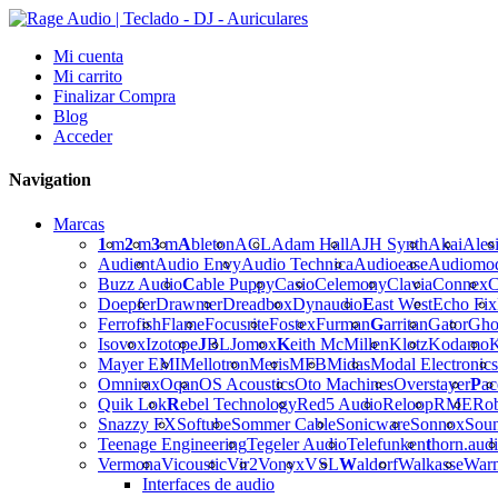
Mi cuenta
Mi carrito
Finalizar Compra
Blog
Acceder
Navigation
Marcas
1
m
2
m
3
m
A
bleton
ACL
Adam Hall
AJH Synth
Akai
Ales
Audient
Audio Envy
Audio Technica
Audioease
Audiomo
Buzz Audio
C
able Puppy
Casio
Celemony
Clavia
Connex
C
Doepfer
Drawmer
Dreadbox
Dynaudio
E
ast West
Echo Fix
Ferrofish
Flame
Focusrite
Fostex
Furman
G
arritan
Gator
Gho
Isovox
Izotope
J
BL
Jomox
K
eith McMillen
Klotz
Kodamo
K
Mayer EMI
Mellotron
Meris
MFB
Midas
Modal Electronics
Omnirax
Oqan
OS Acoustics
Oto Machines
Overstayer
P
ac
Quik Lok
R
ebel Technology
Red5 Audio
Reloop
RME
Ro
Snazzy FX
Softube
Sommer Cable
Sonicware
Sonnox
Sou
Teenage Engineering
Tegeler Audio
Telefunken
t
horn.aud
Vermona
Vicoustic
Vir2
Vonyx
VSL
W
aldorf
Walkasse
War
Interfaces de audio