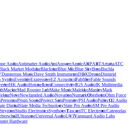
ope Audio
Antimatter Audio
Api
Apogee
Apple
ARP
ART
Arturia
ATC
Black Market Modular
Blackstar
Blue Mic
Blue Sky
Boss
Buchla
V
Dangerous Music
Dave Smith Instruments
DBX
Denon
Digigrid
a Synths
Eventide
Expressive
EZ Acoustics
F
abfilter
Fable Sounds
erter
HK Audio
Hotone
I
con
i
Connectivity
I
GS Audio
IK Multimedia
th
Mackie
Mad Rooster Lab
Make Music
Malekko
Manley
Mark
ektar
Neve
Newfangled Audio
Novation
Numark
O
berheim
Ohm Force
s
Presonus
Prism Sound
Project Sam
Prominy
PSI Audio
Pultec
Q
2 Audio
ate Digital
Slate Media Technology
Slate Pro Audio
SM Pro Audio
Strymon
Studio Electronics
Synthogy
T
ascam
TC Electronic
Categorías
berschall
Ultrasone
Universal Audio
UVI
V
anguard Audio Labs
uter Hardware