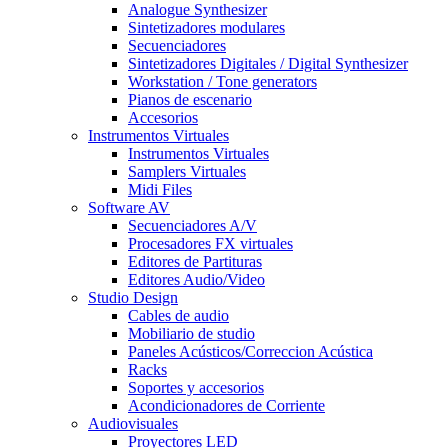
Analogue Synthesizer
Sintetizadores modulares
Secuenciadores
Sintetizadores Digitales / Digital Synthesizer
Workstation / Tone generators
Pianos de escenario
Accesorios
Instrumentos Virtuales
Instrumentos Virtuales
Samplers Virtuales
Midi Files
Software AV
Secuenciadores A/V
Procesadores FX virtuales
Editores de Partituras
Editores Audio/Video
Studio Design
Cables de audio
Mobiliario de studio
Paneles Acústicos/Correccion Acústica
Racks
Soportes y accesorios
Acondicionadores de Corriente
Audiovisuales
Proyectores LED