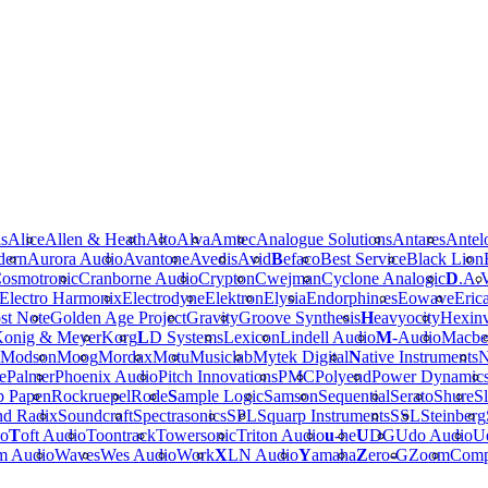
is
Alice
Allen & Heath
Alto
Alva
Amtec
Analogue Solutions
Antares
Antel
dern
Aurora Audio
Avantone
Avedis
Avid
B
efaco
Best Service
Black Lion
osmotronic
Cranborne Audio
Crypton
Cwejman
Cyclone Analogic
D
.A.
Electro Harmonix
Electrodyne
Elektron
Elysia
Endorphin.es
Eowave
Eric
st Note
Golden Age Project
Gravity
Groove Synthesis
H
eavyocity
Hexinv
onig & Meyer
Korg
L
D Systems
Lexicon
Lindell Audio
M
-Audio
Macbe
Modson
Moog
Mordax
Motu
Musiclab
Mytek Digital
N
ative Instruments
N
e
Palmer
Phoenix Audio
Pitch Innovations
PMC
Polyend
Power Dynamic
b Papen
Rockruepel
Rode
S
ample Logic
Samson
Sequential
Serato
Shure
Sl
nd Radix
Soundcraft
Spectrasonics
SPL
Squarp Instruments
SSL
Steinberg
io
T
oft Audio
Toontrack
Towersonic
Triton Audio
u
-he
U
DG
Udo Audio
Ue
m Audio
Waves
Wes Audio
Work
X
LN Audio
Y
amaha
Z
ero-G
Zoom
Comp