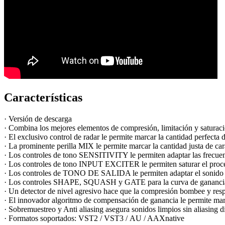
Características
· Versión de descarga
· Combina los mejores elementos de compresión, limitación y saturac
· El exclusivo control de radar le permite marcar la cantidad perfecta 
· La prominente perilla MIX le permite marcar la cantidad justa de car
· Los controles de tono SENSITIVITY le permiten adaptar las frecuenci
· Los controles de tono INPUT EXCITER le permiten saturar el proc
· Los controles de TONO DE SALIDA le permiten adaptar el sonido de
· Los controles SHAPE, SQUASH y GATE para la curva de ganancia br
· Un detector de nivel agresivo hace que la compresión bombee y resp
· El innovador algoritmo de compensación de ganancia le permite marc
· Sobremuestreo y Anti aliasing asegura sonidos limpios sin aliasing di
· Formatos soportados: VST2 / VST3 / AU / AAXnative