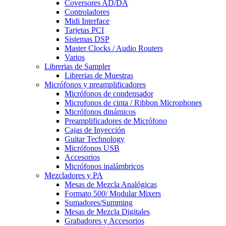
Coversores AD/DA
Controladores
Midi Interface
Tarjetas PCI
Sistemas DSP
Master Clocks / Audio Routers
Varios
Librerias de Sampler
Librerias de Muestras
Micrófonos y preamplificadores
Micrófonos de condensador
Microfonos de cinta / Ribbon Microphones
Micrófonos dinámicos
Preamplificadores de Micrófono
Cajas de Inyección
Guitar Technology
Micrófonos USB
Accesorios
Micrófonos inalámbricos
Mezcladores y PA
Mesas de Mezcla Analógicas
Formato 500/ Modular Mixers
Sumadores/Summing
Mesas de Mezcla Digitales
Grabadores y Accesorios