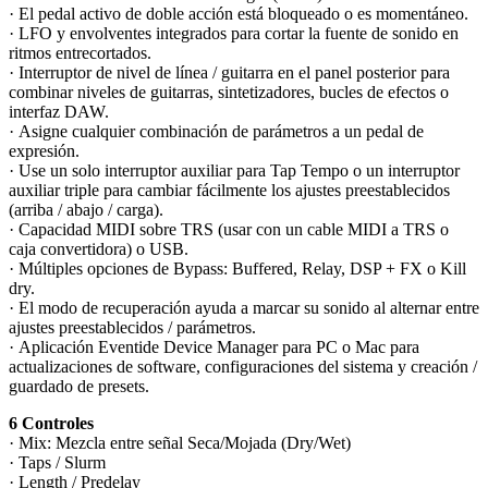
· El pedal activo de doble acción está bloqueado o es momentáneo.
· LFO y envolventes integrados para cortar la fuente de sonido en
ritmos entrecortados.
· Interruptor de nivel de línea / guitarra en el panel posterior para
combinar niveles de guitarras, sintetizadores, bucles de efectos o
interfaz DAW.
· Asigne cualquier combinación de parámetros a un pedal de
expresión.
· Use un solo interruptor auxiliar para Tap Tempo o un interruptor
auxiliar triple para cambiar fácilmente los ajustes preestablecidos
(arriba / abajo / carga).
· Capacidad MIDI sobre TRS (usar con un cable MIDI a TRS o
caja convertidora) o USB.
· Múltiples opciones de Bypass: Buffered, Relay, DSP + FX o Kill
dry.
· El modo de recuperación ayuda a marcar su sonido al alternar entre
ajustes preestablecidos / parámetros.
· Aplicación Eventide Device Manager para PC o Mac para
actualizaciones de software, configuraciones del sistema y creación /
guardado de presets.
6 Controles
· Mix: Mezcla entre señal Seca/Mojada (Dry/Wet)
· Taps / Slurm
· Length / Predelay