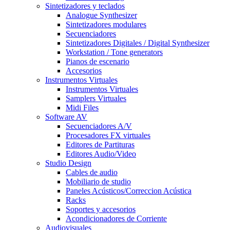
Sintetizadores y teclados
Analogue Synthesizer
Sintetizadores modulares
Secuenciadores
Sintetizadores Digitales / Digital Synthesizer
Workstation / Tone generators
Pianos de escenario
Accesorios
Instrumentos Virtuales
Instrumentos Virtuales
Samplers Virtuales
Midi Files
Software AV
Secuenciadores A/V
Procesadores FX virtuales
Editores de Partituras
Editores Audio/Video
Studio Design
Cables de audio
Mobiliario de studio
Paneles Acústicos/Correccion Acústica
Racks
Soportes y accesorios
Acondicionadores de Corriente
Audiovisuales