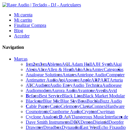
Mi cuenta
Mi carrito
Finalizar Compra
Blog
Acceder
Navigation
Marcas
1
m
2
m
3
m
A
bleton
ACL
Adam Hall
AJH Synth
Akai
Alesis
Alice
Allen & Heath
Alto
Alva
Amtec
Categorías
Analogue Solutions
Antares
Antelope Audio
Computer
Antimatter Audio
Api
Apogee
Apple
ARP
ART
Arturia
ATC
Audient
Audio Envy
Audio Technica
Audioease
Audiomodern
Aurora Audio
Avantone
Avedis
Avid
B
efaco
Best Service
Black Lion
Black Market Modular
Blackstar
Blue Mic
Blue Sky
Boss
Buchla
Buzz Audio
C
able Puppy
Casio
Celemony
Clavia
Connex
Hardware
Cosmotronic
Cranborne Audio
Crypton
Cwejman
Cyclone Analogic
D
.A.V
Dangerous Music
Interfaces de
Dave Smith Instruments
DBX
Denon
Digigrid
Doepfer
Drawmer
Dreadbox
Dynaudio
E
ast West
Echo Fix
audio