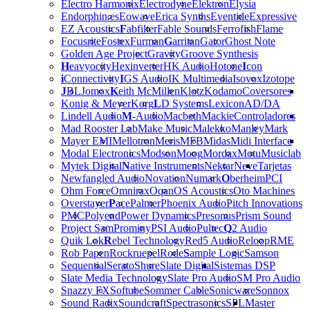
Electro Harmonix
Electrodyne
Elektron
Elysia
Endorphin.es
Eowave
Erica Synths
Eventide
Expressive
EZ Acoustics
F
abfilter
Fable Sounds
Ferrofish
Flame
Focusrite
Fostex
Furman
G
arritan
Gator
Ghost Note
Golden Age Project
Gravity
Groove Synthesis
H
eavyocity
Hexinverter
HK Audio
Hotone
I
con
i
Connectivity
I
GS Audio
IK Multimedia
Isovox
Izotope
J
BL
Jomox
K
eith McMillen
Klotz
Kodamo
Coversores
Konig & Meyer
Korg
L
D Systems
Lexicon
AD/DA
Lindell Audio
M
-Audio
Macbeth
Mackie
Controladores
Mad Rooster Lab
Make Music
Malekko
Manley
Mark
Mayer EMI
Mellotron
Meris
MFB
Midas
Midi Interface
Modal Electronics
Modson
Moog
Mordax
Motu
Musiclab
Mytek Digital
N
ative Instruments
Nektar
Neve
Tarjetas
Newfangled Audio
Novation
Numark
O
berheim
PCI
Ohm Force
Omnirax
Oqan
OS Acoustics
Oto Machines
Overstayer
P
ace
Palmer
Phoenix Audio
Pitch Innovations
PMC
Polyend
Power Dynamics
Presonus
Prism Sound
Project Sam
Prominy
PSI Audio
Pultec
Q
2 Audio
Quik Lok
R
ebel Technology
Red5 Audio
Reloop
RME
Rob Papen
Rockruepel
Rode
S
ample Logic
Samson
Sequential
Serato
Shure
Slate Digital
Sistemas DSP
Slate Media Technology
Slate Pro Audio
SM Pro Audio
Snazzy FX
Softube
Sommer Cable
Sonicware
Sonnox
Sound Radix
Soundcraft
Spectrasonics
SPL
Master