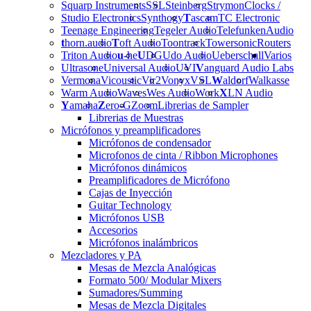
Squarp Instruments
SSL
Steinberg
Strymon
Clocks /
Studio Electronics
Synthogy
T
ascam
TC Electronic
Teenage Engineering
Tegeler Audio
Telefunken
Audio
t
horn.audio
T
oft Audio
Toontrack
Towersonic
Routers
Triton Audio
u
-he
U
DG
Udo Audio
Ueberschall
Varios
Ultrasone
Universal Audio
UVI
V
anguard Audio Labs
Vermona
Vicoustic
Vir2
Vonyx
VSL
W
aldorf
Walkasse
Warm Audio
Waves
Wes Audio
Work
X
LN Audio
Y
amaha
Z
ero-G
Zoom
Librerias de Sampler
Librerias de Muestras
Micrófonos y preamplificadores
Micrófonos de condensador
Microfonos de cinta / Ribbon Microphones
Micrófonos dinámicos
Preamplificadores de Micrófono
Cajas de Inyección
Guitar Technology
Micrófonos USB
Accesorios
Micrófonos inalámbricos
Mezcladores y PA
Mesas de Mezcla Analógicas
Formato 500/ Modular Mixers
Sumadores/Summing
Mesas de Mezcla Digitales