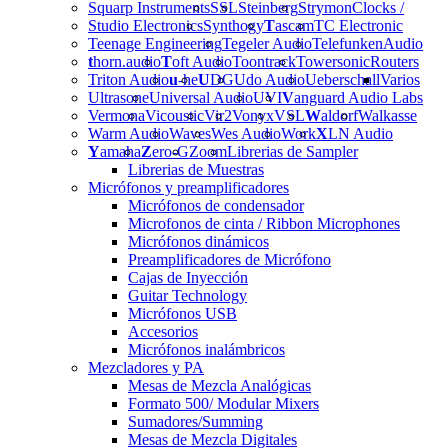
Squarp Instruments
SSL
Steinberg
Strymon
Clocks /
Studio Electronics
Synthogy
T
ascam
TC Electronic
Teenage Engineering
Tegeler Audio
Telefunken
Audio
t
horn.audio
T
oft Audio
Toontrack
Towersonic
Routers
Triton Audio
u
-he
U
DG
Udo Audio
Ueberschall
Varios
Ultrasone
Universal Audio
UVI
V
anguard Audio Labs
Vermona
Vicoustic
Vir2
Vonyx
VSL
W
aldorf
Walkasse
Warm Audio
Waves
Wes Audio
Work
X
LN Audio
Y
amaha
Z
ero-G
Zoom
Librerias de Sampler
Librerias de Muestras
Micrófonos y preamplificadores
Micrófonos de condensador
Microfonos de cinta / Ribbon Microphones
Micrófonos dinámicos
Preamplificadores de Micrófono
Cajas de Inyección
Guitar Technology
Micrófonos USB
Accesorios
Micrófonos inalámbricos
Mezcladores y PA
Mesas de Mezcla Analógicas
Formato 500/ Modular Mixers
Sumadores/Summing
Mesas de Mezcla Digitales