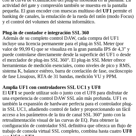
actividad del gate y compresión también se muestra en la pantalla
pequeña. El gran encoder con muescas multiuso del
UF1
permite el
banking de canales, la emulación de la rueda del ratón (modo Focus)
y el control del volumen del sistema informático.
Plug-in de contador e integración SSL 360
Además de su completo control DAW, cada compra del UF1
incluye una licencia permanente para el plug-in SSL Meter (por
valor de 99,99 €) que se visualiza en la gran pantalla IPS de 4,3" y
puede controlarse directamente desde la superficie del UF1 o desde
el mezclador de plug-ins SSL 360°. El plug-in SSL Meter ofrece
herramientas de medición esenciales, como niveles de pico y RMS,
sistema K, balance estéreo, barra de corelación de fase, osciloscopio
de fase Lissajous, RTA de 31 bandas, medición VU y PPM.
Amplia UF1 con controladores SSL UC1 y UF8
El
UF1
se puede utilizar solo o junto con el UF8 para disfrutar de
una experiencia de control DAW SSL aún más profunda. UF1 es
también la expansión de hardware perfecta para el controlador plug-
in SSL UC1, añadiendo control de fader y proporcionando un fácil
acceso a los parámetros de la tira de canal SSL 360° junto con la
retroalimentación visual de las curvas de EQ. Para obtener la
configuración de controlador SSL definitiva que ofrezca un flujo de
trabajo de consola virtual SSL completo, combina hasta cuatro
UF8