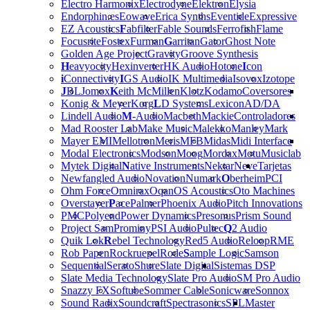
Electro Harmonix
Electrodyne
Elektron
Elysia
Endorphin.es
Eowave
Erica Synths
Eventide
Expressive
EZ Acoustics
F
abfilter
Fable Sounds
Ferrofish
Flame
Focusrite
Fostex
Furman
G
arritan
Gator
Ghost Note
Golden Age Project
Gravity
Groove Synthesis
H
eavyocity
Hexinverter
HK Audio
Hotone
I
con
i
Connectivity
I
GS Audio
IK Multimedia
Isovox
Izotope
J
BL
Jomox
K
eith McMillen
Klotz
Kodamo
Coversores
Konig & Meyer
Korg
L
D Systems
Lexicon
AD/DA
Lindell Audio
M
-Audio
Macbeth
Mackie
Controladores
Mad Rooster Lab
Make Music
Malekko
Manley
Mark
Mayer EMI
Mellotron
Meris
MFB
Midas
Midi Interface
Modal Electronics
Modson
Moog
Mordax
Motu
Musiclab
Mytek Digital
N
ative Instruments
Nektar
Neve
Tarjetas
Newfangled Audio
Novation
Numark
O
berheim
PCI
Ohm Force
Omnirax
Oqan
OS Acoustics
Oto Machines
Overstayer
P
ace
Palmer
Phoenix Audio
Pitch Innovations
PMC
Polyend
Power Dynamics
Presonus
Prism Sound
Project Sam
Prominy
PSI Audio
Pultec
Q
2 Audio
Quik Lok
R
ebel Technology
Red5 Audio
Reloop
RME
Rob Papen
Rockruepel
Rode
S
ample Logic
Samson
Sequential
Serato
Shure
Slate Digital
Sistemas DSP
Slate Media Technology
Slate Pro Audio
SM Pro Audio
Snazzy FX
Softube
Sommer Cable
Sonicware
Sonnox
Sound Radix
Soundcraft
Spectrasonics
SPL
Master