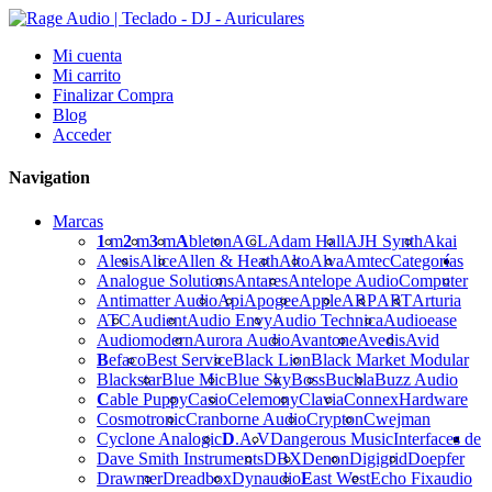
Mi cuenta
Mi carrito
Finalizar Compra
Blog
Acceder
Navigation
Marcas
1
m
2
m
3
m
A
bleton
ACL
Adam Hall
AJH Synth
Akai
Alesis
Alice
Allen & Heath
Alto
Alva
Amtec
Categorías
Analogue Solutions
Antares
Antelope Audio
Computer
Antimatter Audio
Api
Apogee
Apple
ARP
ART
Arturia
ATC
Audient
Audio Envy
Audio Technica
Audioease
Audiomodern
Aurora Audio
Avantone
Avedis
Avid
B
efaco
Best Service
Black Lion
Black Market Modular
Blackstar
Blue Mic
Blue Sky
Boss
Buchla
Buzz Audio
C
able Puppy
Casio
Celemony
Clavia
Connex
Hardware
Cosmotronic
Cranborne Audio
Crypton
Cwejman
Cyclone Analogic
D
.A.V
Dangerous Music
Interfaces de
Dave Smith Instruments
DBX
Denon
Digigrid
Doepfer
Drawmer
Dreadbox
Dynaudio
E
ast West
Echo Fix
audio