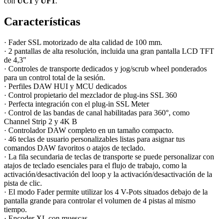
con
UC1
y
UF1
.
Características
·
Fader SSL motorizado de alta calidad de 100 mm.
· 2 pantallas de alta resolución, incluida una gran pantalla LCD TFT
de 4,3"
· Controles de transporte dedicados y jog/scrub wheel ponderados
para un control total de la sesión.
· Perfiles DAW HUI y MCU dedicados
· Control propietario del mezclador de plug-ins SSL 360
· Perfecta integración con el plug-in SSL Meter
· Control de las bandas de canal habilitadas para 360°, como
Channel Strip 2 y 4K B
· Controlador DAW completo en un tamaño compacto.
· 46 teclas de usuario personalizables listas para asignar tus
comandos DAW favoritos o atajos de teclado.
· La fila secundaria de teclas de transporte se puede personalizar con
atajos de teclado esenciales para el flujo de trabajo, como la
activación/desactivación del loop y la activación/desactivación de la
pista de clic.
· El modo Fader permite utilizar los 4 V-Pots situados debajo de la
pantalla grande para controlar el volumen de 4 pistas al mismo
tiempo.
· Encoder XL con muescas