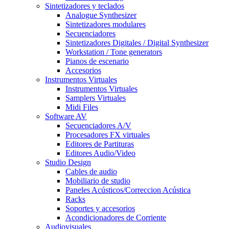
Sintetizadores y teclados
Analogue Synthesizer
Sintetizadores modulares
Secuenciadores
Sintetizadores Digitales / Digital Synthesizer
Workstation / Tone generators
Pianos de escenario
Accesorios
Instrumentos Virtuales
Instrumentos Virtuales
Samplers Virtuales
Midi Files
Software AV
Secuenciadores A/V
Procesadores FX virtuales
Editores de Partituras
Editores Audio/Video
Studio Design
Cables de audio
Mobiliario de studio
Paneles Acústicos/Correccion Acústica
Racks
Soportes y accesorios
Acondicionadores de Corriente
Audiovisuales