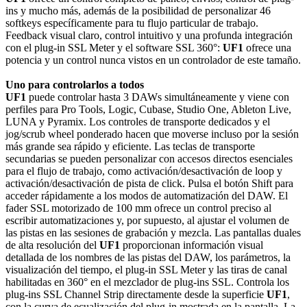
ins y mucho más, además de la posibilidad de personalizar 46
softkeys específicamente para tu flujo particular de trabajo.
Feedback visual claro, control intuitivo y una profunda integración
con el plug-in SSL Meter y el software SSL 360°:
UF1
ofrece una
potencia y un control nunca vistos en un controlador de este tamaño.
Uno para controlarlos a todos
UF1
puede controlar hasta 3 DAWs simultáneamente y viene con
perfiles para Pro Tools, Logic, Cubase, Studio One, Ableton Live,
LUNA y Pyramix. Los controles de transporte dedicados y el
jog/scrub wheel ponderado hacen que moverse incluso por la sesión
más grande sea rápido y eficiente. Las teclas de transporte
secundarias se pueden personalizar con accesos directos esenciales
para el flujo de trabajo, como activación/desactivación de loop y
activación/desactivación de pista de click. Pulsa el botón Shift para
acceder rápidamente a los modos de automatización del DAW. El
fader SSL motorizado de 100 mm ofrece un control preciso al
escribir automatizaciones y, por supuesto, al ajustar el volumen de
las pistas en las sesiones de grabación y mezcla. Las pantallas duales
de alta resolución del
UF1
proporcionan información visual
detallada de los nombres de las pistas del DAW, los parámetros, la
visualización del tiempo, el plug-in SSL Meter y las tiras de canal
habilitadas en 360° en el mezclador de plug-ins SSL. Controla los
plug-ins SSL Channel Strip directamente desde la superficie
UF1
,
con la curva de ecualización del plug-in mostrada en la pantalla. La