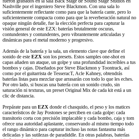
fueron grabados en la sala Back Stage de Sound Stage Studios en
Nashville por el ingeniero Steve Blackmon. Con una sala lo
suficientemente reflectante como para que la batería cante, pero lo
suficientemente compacta como para que la reverberación natural no
opaque ningún detalle, fue la elección perfecta para capturar la
visión general de este EZX: baterías brutalmente oscuras,
contundentes y contundentes, pero vibrantemente articuladas y
dinámicas para el metal moderno y progresivo.
Además de la batería y la sala, un elemento clave que define el
sonido de este
EZX
son los presets. Estos samples one-shot en
capas añaden un ataque, un golpe y una profundidad increíbles a tus
bombos y cajas. Diseñados por Steve Blackmon y Toontrack, así
como por el guitarrista de TesseracT, Acle Kahney, obtendrás
baterías listas para mezclar que arrasarán con todo lo que les eches.
Por otro lado, si buscas una batería con un sonido crudo, sin
saturación ni texturas, un preset Original Mix de cada kit está a un
clic de distancia.
Prepárate para un
EZX
donde el chasquido, el peso y los matices
característicos de Jay Postones se perciben en cada golpe: cada
transitorio corta con precisión implacable y cada bombo, caja y tom
ofrece una autoridad aplastante, conservando al mismo tiempo todo
el rango dinámico para capturar incluso las notas fantasma más
delicadas y las sutilezas de paradiddle. En otras palabras, baterías