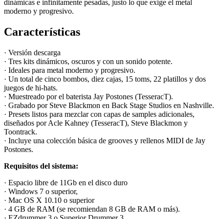
dinámicas e infinitamente pesadas, justo lo que exige el metal
moderno y progresivo.
Características
· Versión descarga
· Tres kits dinámicos, oscuros y con un sonido potente.
· Ideales para metal moderno y progresivo.
· Un total de cinco bombos, diez cajas, 15 toms, 22 platillos y dos
juegos de hi-hats.
· Muestreado por el baterista Jay Postones (TesseracT).
· Grabado por Steve Blackmon en Back Stage Studios en Nashville.
· Presets listos para mezclar con capas de samples adicionales,
diseñados por Acle Kahney (TesseracT), Steve Blackmon y
Toontrack.
· Incluye una colección básica de grooves y rellenos MIDI de Jay
Postones.
Requisitos del sistema:
· Espacio libre de 11Gb en el disco duro
· Windows 7 o superior,
· Mac OS X 10.10 o superior
· 4 GB de RAM (se recomiendan 8 GB de RAM o más).
·
EZdrummer 3 o Superior Drummer 3