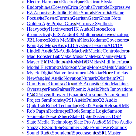
Electro Harmonix
Electrodyne
Elektron
Elysia
Endorphin.es
Eowave
Erica Synths
Eventide
Expressive
EZ Acoustics
F
abfilter
Fable Sounds
Ferrofish
Flame
Focusrite
Fostex
Furman
G
arritan
Gator
Ghost Note
Golden Age Project
Gravity
Groove Synthesis
H
eavyocity
Hexinverter
HK Audio
Hotone
I
con
i
Connectivity
I
GS Audio
IK Multimedia
Isovox
Izotope
J
BL
Jomox
K
eith McMillen
Klotz
Kodamo
Coversores
Konig & Meyer
Korg
L
D Systems
Lexicon
AD/DA
Lindell Audio
M
-Audio
Macbeth
Mackie
Controladores
Mad Rooster Lab
Make Music
Malekko
Manley
Mark
Mayer EMI
Mellotron
Meris
MFB
Midas
Midi Interface
Modal Electronics
Modson
Moog
Mordax
Motu
Musiclab
Mytek Digital
N
ative Instruments
Nektar
Neve
Tarjetas
Newfangled Audio
Novation
Numark
O
berheim
PCI
Ohm Force
Omnirax
Oqan
OS Acoustics
Oto Machines
Overstayer
P
ace
Palmer
Phoenix Audio
Pitch Innovations
PMC
Polyend
Power Dynamics
Presonus
Prism Sound
Project Sam
Prominy
PSI Audio
Pultec
Q
2 Audio
Quik Lok
R
ebel Technology
Red5 Audio
Reloop
RME
Rob Papen
Rockruepel
Rode
S
ample Logic
Samson
Sequential
Serato
Shure
Slate Digital
Sistemas DSP
Slate Media Technology
Slate Pro Audio
SM Pro Audio
Snazzy FX
Softube
Sommer Cable
Sonicware
Sonnox
Sound Radix
Soundcraft
Spectrasonics
SPL
Master