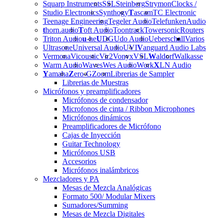
Squarp Instruments
SSL
Steinberg
Strymon
Clocks /
Studio Electronics
Synthogy
T
ascam
TC Electronic
Teenage Engineering
Tegeler Audio
Telefunken
Audio
t
horn.audio
T
oft Audio
Toontrack
Towersonic
Routers
Triton Audio
u
-he
U
DG
Udo Audio
Ueberschall
Varios
Ultrasone
Universal Audio
UVI
V
anguard Audio Labs
Vermona
Vicoustic
Vir2
Vonyx
VSL
W
aldorf
Walkasse
Warm Audio
Waves
Wes Audio
Work
X
LN Audio
Y
amaha
Z
ero-G
Zoom
Librerias de Sampler
Librerias de Muestras
Micrófonos y preamplificadores
Micrófonos de condensador
Microfonos de cinta / Ribbon Microphones
Micrófonos dinámicos
Preamplificadores de Micrófono
Cajas de Inyección
Guitar Technology
Micrófonos USB
Accesorios
Micrófonos inalámbricos
Mezcladores y PA
Mesas de Mezcla Analógicas
Formato 500/ Modular Mixers
Sumadores/Summing
Mesas de Mezcla Digitales