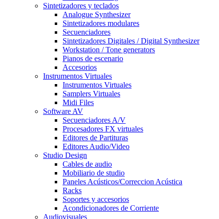
Sintetizadores y teclados
Analogue Synthesizer
Sintetizadores modulares
Secuenciadores
Sintetizadores Digitales / Digital Synthesizer
Workstation / Tone generators
Pianos de escenario
Accesorios
Instrumentos Virtuales
Instrumentos Virtuales
Samplers Virtuales
Midi Files
Software AV
Secuenciadores A/V
Procesadores FX virtuales
Editores de Partituras
Editores Audio/Video
Studio Design
Cables de audio
Mobiliario de studio
Paneles Acústicos/Correccion Acústica
Racks
Soportes y accesorios
Acondicionadores de Corriente
Audiovisuales