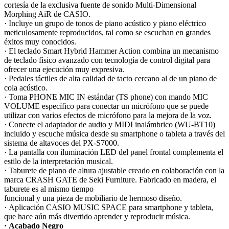
cortesía de la exclusiva fuente de sonido Multi-Dimensional
Morphing AiR de CASIO.
· Incluye un grupo de tonos de piano acústico y piano eléctrico
meticulosamente reproducidos, tal como se escuchan en grandes
éxitos muy conocidos.
· El teclado Smart Hybrid Hammer Action combina un mecanismo
de teclado físico avanzado con tecnología de control digital para
ofrecer una ejecución muy expresiva.
· Pedales táctiles de alta calidad de tacto cercano al de un piano de
cola acústico.
· Toma PHONE MIC IN estándar (TS phone) con mando MIC
VOLUME específico para conectar un micrófono que se puede
utilizar con varios efectos de micrófono para la mejora de la voz.
· Conecte el adaptador de audio y MIDI inalámbrico (WU-BT10)
incluido y escuche música desde su smartphone o tableta a través del
sistema de altavoces del PX-S7000.
· La pantalla con iluminación LED del panel frontal complementa el
estilo de la interpretación musical.
· Taburete de piano de altura ajustable creado en colaboración con la
marca CRASH GATE de Seki Furniture. Fabricado en madera, el
taburete es al mismo tiempo
funcional y una pieza de mobiliario de hermoso diseño.
· Aplicación CASIO MUSIC SPACE para smartphone y tableta,
que hace aún más divertido aprender y reproducir música.
· Acabado Negro