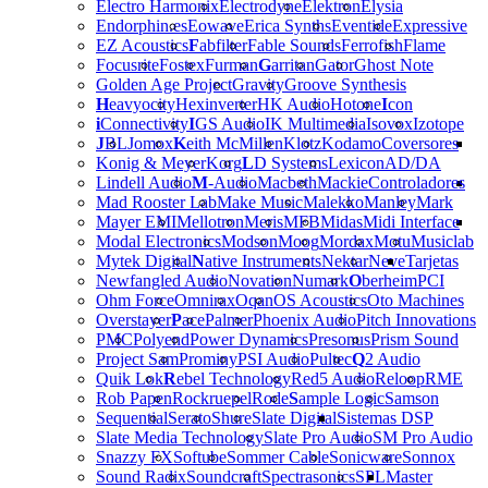
Electro Harmonix
Electrodyne
Elektron
Elysia
Endorphin.es
Eowave
Erica Synths
Eventide
Expressive
EZ Acoustics
F
abfilter
Fable Sounds
Ferrofish
Flame
Focusrite
Fostex
Furman
G
arritan
Gator
Ghost Note
Golden Age Project
Gravity
Groove Synthesis
H
eavyocity
Hexinverter
HK Audio
Hotone
I
con
i
Connectivity
I
GS Audio
IK Multimedia
Isovox
Izotope
J
BL
Jomox
K
eith McMillen
Klotz
Kodamo
Coversores
Konig & Meyer
Korg
L
D Systems
Lexicon
AD/DA
Lindell Audio
M
-Audio
Macbeth
Mackie
Controladores
Mad Rooster Lab
Make Music
Malekko
Manley
Mark
Mayer EMI
Mellotron
Meris
MFB
Midas
Midi Interface
Modal Electronics
Modson
Moog
Mordax
Motu
Musiclab
Mytek Digital
N
ative Instruments
Nektar
Neve
Tarjetas
Newfangled Audio
Novation
Numark
O
berheim
PCI
Ohm Force
Omnirax
Oqan
OS Acoustics
Oto Machines
Overstayer
P
ace
Palmer
Phoenix Audio
Pitch Innovations
PMC
Polyend
Power Dynamics
Presonus
Prism Sound
Project Sam
Prominy
PSI Audio
Pultec
Q
2 Audio
Quik Lok
R
ebel Technology
Red5 Audio
Reloop
RME
Rob Papen
Rockruepel
Rode
S
ample Logic
Samson
Sequential
Serato
Shure
Slate Digital
Sistemas DSP
Slate Media Technology
Slate Pro Audio
SM Pro Audio
Snazzy FX
Softube
Sommer Cable
Sonicware
Sonnox
Sound Radix
Soundcraft
Spectrasonics
SPL
Master