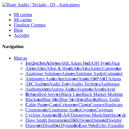
Mi cuenta
Mi carrito
Finalizar Compra
Blog
Acceder
Navigation
Marcas
1
m
2
m
3
m
A
bleton
ACL
Adam Hall
AJH Synth
Akai
Alesis
Alice
Allen & Heath
Alto
Alva
Amtec
Categorías
Analogue Solutions
Antares
Antelope Audio
Computer
Antimatter Audio
Api
Apogee
Apple
ARP
ART
Arturia
ATC
Audient
Audio Envy
Audio Technica
Audioease
Audiomodern
Aurora Audio
Avantone
Avedis
Avid
B
efaco
Best Service
Black Lion
Black Market Modular
Blackstar
Blue Mic
Blue Sky
Boss
Buchla
Buzz Audio
C
able Puppy
Casio
Celemony
Clavia
Connex
Hardware
Cosmotronic
Cranborne Audio
Crypton
Cwejman
Cyclone Analogic
D
.A.V
Dangerous Music
Interfaces de
Dave Smith Instruments
DBX
Denon
Digigrid
Doepfer
Drawmer
Dreadbox
Dynaudio
E
ast West
Echo Fix
audio