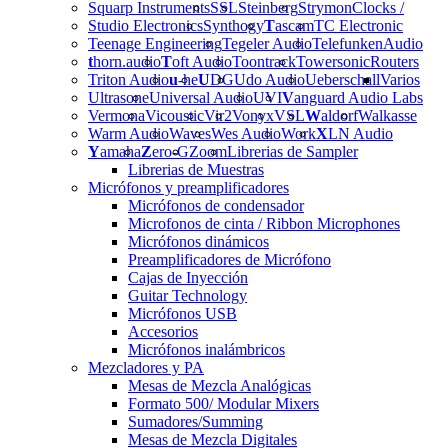
Squarp Instruments
SSL
Steinberg
Strymon
Clocks /
Studio Electronics
Synthogy
T
ascam
TC Electronic
Teenage Engineering
Tegeler Audio
Telefunken
Audio
t
horn.audio
T
oft Audio
Toontrack
Towersonic
Routers
Triton Audio
u
-he
U
DG
Udo Audio
Ueberschall
Varios
Ultrasone
Universal Audio
UVI
V
anguard Audio Labs
Vermona
Vicoustic
Vir2
Vonyx
VSL
W
aldorf
Walkasse
Warm Audio
Waves
Wes Audio
Work
X
LN Audio
Y
amaha
Z
ero-G
Zoom
Librerias de Sampler
Librerias de Muestras
Micrófonos y preamplificadores
Micrófonos de condensador
Microfonos de cinta / Ribbon Microphones
Micrófonos dinámicos
Preamplificadores de Micrófono
Cajas de Inyección
Guitar Technology
Micrófonos USB
Accesorios
Micrófonos inalámbricos
Mezcladores y PA
Mesas de Mezcla Analógicas
Formato 500/ Modular Mixers
Sumadores/Summing
Mesas de Mezcla Digitales