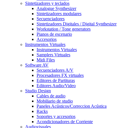
Sintetizadores y teclados
Analogue Synthesizer
Sintetizadores modulares
Secuenciadores
Sintetizadores Digitales / Digital Synthesizer
Workstation / Tone generators
Pianos de escenario
Accesorios
Instrumentos Virtuales
Instrumentos Virtuales
Samplers Virtuales
Midi Files
Software AV
Secuenciadores A/V
Procesadores FX virtuales
Editores de Partituras
Editores Audio/Video
Studio Design
Cables de audio
Mobiliario de studio
Paneles Acústicos/Correccion Acústica
Racks
Soportes y accesorios
Acondicionadores de Corriente
Audiovisuales