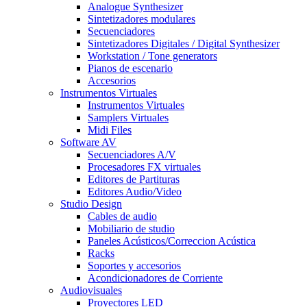
Analogue Synthesizer
Sintetizadores modulares
Secuenciadores
Sintetizadores Digitales / Digital Synthesizer
Workstation / Tone generators
Pianos de escenario
Accesorios
Instrumentos Virtuales
Instrumentos Virtuales
Samplers Virtuales
Midi Files
Software AV
Secuenciadores A/V
Procesadores FX virtuales
Editores de Partituras
Editores Audio/Video
Studio Design
Cables de audio
Mobiliario de studio
Paneles Acústicos/Correccion Acústica
Racks
Soportes y accesorios
Acondicionadores de Corriente
Audiovisuales
Proyectores LED