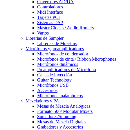
Coversores AD/DA
Controladores
Midi Interface
Tarjetas PCI
Sistemas DSP
Master Clocks / Audio Routers
Varios
Librerias de Sampler
Librerias de Muestras
Micrófonos y preamplificadores
Micrófonos de condensador
Microfonos de cinta / Ribbon Microphones
Micrófonos dinámicos
Preamplificadores de Micrófono
Cajas de Inyección
Guitar Technology
Micrófonos USB
Accesorios
Micrófonos inalámbricos
Mezcladores y PA
Mesas de Mezcla Analógicas
Formato 500/ Modular Mixers
Sumadores/Summing
Mesas de Mezcla Digitales
Grabadores y Accesorios