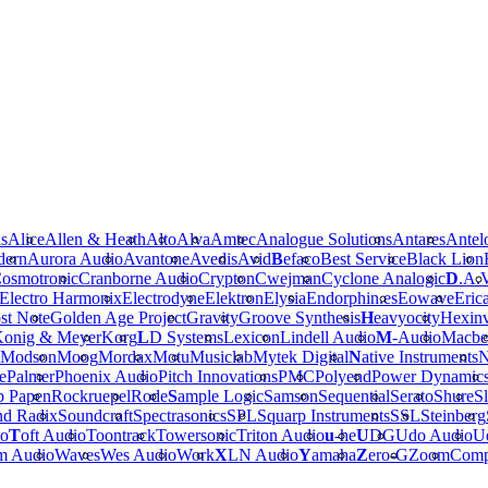
is
Alice
Allen & Heath
Alto
Alva
Amtec
Analogue Solutions
Antares
Antel
dern
Aurora Audio
Avantone
Avedis
Avid
B
efaco
Best Service
Black Lion
osmotronic
Cranborne Audio
Crypton
Cwejman
Cyclone Analogic
D
.A.
Electro Harmonix
Electrodyne
Elektron
Elysia
Endorphin.es
Eowave
Eric
st Note
Golden Age Project
Gravity
Groove Synthesis
H
eavyocity
Hexinv
onig & Meyer
Korg
L
D Systems
Lexicon
Lindell Audio
M
-Audio
Macbe
Modson
Moog
Mordax
Motu
Musiclab
Mytek Digital
N
ative Instruments
N
e
Palmer
Phoenix Audio
Pitch Innovations
PMC
Polyend
Power Dynamic
b Papen
Rockruepel
Rode
S
ample Logic
Samson
Sequential
Serato
Shure
Sl
nd Radix
Soundcraft
Spectrasonics
SPL
Squarp Instruments
SSL
Steinberg
io
T
oft Audio
Toontrack
Towersonic
Triton Audio
u
-he
U
DG
Udo Audio
Ue
m Audio
Waves
Wes Audio
Work
X
LN Audio
Y
amaha
Z
ero-G
Zoom
Comp