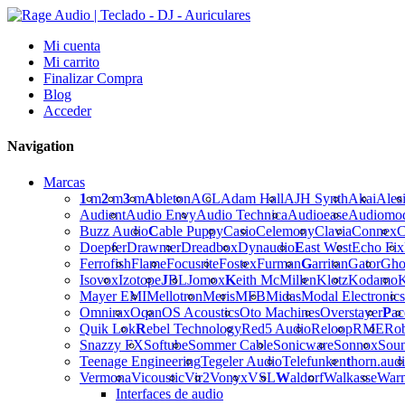
Mi cuenta
Mi carrito
Finalizar Compra
Blog
Acceder
Navigation
Marcas
1
m
2
m
3
m
A
bleton
ACL
Adam Hall
AJH Synth
Akai
Ales
Audient
Audio Envy
Audio Technica
Audioease
Audiomo
Buzz Audio
C
able Puppy
Casio
Celemony
Clavia
Connex
C
Doepfer
Drawmer
Dreadbox
Dynaudio
E
ast West
Echo Fix
Ferrofish
Flame
Focusrite
Fostex
Furman
G
arritan
Gator
Gho
Isovox
Izotope
J
BL
Jomox
K
eith McMillen
Klotz
Kodamo
K
Mayer EMI
Mellotron
Meris
MFB
Midas
Modal Electronics
Omnirax
Oqan
OS Acoustics
Oto Machines
Overstayer
P
ac
Quik Lok
R
ebel Technology
Red5 Audio
Reloop
RME
Ro
Snazzy FX
Softube
Sommer Cable
Sonicware
Sonnox
Sou
Teenage Engineering
Tegeler Audio
Telefunken
t
horn.aud
Vermona
Vicoustic
Vir2
Vonyx
VSL
W
aldorf
Walkasse
War
Interfaces de audio