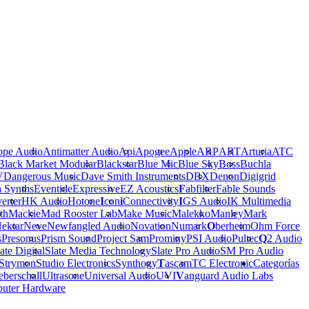
ope Audio
Antimatter Audio
Api
Apogee
Apple
ARP
ART
Arturia
ATC
Black Market Modular
Blackstar
Blue Mic
Blue Sky
Boss
Buchla
V
Dangerous Music
Dave Smith Instruments
DBX
Denon
Digigrid
a Synths
Eventide
Expressive
EZ Acoustics
F
abfilter
Fable Sounds
erter
HK Audio
Hotone
I
con
i
Connectivity
I
GS Audio
IK Multimedia
th
Mackie
Mad Rooster Lab
Make Music
Malekko
Manley
Mark
ektar
Neve
Newfangled Audio
Novation
Numark
O
berheim
Ohm Force
s
Presonus
Prism Sound
Project Sam
Prominy
PSI Audio
Pultec
Q
2 Audio
ate Digital
Slate Media Technology
Slate Pro Audio
SM Pro Audio
Strymon
Studio Electronics
Synthogy
T
ascam
TC Electronic
Categorías
berschall
Ultrasone
Universal Audio
UVI
V
anguard Audio Labs
uter Hardware