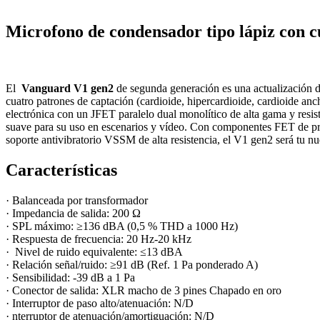
Microfono de condensador tipo lápiz con c
El
Vanguard V1 gen2
de segunda generación es una actualización 
cuatro patrones de captación (cardioide, hipercardioide, cardioide an
electrónica con un JFET paralelo dual monolítico de alta gama y resi
suave para su uso en escenarios y vídeo. Con componentes FET de prime
soporte antivibratorio VSSM de alta resistencia, el V1 gen2 será tu 
Características
· B
alanceada por transformador
· Impedancia de salida: 200 Ω
· SPL máximo: ≥136 dBA (0,5 % THD a 1000 Hz)
· Respuesta de frecuencia: 20 Hz-20 kHz
· Nivel de ruido equivalente: ≤13 dBA
· Relación señal/ruido: ≥91 dB (Ref. 1 Pa ponderado A)
· Sensibilidad: -39 dB a 1 Pa
· Conector de salida: XLR macho de 3 pines Chapado en oro
· Interruptor de paso alto/atenuación: N/D
· nterruptor de atenuación/amortiguación: N/D