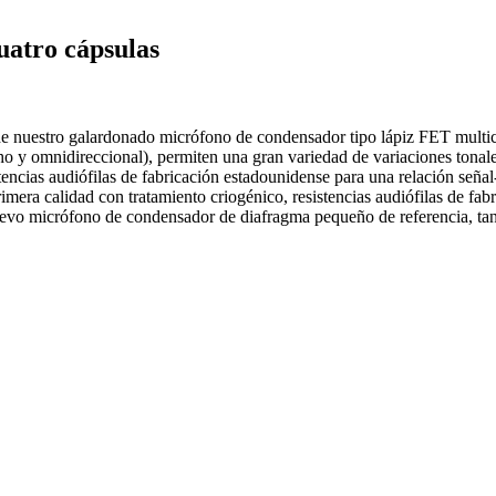
uatro cápsulas
de nuestro galardonado micrófono de condensador tipo lápiz FET multic
cho y omnidireccional), permiten una gran variedad de variaciones tona
stencias audiófilas de fabricación estadounidense para una relación señ
ra calidad con tratamiento criogénico, resistencias audiófilas de fabr
nuevo micrófono de condensador de diafragma pequeño de referencia, tan